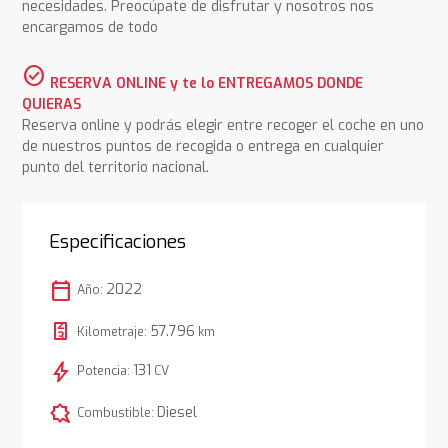
necesidades. Preocúpate de disfrutar y nosotros nos
encargamos de todo
check_circle
RESERVA ONLINE y te lo ENTREGAMOS DONDE
QUIERAS
Reserva online y podrás elegir entre recoger el coche en uno
de nuestros puntos de recogida o entrega en cualquier
punto del territorio nacional.
Especificaciones
calendar_today
2022
Año:
57.796
Kilometraje:
km
bolt
131
Potencia:
CV
comic_bubble
Diesel
Combustible: