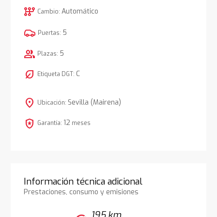
auto_transmission
Automático
Cambio:
5
Puertas:
group
5
Plazas:
nest_eco_leaf
C
Etiqueta DGT:
location_on
Sevilla (Mairena)
Ubicación:
local_police
12
Garantía:
meses
Información técnica adicional
Prestaciones, consumo y emisiones
195 km