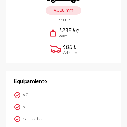
4.300 mm
Longitud
1.235 kg
weight
Peso
405 l.
Maletero
Equipamiento
check_circle
A.C
check_circle
5
check_circle
4/5 Puertas