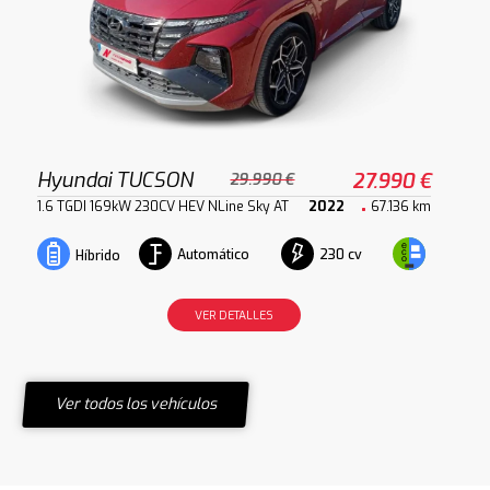
Hyundai TUCSON
27.990 €
29.990 €
1.6 TGDI 169kW 230CV HEV NLine Sky AT
2022
67.136 km
Automático
230 cv
Híbrido
VER DETALLES
Ver todos los vehículos