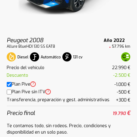
Peugeot 2008
Año 2022
Allure BlueHDI 130 SS EAT8
57.796 km
Diesel
Automático
131 cv
Precio del vehículo
22.990 €
Descuento
-2.500 €
Plan Pive
?
-1.000 €
Plan Pive sin ITV
?
-500 €
Transferencia, preparación y gest. administrativas
+300 €
Precio final
€
19.790
Te contamos todo, sin rodeos. Precio, condiciones y
disponibilidad en un solo paso.