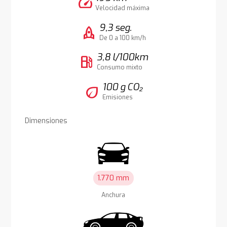
speed
Velocidad máxima
9,3 seg.
rocket
De 0 a 100 km/h
3,8 l/100km
local_gas_station
Consumo mixto
100 g CO₂
eco
Emisiones
Dimensiones
1.770 mm
Anchura