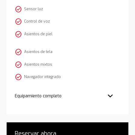
check_circle
Sensor luz
check_circle
Control de voz
check_circle
Asientos de piel
check_circle
Asientos de tela
check_circle
Asientos mixtos
check_circle
Navegador integrado
Equipamiento completo
Reservar ahora