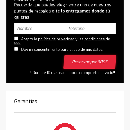
Recuerda que puedes elegir entre uno de nuestros
puntos de recogida o
te lo entregamos donde tú
quieras
Acepto la
política de privacidad
y las
condiciones de
uso
Doy mi consentimiento para el uso de mis datos
Reservar por 300€
* Durante 10 días nadie podrá comprarlo salvo tú!!.
Garantías