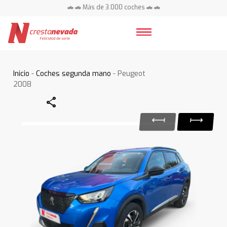
🚗 🚗 Más de 3.000 coches 🚗 🚗
📍 Centros en toda España ⭐
Inicio
-
Coches segunda mano
- Peugeot
2008
Share