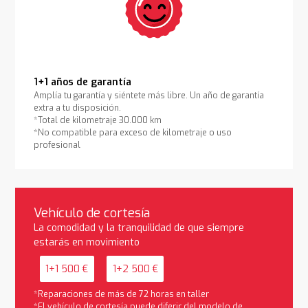
1+1 años de garantía
Amplía tu garantía y siéntete más libre. Un año de garantía
extra a tu disposición.
*Total de kilometraje 30.000 km
*No compatible para exceso de kilometraje o uso
profesional
Vehículo de cortesía
La comodidad y la tranquilidad de que siempre
estarás en movimiento
1+1 500 €
1+2 500 €
*Reparaciones de más de 72 horas en taller
*El vehículo de cortesía puede diferir del modelo de