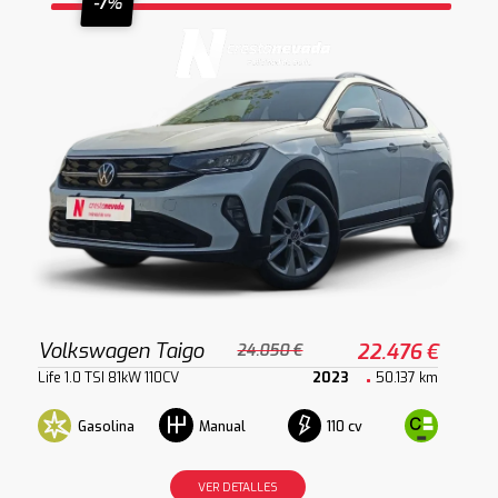
-7%
Volkswagen Taigo
22.476 €
24.050 €
Life 1.0 TSI 81kW 110CV
2023
50.137 km
Gasolina
110 cv
Manual
VER DETALLES