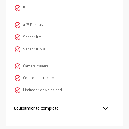
check_circle
5
check_circle
4/5 Puertas
check_circle
Sensor luz
check_circle
Sensor lluvia
check_circle
Cámara trasera
check_circle
Control de crucero
check_circle
Limitador de velocidad
Equipamiento completo