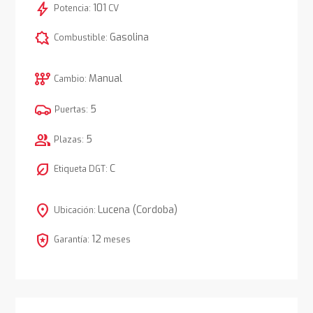
bolt
101
Potencia:
CV
comic_bubble
Gasolina
Combustible:
auto_transmission
Manual
Cambio:
5
Puertas:
group
5
Plazas:
nest_eco_leaf
C
Etiqueta DGT:
location_on
Lucena (Cordoba)
Ubicación:
local_police
12
Garantía:
meses