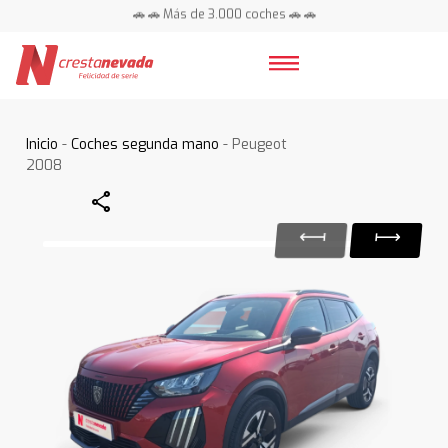
🚗 🚗 Más de 3.000 coches 🚗 🚗
📍 Centros en toda España ⭐
Inicio
-
Coches segunda mano
- Peugeot
2008
Share