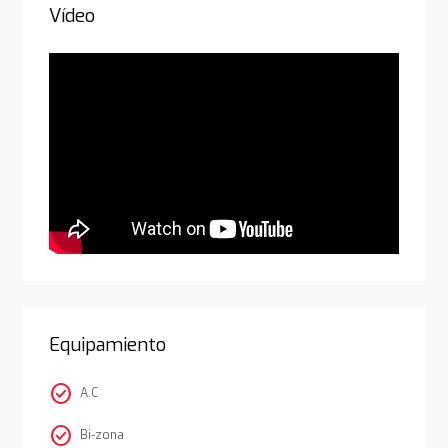
Vídeo
Equipamiento
check_circle
A.C
check_circle
Bi-zona