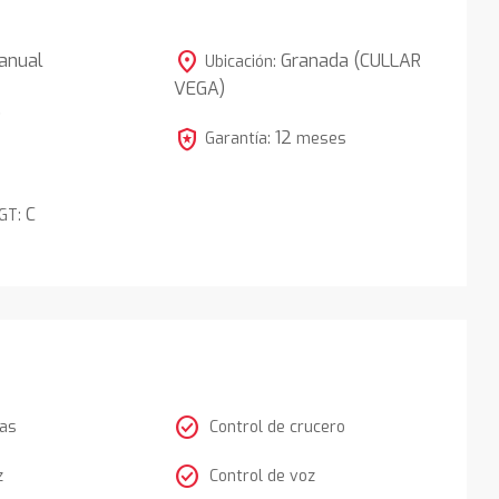
location_on
anual
Granada (CULLAR
Ubicación:
VEGA)
5
local_police
12
Garantía:
meses
C
DGT:
check_circle
tas
Control de crucero
check_circle
z
Control de voz