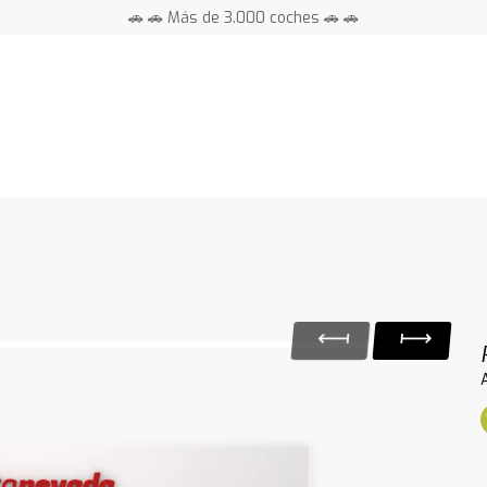
🚗 🚗 Más de 3.000 coches 🚗 🚗
📍 Centros en toda España ⭐