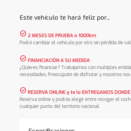
Este vehículo te hará feliz por...
check_circle
2 MESES DE PRUEBA o 1000km
Podrá cambiar el vehículo por otro sin pérdida de val
check_circle
FINANCIACIÓN A SU MEDIDA
¿Quieres financiar? Trabajamos con multiples entida
necesidades. Preocúpate de disfrutar y nosotros n
check_circle
RESERVA ONLINE y te lo ENTREGAMOS DONDE
Reserva online y podrás elegir entre recoger el coc
cualquier punto del territorio nacional.
Especificaciones