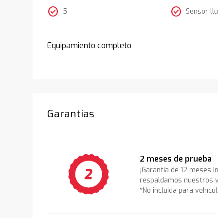
check_circle
check_circle
5
Sensor llu
Equipamiento completo
Garantías
2 meses de prueba
¡Garantía de 12 meses i
respaldamos nuestros v
*No incluida para vehícu