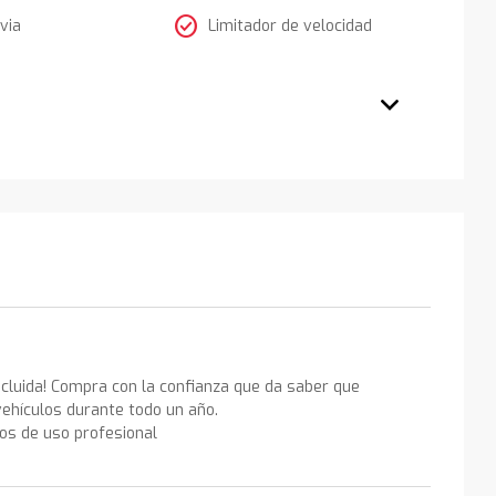
check_circle
via
Limitador de velocidad
ncluida! Compra con la confianza que da saber que
ehículos durante todo un año.
los de uso profesional