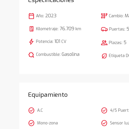
calendar_today
auto_transmission
2023
M
Año:
Cambio:
76.709
Kilometraje:
km
Puertas:
bolt
101
Potencia:
CV
group
5
Plazas:
comic_bubble
Gasolina
Combustible:
nest_eco_leaf
Etiqueta 
Equipamiento
check_circle
check_circle
A.C
4/5 Puer
check_circle
check_circle
Mono-zona
Sensor lu