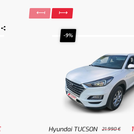
-9%
€
Hyundai TUCSON
21.990 €