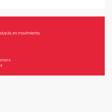
estarás en movimiento
 compra
da