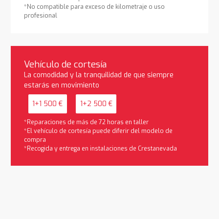
*No compatible para exceso de kilometraje o uso
profesional
Vehículo de cortesía
La comodidad y la tranquilidad de que siempre
estarás en movimiento
1+1 500 €
1+2 500 €
*Reparaciones de más de 72 horas en taller
*El vehículo de cortesía puede diferir del modelo de
compra
*Recogida y entrega en instalaciones de Crestanevada