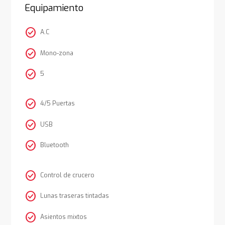
Equipamiento
check_circle
A.C
check_circle
Mono-zona
check_circle
5
check_circle
4/5 Puertas
check_circle
USB
check_circle
Bluetooth
check_circle
Control de crucero
check_circle
Lunas traseras tintadas
check_circle
Asientos mixtos