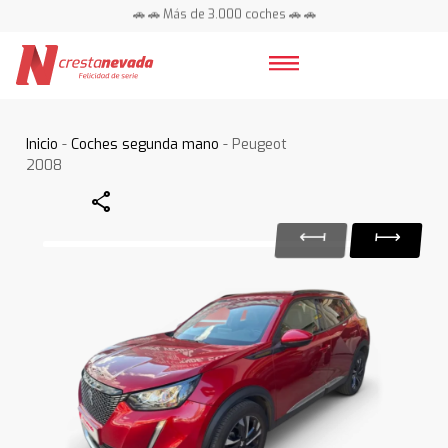
🚗 🚗 Más de 3.000 coches 🚗 🚗
📍 Centros en toda España ⭐
Inicio
-
Coches segunda mano
- Peugeot
2008
Share