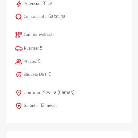
bolt
131
Potencia:
CV
comic_bubble
Gasolina
Combustible:
auto_transmission
Manual
Cambio:
5
Puertas:
group
5
Plazas:
nest_eco_leaf
C
Etiqueta DGT:
location_on
Sevilla (Camas)
Ubicación:
local_police
12
Garantía:
meses