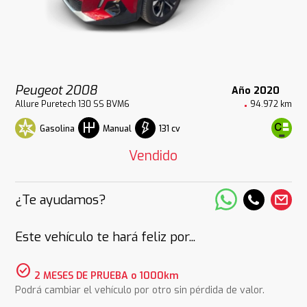
Peugeot 2008
Año 2020
Allure Puretech 130 SS BVM6
94.972 km
Gasolina
131 cv
Manual
Vendido
¿Te ayudamos?
Este vehículo te hará feliz por...
check_circle
2 MESES DE PRUEBA o 1000km
Podrá cambiar el vehículo por otro sin pérdida de valor.