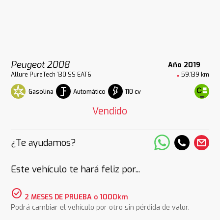
Peugeot 2008
Año 2019
Allure PureTech 130 SS EAT6
59.139 km
Gasolina
Automático
110 cv
Vendido
¿Te ayudamos?
Este vehículo te hará feliz por...
check_circle
2 MESES DE PRUEBA o 1000km
Podrá cambiar el vehículo por otro sin pérdida de valor.