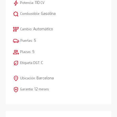
bolt
110
Potencia:
CV
comic_bubble
Gasolina
Combustible:
auto_transmission
Automático
Cambio:
5
Puertas:
group
5
Plazas:
nest_eco_leaf
C
Etiqueta DGT:
location_on
Barcelona
Ubicación:
local_police
12
Garantía:
meses