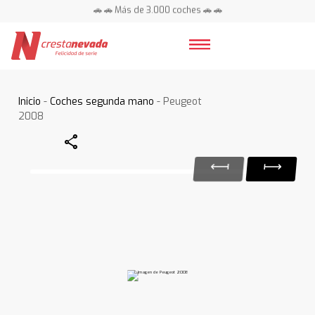
🚗 🚗 Más de 3.000 coches 🚗 🚗
📍 Centros en toda España ⭐
Inicio
-
Coches segunda mano
- Peugeot
2008
Share