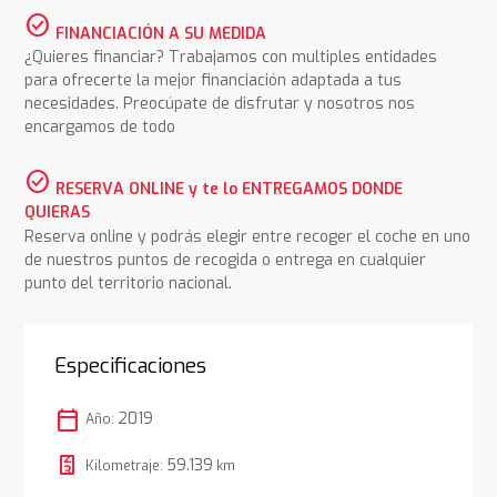
check_circle
FINANCIACIÓN A SU MEDIDA
¿Quieres financiar? Trabajamos con multiples entidades
para ofrecerte la mejor financiación adaptada a tus
necesidades. Preocúpate de disfrutar y nosotros nos
encargamos de todo
check_circle
RESERVA ONLINE y te lo ENTREGAMOS DONDE
QUIERAS
Reserva online y podrás elegir entre recoger el coche en uno
de nuestros puntos de recogida o entrega en cualquier
punto del territorio nacional.
Especificaciones
calendar_today
2019
Año:
59.139
Kilometraje:
km