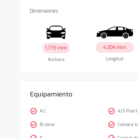
Dimensiones
4.304 mm
1.775 mm
Longitud
Anchura
Equipamiento
check_circle
check_circle
A.C
4/5 Puer
check_circle
check_circle
Bi-zona
Cámara t
5
Control d