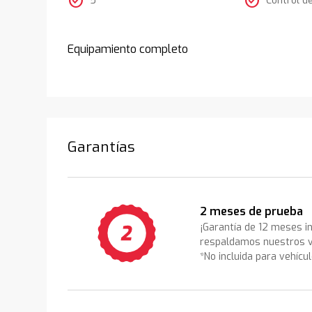
check_circle
check_circle
Equipamiento completo
Garantías
2 meses de prueba
¡Garantía de 12 meses i
respaldamos nuestros v
*No incluida para vehícu