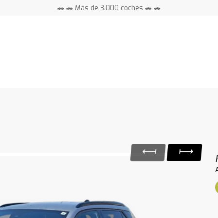
🚗 🚗 Más de 3.000 coches 🚗 🚗
📍 Centros en toda España ⭐