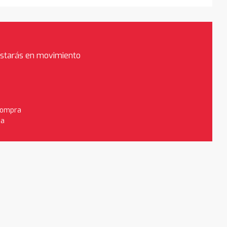
estarás en movimiento
 compra
da