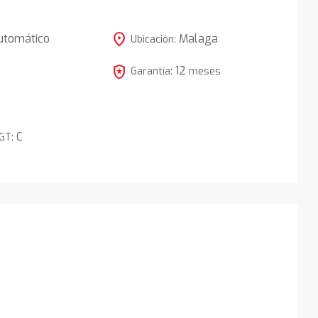
location_on
utomático
Malaga
Ubicación:
local_police
12
5
Garantía:
meses
C
DGT: