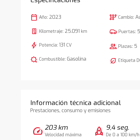
calendar_today
auto_transmission
2023
A
Año:
Cambio:
25.091
Kilometraje:
km
Puertas:
bolt
131
Potencia:
CV
group
5
Plazas:
comic_bubble
Gasolina
Combustible:
nest_eco_leaf
Etiqueta 
Información técnica adicional
Prestaciones, consumo y emisiones
203 km
9,4 seg.
speed
rocket
Velocidad máxima
De 0 a 100 km/h