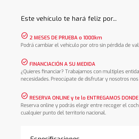
Este vehículo te hará feliz por...
check_circle
2 MESES DE PRUEBA o 1000km
Podrá cambiar el vehículo por otro sin pérdida de val
check_circle
FINANCIACIÓN A SU MEDIDA
¿Quieres financiar? Trabajamos con multiples entida
necesidades. Preocúpate de disfrutar y nosotros n
check_circle
RESERVA ONLINE y te lo ENTREGAMOS DONDE
Reserva online y podrás elegir entre recoger el coc
cualquier punto del territorio nacional.
Especificaciones