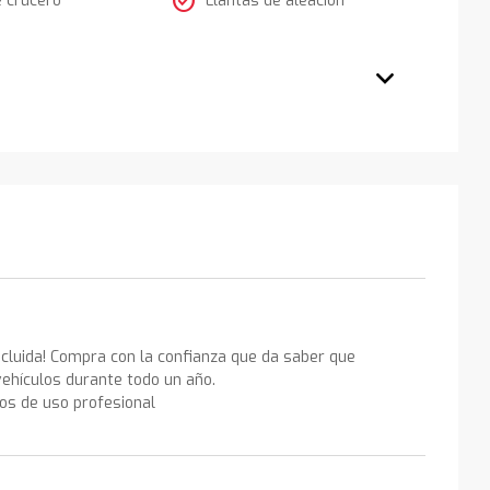
check_circle
ncluida! Compra con la confianza que da saber que
ehículos durante todo un año.
los de uso profesional