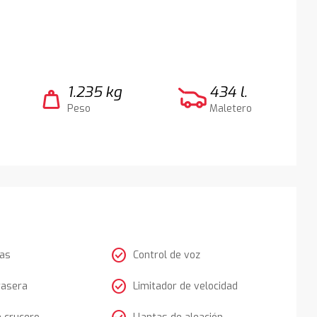
1.235 kg
434 l.
weight
Peso
Maletero
check_circle
tas
Control de voz
check_circle
rasera
Limitador de velocidad
e crucero
Llantas de aleación