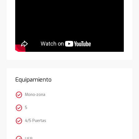
Equipamiento
check_circle
Mono-zona
check_circle
5
check_circle
4/5 Puertas