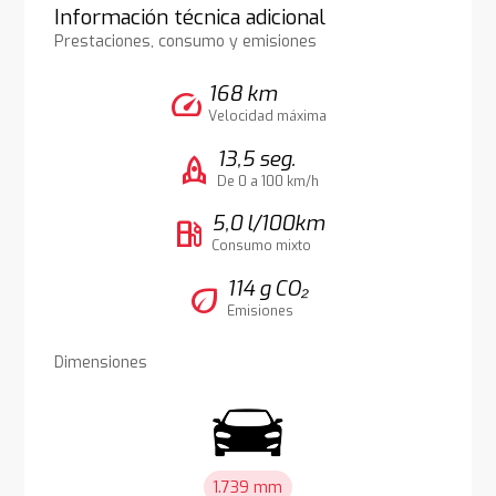
Información técnica adicional
Prestaciones, consumo y emisiones
168 km
speed
Velocidad máxima
13,5 seg.
rocket
De 0 a 100 km/h
5,0 l/100km
local_gas_station
Consumo mixto
114 g CO₂
eco
Emisiones
Dimensiones
1.739 mm