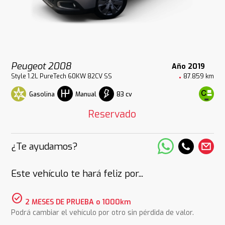
Peugeot 2008
Año 2019
Style 1.2L PureTech 60KW 82CV SS
87.859 km
Gasolina
83 cv
Manual
Reservado
¿Te ayudamos?
Este vehículo te hará feliz por...
check_circle
2 MESES DE PRUEBA o 1000km
Podrá cambiar el vehículo por otro sin pérdida de valor.