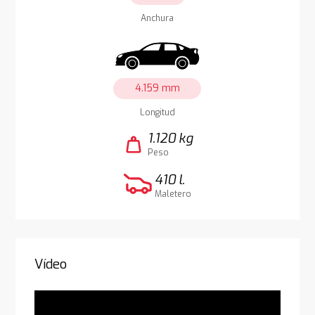
Anchura
4.159 mm
Longitud
1.120 kg
weight
Peso
410 l.
Maletero
Vídeo