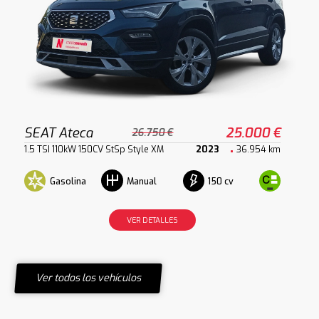
SEAT Ateca
25.000 €
26.750 €
1.5 TSI 110kW 150CV StSp Style XM
2023
36.954 km
Gasolina
150 cv
Manual
VER DETALLES
Ver todos los vehículos