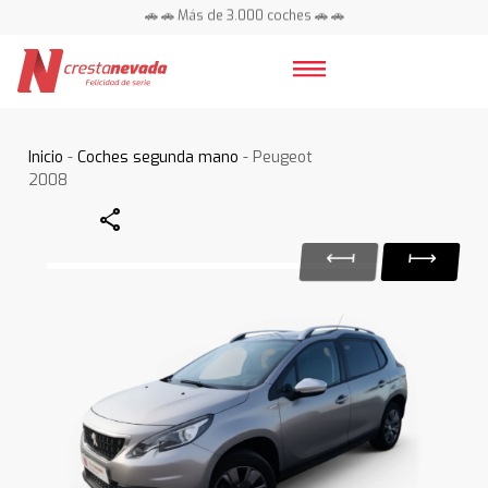
🚗 🚗 Más de 3.000 coches 🚗 🚗
📍 Centros en toda España ⭐
Inicio
-
Coches segunda mano
- Peugeot
2008
Share