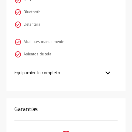
check_circle
USB
check_circle
Bluetooth
check_circle
Delantera
check_circle
Abatibles manualmente
check_circle
Asientos de tela
Equipamiento completo
Garantías