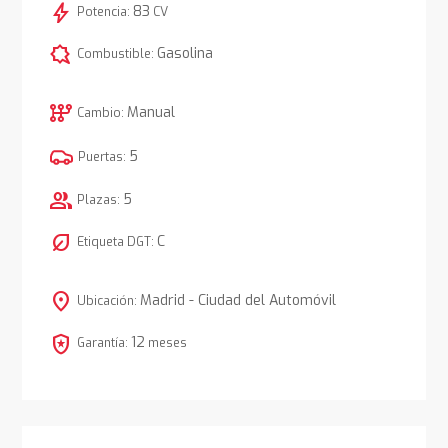
bolt
83
Potencia:
CV
comic_bubble
Gasolina
Combustible:
auto_transmission
Manual
Cambio:
5
Puertas:
group
5
Plazas:
nest_eco_leaf
C
Etiqueta DGT:
location_on
Madrid - Ciudad del Automóvil
Ubicación:
local_police
12
Garantía:
meses