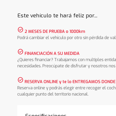
Este vehículo te hará feliz por...
check_circle
2 MESES DE PRUEBA o 1000km
Podrá cambiar el vehículo por otro sin pérdida de val
check_circle
FINANCIACIÓN A SU MEDIDA
¿Quieres financiar? Trabajamos con multiples entida
necesidades. Preocúpate de disfrutar y nosotros n
check_circle
RESERVA ONLINE y te lo ENTREGAMOS DONDE
Reserva online y podrás elegir entre recoger el coc
cualquier punto del territorio nacional.
Especificaciones