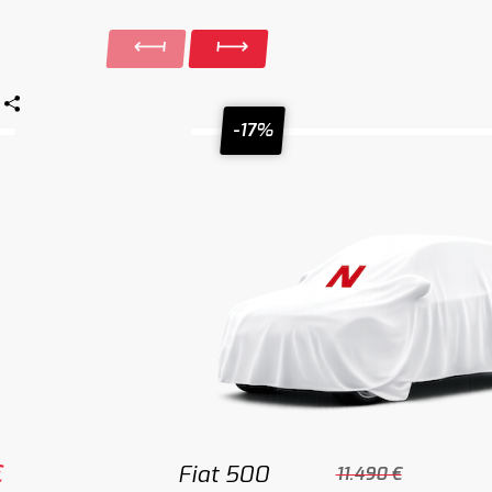
-17%
€
Fiat 500
11.490 €