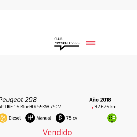
Peugeot 208
Año 2018
5P LIKE 1.6 BlueHDi 55KW 75CV
92.626 km
Diesel
75 cv
Manual
Vendido