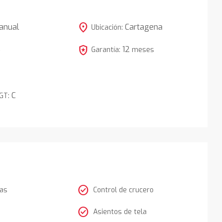
location_on
anual
Cartagena
Ubicación:
local_police
12
5
Garantía:
meses
C
DGT:
check_circle
tas
Control de crucero
check_circle
Asientos de tela