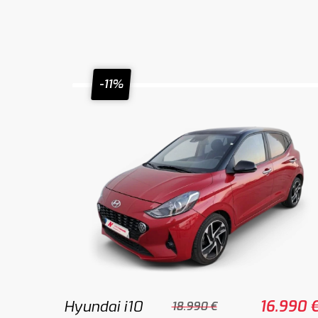
-11%
Hyundai i10
16.990 
18.990 €