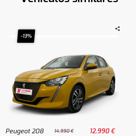
-13%
Peugeot 208
12.990 €
14.990 €