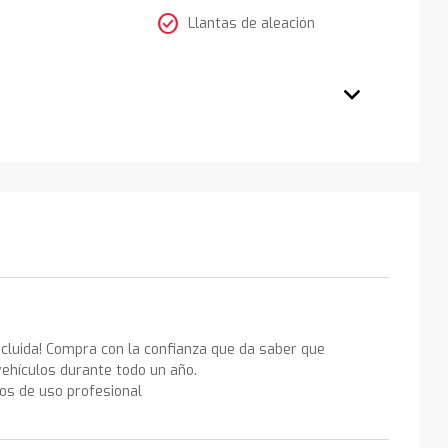
check_circle
Llantas de aleación
ncluida! Compra con la confianza que da saber que
ehículos durante todo un año.
los de uso profesional