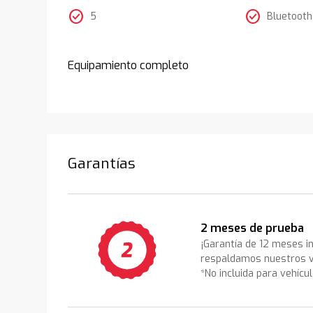
check_circle
check_circle
5
Bluetooth
Equipamiento completo
Garantías
2 meses de prueba
¡Garantía de 12 meses i
respaldamos nuestros v
*No incluida para vehícu