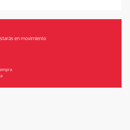
estarás en movimiento
 compra
da