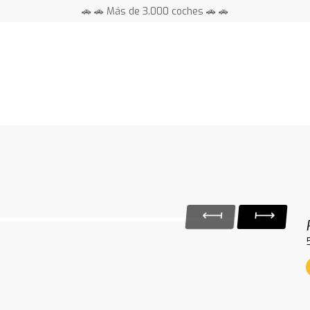
🚗 🚗 Más de 3.000 coches 🚗 🚗
📍 Centros en toda España ⭐