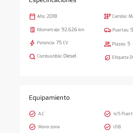
calendar_today
auto_transmission
2018
M
Año:
Cambio:
92.626
Kilometraje:
km
Puertas:
bolt
75
Potencia:
CV
group
5
Plazas:
comic_bubble
Diesel
Combustible:
nest_eco_leaf
Etiqueta 
Equipamiento
check_circle
check_circle
A.C
4/5 Puer
check_circle
check_circle
Mono-zona
USB