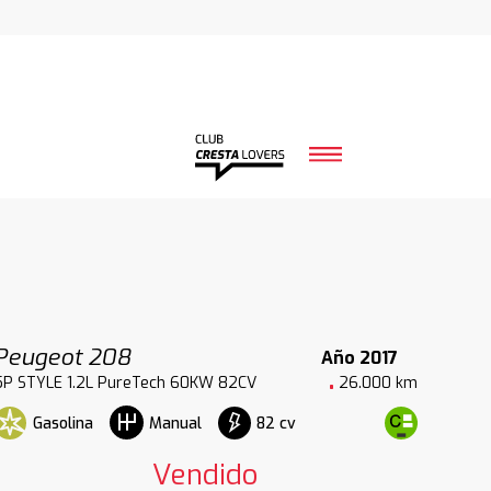
Peugeot 208
Año 2017
5P STYLE 1.2L PureTech 60KW 82CV
26.000 km
Gasolina
82 cv
Manual
Vendido