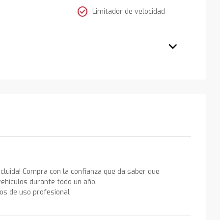
check_circle
Limitador de velocidad
ncluida! Compra con la confianza que da saber que
ehículos durante todo un año.
los de uso profesional