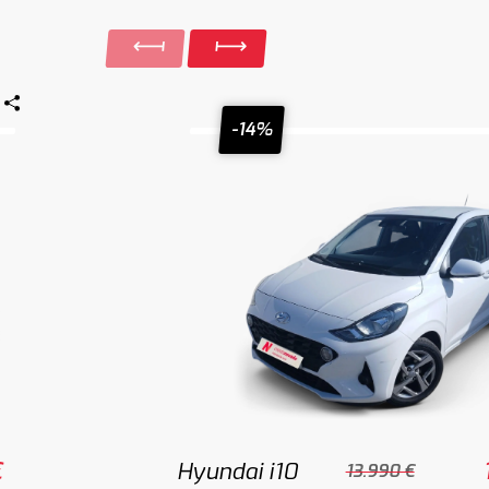
-14%
€
Hyundai i10
13.990 €