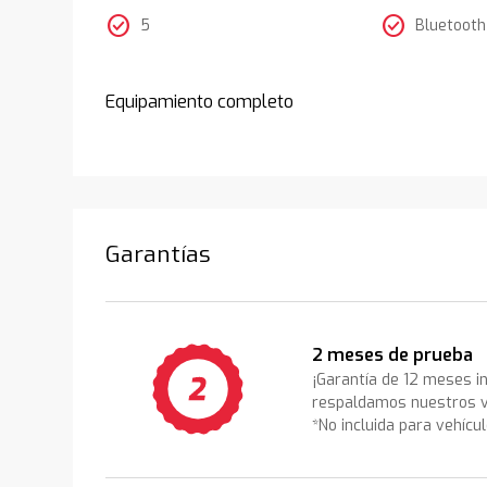
check_circle
check_circle
5
Bluetooth
Equipamiento completo
Garantías
2 meses de prueba
¡Garantía de 12 meses i
respaldamos nuestros v
*No incluida para vehícu