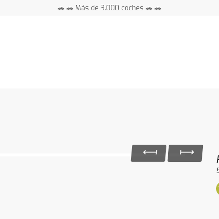
🚗 🚗 Más de 3.000 coches 🚗 🚗
📍 Centros en toda España ⭐