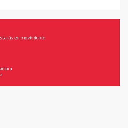
estarás en movimiento
 compra
da