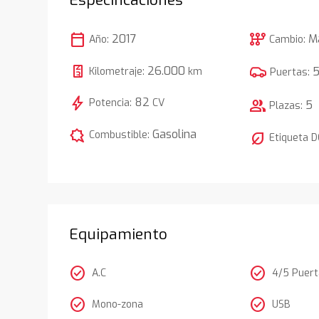
calendar_today
auto_transmission
2017
M
Año:
Cambio:
26.000
Kilometraje:
km
Puertas:
bolt
82
Potencia:
CV
group
5
Plazas:
comic_bubble
Gasolina
Combustible:
nest_eco_leaf
Etiqueta 
Equipamiento
check_circle
check_circle
A.C
4/5 Puer
check_circle
check_circle
Mono-zona
USB