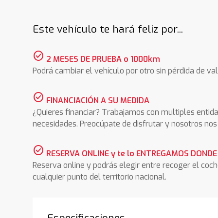
Este vehículo te hará feliz por...
check_circle
2 MESES DE PRUEBA o 1000km
Podrá cambiar el vehículo por otro sin pérdida de val
check_circle
FINANCIACIÓN A SU MEDIDA
¿Quieres financiar? Trabajamos con multiples entida
necesidades. Preocúpate de disfrutar y nosotros n
check_circle
RESERVA ONLINE y te lo ENTREGAMOS DONDE
Reserva online y podrás elegir entre recoger el coc
cualquier punto del territorio nacional.
Especificaciones