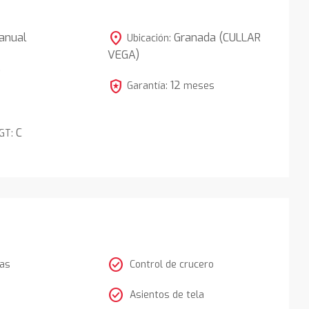
location_on
anual
Granada (CULLAR
Ubicación:
VEGA)
5
local_police
12
Garantía:
meses
C
DGT:
check_circle
tas
Control de crucero
check_circle
Asientos de tela