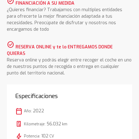
check_circle
FINANCIACIÓN A SU MEDIDA
¿Quieres financiar? Trabajamos con multiples entidades
para ofrecerte la mejor financiación adaptada a tus
necesidades. Preocúpate de disfrutar y nosotros nos
encargamos de todo
check_circle
RESERVA ONLINE y te lo ENTREGAMOS DONDE
QUIERAS
Reserva online y podrás elegir entre recoger el coche en uno
de nuestros puntos de recogida o entrega en cualquier
punto del territorio nacional.
Especificaciones
calendar_today
2022
Año:
56.032
Kilometraje:
km
bolt
102
Potencia:
CV