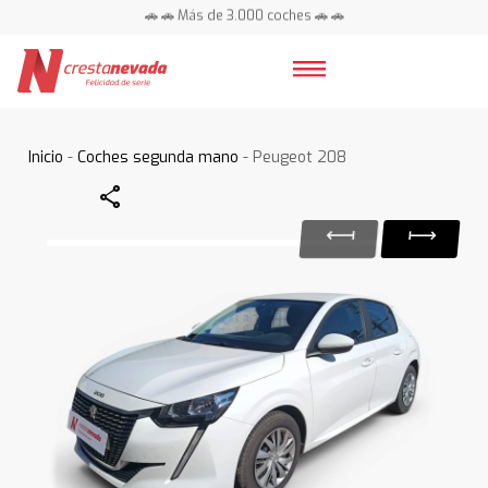
🚗 🚗 Más de 3.000 coches 🚗 🚗
📍 Centros en toda España ⭐
Inicio
-
Coches segunda mano
- Peugeot 208
Share