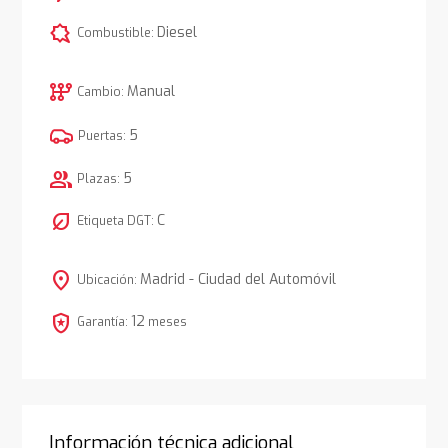
comic_bubble
Diesel
Combustible:
auto_transmission
Manual
Cambio:
5
Puertas:
group
5
Plazas:
nest_eco_leaf
C
Etiqueta DGT:
location_on
Madrid - Ciudad del Automóvil
Ubicación:
local_police
12
Garantía:
meses
Información técnica adicional