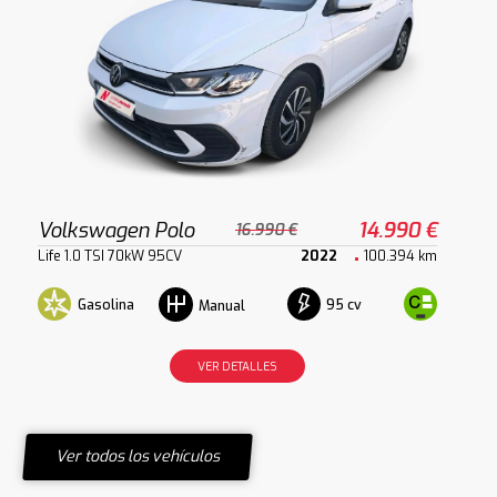
Volkswagen Polo
14.990 €
16.990 €
Life 1.0 TSI 70kW 95CV
2022
100.394 km
Gasolina
95 cv
Manual
VER DETALLES
Ver todos los vehículos