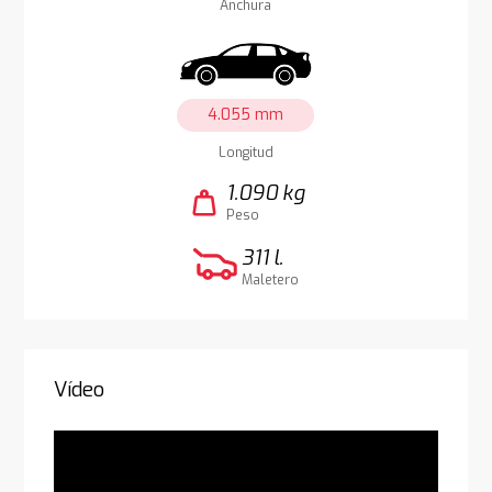
Anchura
4.055 mm
Longitud
1.090 kg
weight
Peso
311 l.
Maletero
Vídeo