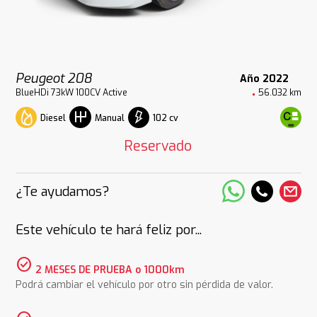
Peugeot 208
Año 2022
BlueHDi 73kW 100CV Active
56.032 km
Diesel
102 cv
Manual
Reservado
¿Te ayudamos?
Este vehículo te hará feliz por...
check_circle
2 MESES DE PRUEBA o 1000km
Podrá cambiar el vehículo por otro sin pérdida de valor.