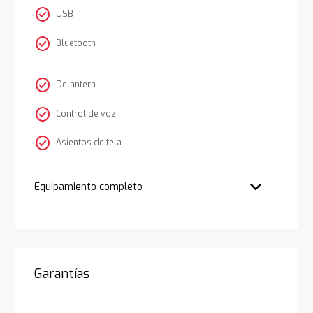
check_circle
USB
check_circle
Bluetooth
check_circle
Delantera
check_circle
Control de voz
check_circle
Asientos de tela
Equipamiento completo
Garantías