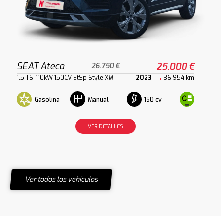
SEAT Ateca
25.000 €
26.750 €
1.5 TSI 110kW 150CV StSp Style XM
2023
36.954 km
Gasolina
150 cv
Manual
VER DETALLES
Ver todos los vehículos