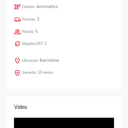
auto_transmission
Automático
Cambio:
5
Puertas:
group
5
Plazas:
nest_eco_leaf
C
Etiqueta DGT:
location_on
Barcelona
Ubicación:
local_police
12
Garantía:
meses
Vídeo