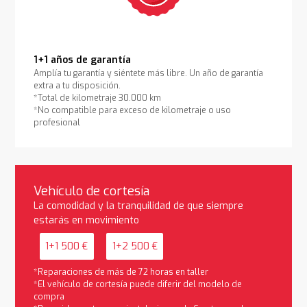
1+1 años de garantía
Amplía tu garantía y siéntete más libre. Un año de garantía
extra a tu disposición.
*Total de kilometraje 30.000 km
*No compatible para exceso de kilometraje o uso
profesional
Vehículo de cortesía
La comodidad y la tranquilidad de que siempre
estarás en movimiento
1+1 500 €
1+2 500 €
*Reparaciones de más de 72 horas en taller
*El vehículo de cortesía puede diferir del modelo de
compra