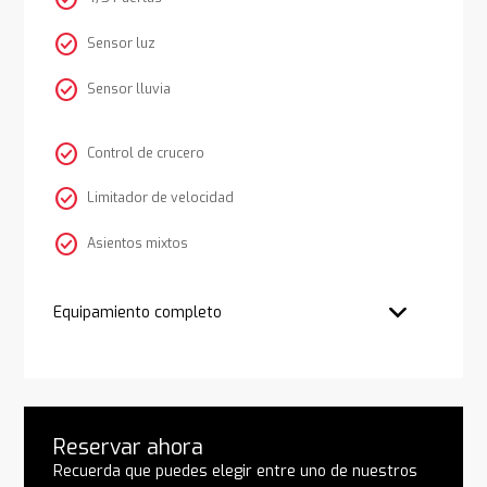
check_circle
Sensor luz
check_circle
Sensor lluvia
check_circle
Control de crucero
check_circle
Limitador de velocidad
check_circle
Asientos mixtos
Equipamiento completo
Reservar ahora
Recuerda que puedes elegir entre uno de nuestros