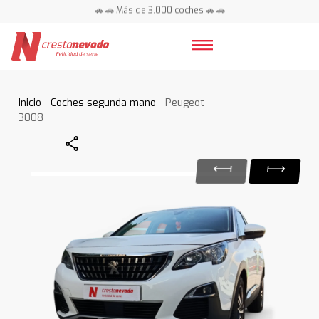
🚗 🚗 Más de 3.000 coches 🚗 🚗
📍 Centros en toda España ⭐
Inicio
-
Coches segunda mano
- Peugeot
3008
Share