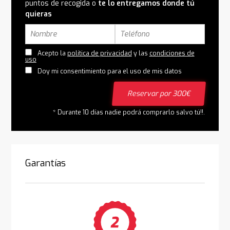
puntos de recogida o
te lo entregamos donde tú
quieras
Acepto la
política de privacidad
y las
condiciones de
uso
Doy mi consentimiento para el uso de mis datos
Reservar por 300€
* Durante 10 días nadie podrá comprarlo salvo tú!!.
Garantías