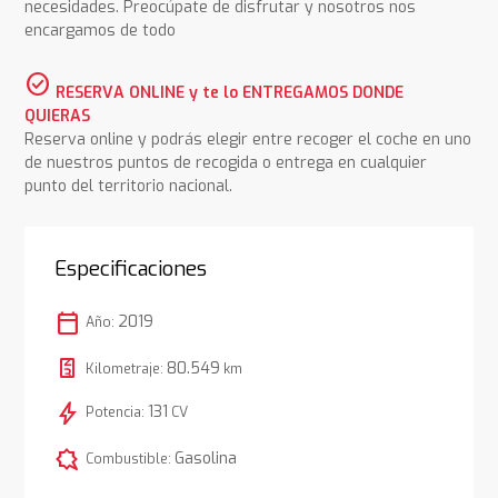
necesidades. Preocúpate de disfrutar y nosotros nos
encargamos de todo
check_circle
RESERVA ONLINE y te lo ENTREGAMOS DONDE
QUIERAS
Reserva online y podrás elegir entre recoger el coche en uno
de nuestros puntos de recogida o entrega en cualquier
punto del territorio nacional.
Especificaciones
calendar_today
2019
Año:
80.549
Kilometraje:
km
bolt
131
Potencia:
CV
comic_bubble
Gasolina
Combustible: