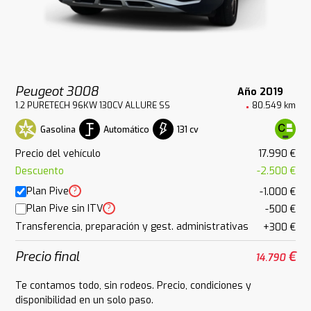
Peugeot 3008
Año 2019
1.2 PURETECH 96KW 130CV ALLURE SS
80.549 km
Gasolina
Automático
131 cv
Precio del vehículo
17.990 €
Descuento
-2.500 €
Plan Pive
?
-1.000 €
Plan Pive sin ITV
?
-500 €
Transferencia, preparación y gest. administrativas
+300 €
Precio final
€
14.790
Te contamos todo, sin rodeos. Precio, condiciones y
disponibilidad en un solo paso.