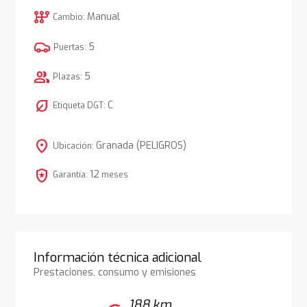
auto_transmission
Manual
Cambio:
5
Puertas:
group
5
Plazas:
nest_eco_leaf
C
Etiqueta DGT:
location_on
Granada (PELIGROS)
Ubicación:
local_police
12
Garantía:
meses
Información técnica adicional
Prestaciones, consumo y emisiones
188 km