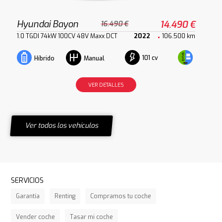
Hyundai Bayon
14.490 €
16.490 €
1.0 TGDI 74kW 100CV 48V Maxx DCT
2022
106.500 km
101 cv
Híbrido
Manual
VER DETALLES
Ver todos los vehículos
SERVICIOS
Garantía
Renting
Compramos tu coche
Vender coche
Tasar mi coche