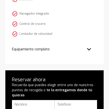
check_circle
Navegador integrado
check_circle
Control de crucero
check_circle
Limitador de velocidad
Equipamiento completo
Reservar ahora
Recuerda que puedes elegir entre uno de nuestros
puntos de recogida o
te lo entregamos donde tú
quieras