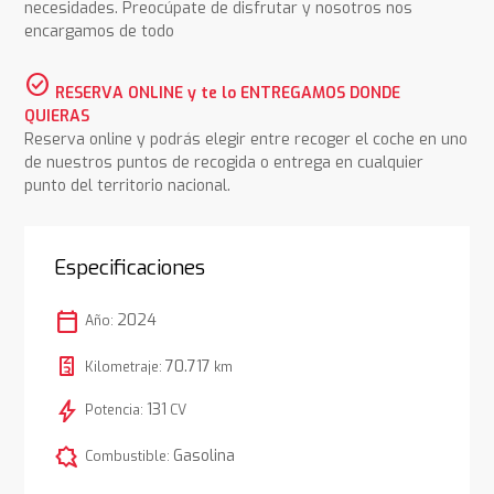
necesidades. Preocúpate de disfrutar y nosotros nos
encargamos de todo
check_circle
RESERVA ONLINE y te lo ENTREGAMOS DONDE
QUIERAS
Reserva online y podrás elegir entre recoger el coche en uno
de nuestros puntos de recogida o entrega en cualquier
punto del territorio nacional.
Especificaciones
calendar_today
2024
Año:
70.717
Kilometraje:
km
bolt
131
Potencia:
CV
comic_bubble
Gasolina
Combustible: