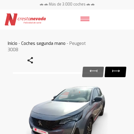
🚗 🚗 Más de 3.000 coches 🚗 🚗
📍 Centros en toda España ⭐
Inicio
-
Coches segunda mano
- Peugeot
3008
Share