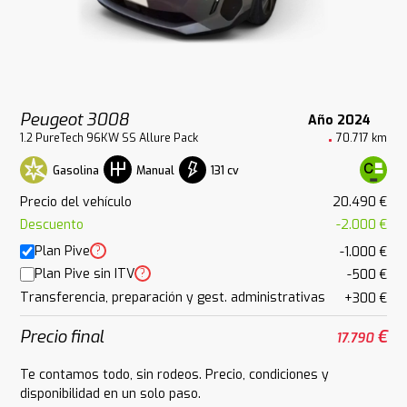
Peugeot 3008
Año 2024
1.2 PureTech 96KW SS Allure Pack
70.717 km
Gasolina
131 cv
Manual
Precio del vehículo
20.490 €
Descuento
-2.000 €
Plan Pive
?
-1.000 €
Plan Pive sin ITV
?
-500 €
Transferencia, preparación y gest. administrativas
+300 €
Precio final
€
17.790
Te contamos todo, sin rodeos. Precio, condiciones y
disponibilidad en un solo paso.