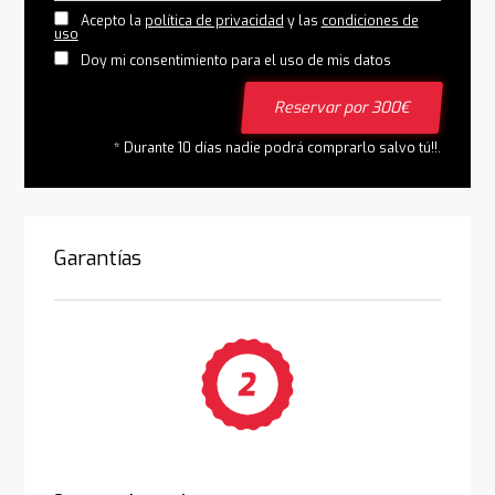
Acepto la
política de privacidad
y las
condiciones de
uso
Doy mi consentimiento para el uso de mis datos
Reservar por 300€
* Durante 10 días nadie podrá comprarlo salvo tú!!.
Garantías