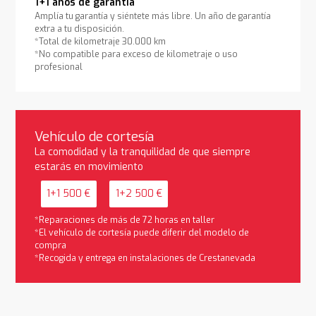
1+1 años de garantía
Amplía tu garantía y siéntete más libre. Un año de garantía
extra a tu disposición.
*Total de kilometraje 30.000 km
*No compatible para exceso de kilometraje o uso
profesional
Vehículo de cortesía
La comodidad y la tranquilidad de que siempre
estarás en movimiento
1+1 500 €
1+2 500 €
*Reparaciones de más de 72 horas en taller
*El vehículo de cortesía puede diferir del modelo de
compra
*Recogida y entrega en instalaciones de Crestanevada