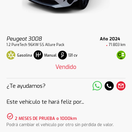
Peugeot 3008
Año 2024
1.2 PureTech 96KW SS Allure Pack
71.803 km
Gasolina
131 cv
Manual
Vendido
¿Te ayudamos?
Este vehículo te hará feliz por...
check_circle
2 MESES DE PRUEBA o 1000km
Podrá cambiar el vehículo por otro sin pérdida de valor.