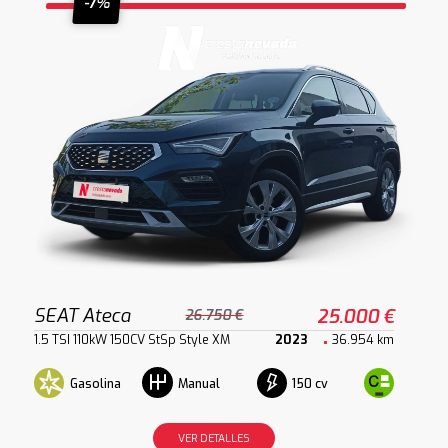
-7%
SEAT Ateca
25.000 €
26.750 €
1.5 TSI 110kW 150CV StSp Style XM
2023
36.954 km
Gasolina
150 cv
Manual
VER DETALLES