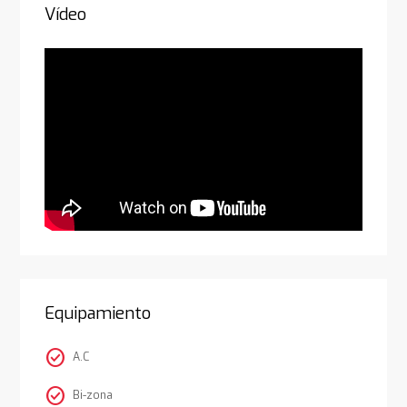
Vídeo
Equipamiento
check_circle
A.C
check_circle
Bi-zona