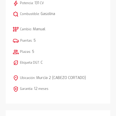
bolt
131
Potencia:
CV
comic_bubble
Gasolina
Combustible:
auto_transmission
Manual
Cambio:
5
Puertas:
group
5
Plazas:
nest_eco_leaf
C
Etiqueta DGT:
location_on
Murcia 2 (CABEZO CORTADO)
Ubicación:
local_police
12
Garantía:
meses