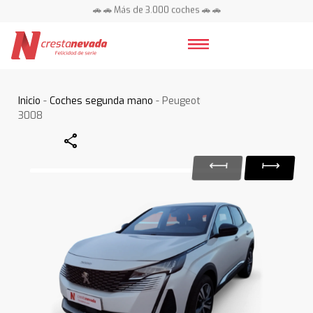
🚗 🚗 Más de 3.000 coches 🚗 🚗
📍 Centros en toda España ⭐
Inicio
-
Coches segunda mano
- Peugeot
3008
Share