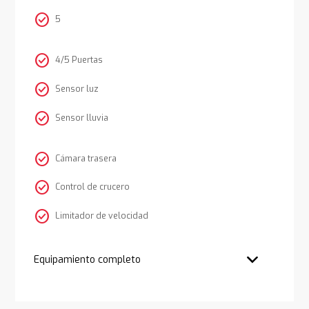
check_circle
5
check_circle
4/5 Puertas
check_circle
Sensor luz
check_circle
Sensor lluvia
check_circle
Cámara trasera
check_circle
Control de crucero
check_circle
Limitador de velocidad
Equipamiento completo