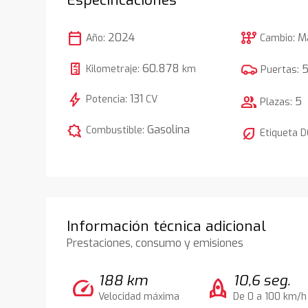
calendar_today
auto_transmission
2024
M
Año:
Cambio:
60.878
Kilometraje:
km
Puertas:
bolt
131
Potencia:
CV
group
5
Plazas:
comic_bubble
Gasolina
Combustible:
nest_eco_leaf
Etiqueta 
Información técnica adicional
Prestaciones, consumo y emisiones
188 km
10,6 seg.
speed
rocket
Velocidad máxima
De 0 a 100 km/h