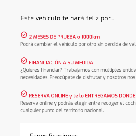
Este vehículo te hará feliz por...
check_circle
2 MESES DE PRUEBA o 1000km
Podrá cambiar el vehículo por otro sin pérdida de val
check_circle
FINANCIACIÓN A SU MEDIDA
¿Quieres financiar? Trabajamos con multiples entida
necesidades. Preocúpate de disfrutar y nosotros n
check_circle
RESERVA ONLINE y te lo ENTREGAMOS DONDE
Reserva online y podrás elegir entre recoger el coc
cualquier punto del territorio nacional.
Especificaciones