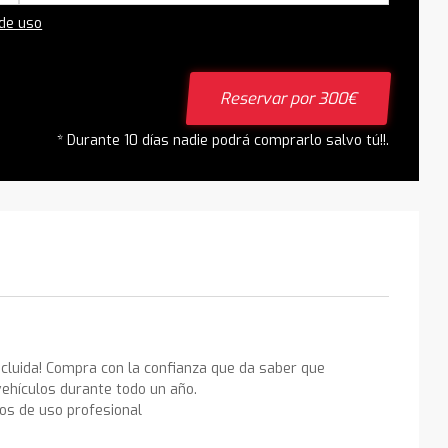
 de uso
Reservar por 300€
* Durante 10 días nadie podrá comprarlo salvo tú!!.
ncluida! Compra con la confianza que da saber que
ehículos durante todo un año.
los de uso profesional