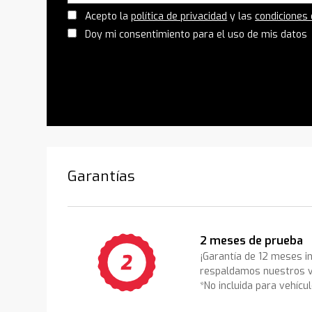
Acepto la
política de privacidad
y las
condiciones
Doy mi consentimiento para el uso de mis datos
Garantías
2 meses de prueba
¡Garantía de 12 meses i
respaldamos nuestros v
*No incluida para vehícu