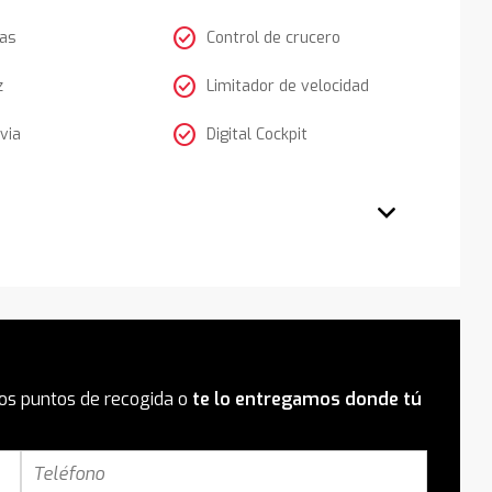
check_circle
tas
Control de crucero
check_circle
z
Limitador de velocidad
check_circle
via
Digital Cockpit
os puntos de recogida o
te lo entregamos donde tú