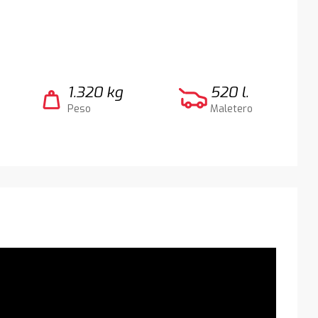
1.320 kg
520 l.
weight
Peso
Maletero