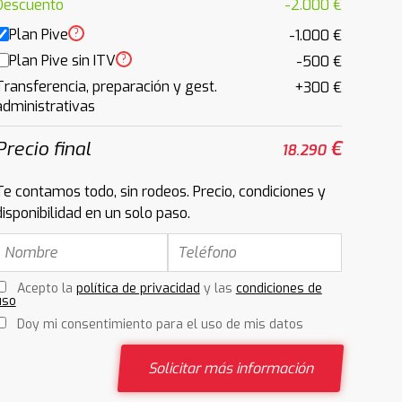
Descuento
-2.000 €
Plan Pive
?
-1.000 €
Plan Pive sin ITV
?
-500 €
Transferencia, preparación y gest.
+300 €
administrativas
Precio final
€
18.290
Te contamos todo, sin rodeos. Precio, condiciones y
disponibilidad en un solo paso.
Acepto la
política de privacidad
y las
condiciones de
uso
Doy mi consentimiento para el uso de mis datos
Solicitar más información