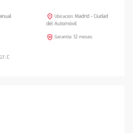
location_on
anual
Madrid - Ciudad
Ubicación:
del Automóvil
5
local_police
12
Garantía:
meses
C
DGT: