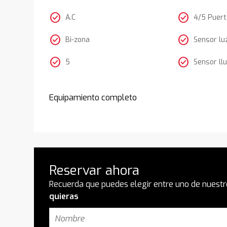
check_circle
check_circle
A.C
4/5 Puer
check_circle
check_circle
Bi-zona
Sensor lu
check_circle
check_circle
5
Sensor llu
Equipamiento completo
Reservar ahora
Recuerda que puedes elegir entre uno de nuestr
quieras