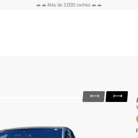
🚗 🚗 Más de 3.000 coches 🚗 🚗
📍 Centros en toda España ⭐