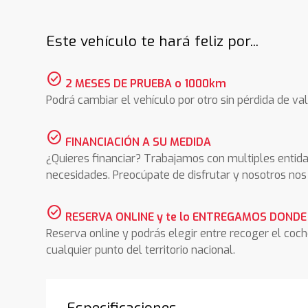
Este vehículo te hará feliz por...
check_circle
2 MESES DE PRUEBA o 1000km
Podrá cambiar el vehículo por otro sin pérdida de val
check_circle
FINANCIACIÓN A SU MEDIDA
¿Quieres financiar? Trabajamos con multiples entida
necesidades. Preocúpate de disfrutar y nosotros n
check_circle
RESERVA ONLINE y te lo ENTREGAMOS DONDE
Reserva online y podrás elegir entre recoger el coc
cualquier punto del territorio nacional.
Especificaciones