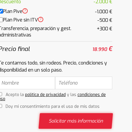
Descuento
-2.000 €
Plan Pive
?
-1.000 €
Plan Pive sin ITV
?
-500 €
Transferencia, preparación y gest.
+300 €
administrativas
Precio final
€
18.990
Te contamos todo, sin rodeos. Precio, condiciones y
disponibilidad en un solo paso.
Acepto la
política de privacidad
y las
condiciones de
uso
Doy mi consentimiento para el uso de mis datos
Solicitar más información