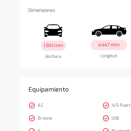
Dimensiones
4.447 mm
1.841 mm
Longitud
Anchura
Equipamiento
check_circle
check_circle
A.C
4/5 Puer
check_circle
check_circle
Bi-zona
USB
5
Bluetooth