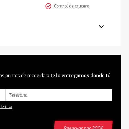
check_circle
Control de crucero
os puntos de recogida o
te lo entregamos donde tú
 de uso
Reservar por 300€