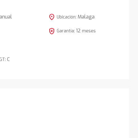
location_on
anual
Malaga
Ubicación:
local_police
12
5
Garantía:
meses
C
DGT: