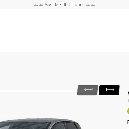
🚗 🚗 Más de 3.000 coches 🚗 🚗
📍 Centros en toda España ⭐