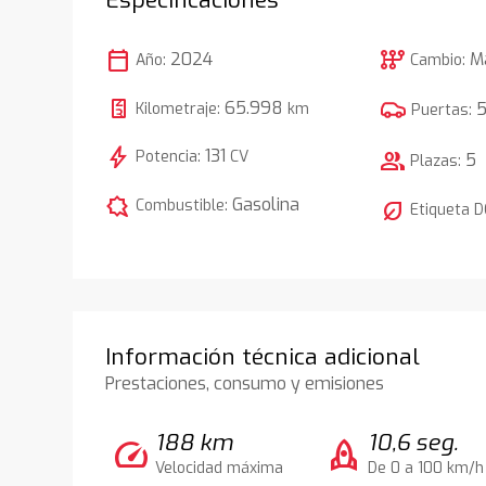
calendar_today
auto_transmission
2024
M
Año:
Cambio:
65.998
Kilometraje:
km
Puertas:
bolt
131
Potencia:
CV
group
5
Plazas:
comic_bubble
Gasolina
Combustible:
nest_eco_leaf
Etiqueta 
Información técnica adicional
Prestaciones, consumo y emisiones
188 km
10,6 seg.
speed
rocket
Velocidad máxima
De 0 a 100 km/h