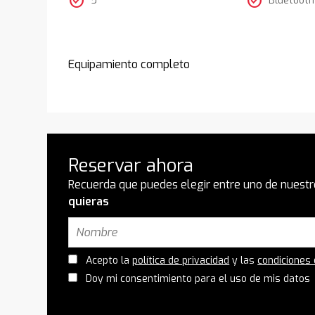
check_circle
check_circle
Equipamiento completo
Reservar ahora
Recuerda que puedes elegir entre uno de nuestr
quieras
Acepto la
política de privacidad
y las
condiciones
Doy mi consentimiento para el uso de mis datos