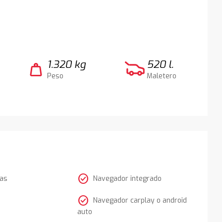
1.320 kg
520 l.
weight
Peso
Maletero
check_circle
tas
Navegador integrado
check_circle
Navegador carplay o android
auto