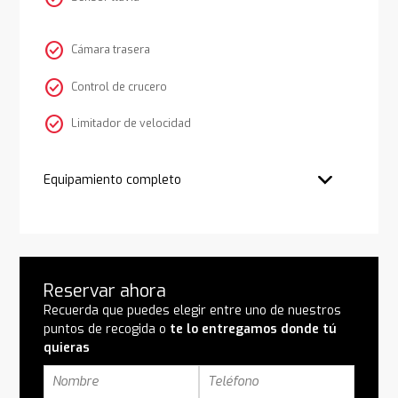
check_circle
Cámara trasera
check_circle
Control de crucero
check_circle
Limitador de velocidad
Equipamiento completo
Reservar ahora
Recuerda que puedes elegir entre uno de nuestros
puntos de recogida o
te lo entregamos donde tú
quieras