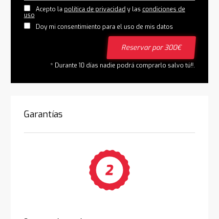
Acepto la
política de privacidad
y las
condiciones de
uso
Doy mi consentimiento para el uso de mis datos
Reservar por 300€
* Durante 10 días nadie podrá comprarlo salvo tú!!.
Garantías