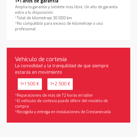
1+1 años de garantía
Amplía tu garantía y siéntete más libre. Un año de garantía
extra a tu disposición.
*Total de kilometraje 30.000 km
*No compatible para exceso de kilometraje o uso
profesional
Vehículo de cortesía
La comodidad y la tranquilidad de que siempre
estarás en movimiento
1+1 500 €
1+2 500 €
*Reparaciones de más de 72 horas en taller
*El vehículo de cortesía puede diferir del modelo de
compra
*Recogida y entrega en instalaciones de Crestanevada