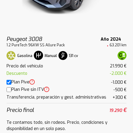
Peugeot 3008
Año 2024
1.2 PureTech 96KW SS Allure Pack
63.201 km
Gasolina
131 cv
Manual
Precio del vehículo
21.990 €
Descuento
-2.000 €
Plan Pive
?
-1.000 €
Plan Pive sin ITV
?
-500 €
Transferencia, preparación y gest. administrativas
+300 €
Precio final
€
19.290
Te contamos todo, sin rodeos. Precio, condiciones y
disponibilidad en un solo paso.