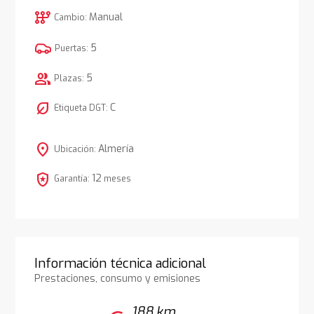
auto_transmission
Manual
Cambio:
5
Puertas:
group
5
Plazas:
nest_eco_leaf
C
Etiqueta DGT:
location_on
Almería
Ubicación:
local_police
12
Garantía:
meses
Información técnica adicional
Prestaciones, consumo y emisiones
188 km