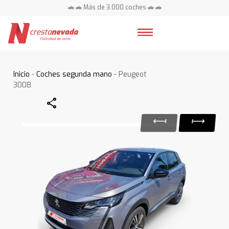
🚗 🚗 Más de 3.000 coches 🚗 🚗
📍 Centros en toda España ⭐
Inicio
-
Coches segunda mano
- Peugeot
3008
Share