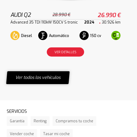
AUDI Q2
26.990 €
28.990 €
Advanced 35 TDI 110kW 150CV S tronic
2024
30.926 km
Diesel
Automático
150 cv
VER DETALLES
Ver todos los vehículos
SERVICIOS
Garantía
Renting
Compramos tu coche
Vender coche
Tasar mi coche