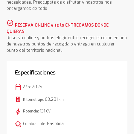
necesidades. Preocúpate de disfrutar y nosotros nos
encargamos de todo
check_circle
RESERVA ONLINE y te lo ENTREGAMOS DONDE
QUIERAS
Reserva online y podrás elegir entre recoger el coche en uno
de nuestros puntos de recogida o entrega en cualquier
punto del territorio nacional.
Especificaciones
calendar_today
2024
Año:
63.201
Kilometraje:
km
bolt
131
Potencia:
CV
comic_bubble
Gasolina
Combustible: