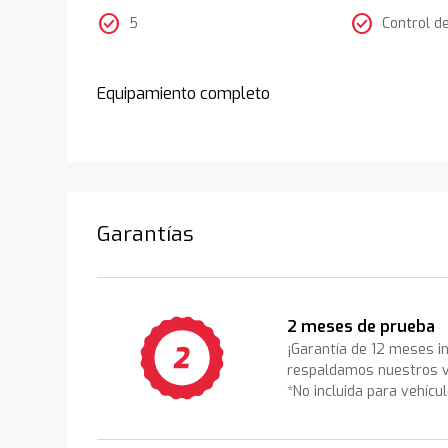
check_circle
check_circle
5
Control d
Equipamiento completo
Garantías
2 meses de prueba
¡Garantía de 12 meses i
respaldamos nuestros v
*No incluida para vehícu