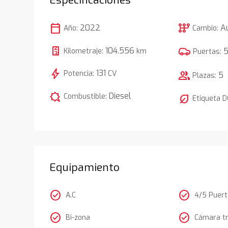
calendar_today
auto_transmission
2022
A
Año:
Cambio:
104.556
Kilometraje:
km
Puertas:
bolt
131
Potencia:
CV
group
5
Plazas:
comic_bubble
Diesel
Combustible:
nest_eco_leaf
Etiqueta 
Equipamiento
check_circle
check_circle
A.C
4/5 Puer
check_circle
check_circle
Bi-zona
Cámara t