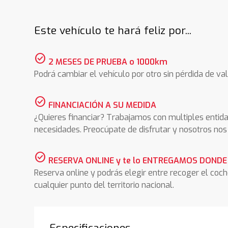
Este vehículo te hará feliz por...
check_circle
2 MESES DE PRUEBA o 1000km
Podrá cambiar el vehículo por otro sin pérdida de val
check_circle
FINANCIACIÓN A SU MEDIDA
¿Quieres financiar? Trabajamos con multiples entida
necesidades. Preocúpate de disfrutar y nosotros n
check_circle
RESERVA ONLINE y te lo ENTREGAMOS DONDE
Reserva online y podrás elegir entre recoger el coc
cualquier punto del territorio nacional.
Especificaciones