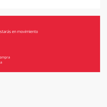
estarás en movimiento
 compra
da