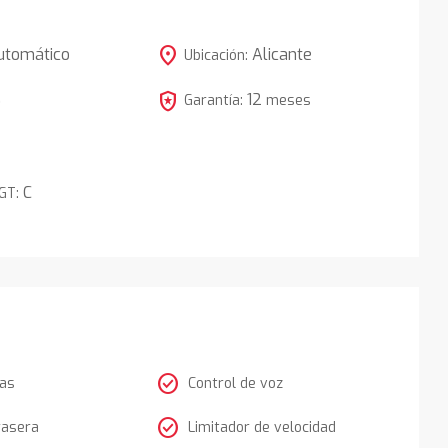
location_on
utomático
Alicante
Ubicación:
local_police
12
5
Garantía:
meses
C
DGT:
check_circle
tas
Control de voz
check_circle
rasera
Limitador de velocidad