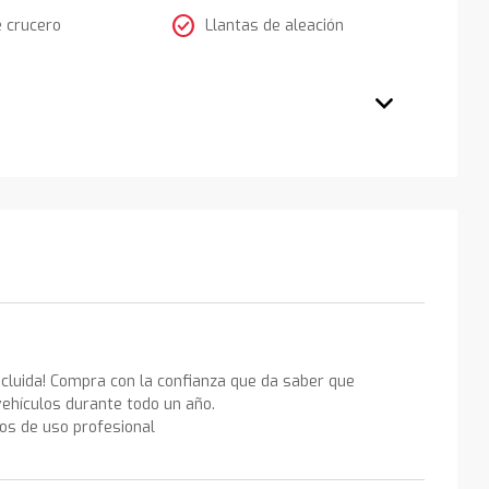
check_circle
e crucero
Llantas de aleación
ncluida! Compra con la confianza que da saber que
ehículos durante todo un año.
los de uso profesional