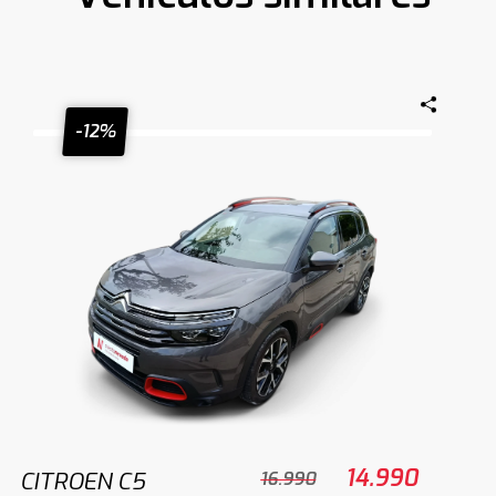
-12%
14.990
CITROEN C5
16.990