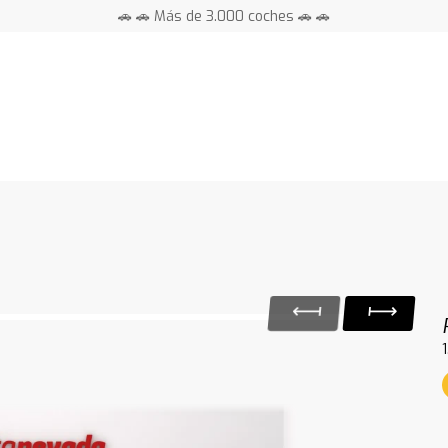
🚗 🚗 Más de 3.000 coches 🚗 🚗
📍 Centros en toda España ⭐