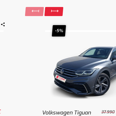
-5%
€
Volkswagen Tiguan
37.990