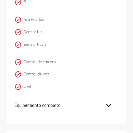
check_circle
5
check_circle
4/5 Puertas
check_circle
Sensor luz
check_circle
Sensor lluvia
check_circle
Control de crucero
check_circle
Control de voz
check_circle
USB
Equipamiento completo