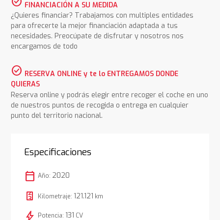
check_circle
FINANCIACIÓN A SU MEDIDA
¿Quieres financiar? Trabajamos con multiples entidades
para ofrecerte la mejor financiación adaptada a tus
necesidades. Preocúpate de disfrutar y nosotros nos
encargamos de todo
check_circle
RESERVA ONLINE y te lo ENTREGAMOS DONDE
QUIERAS
Reserva online y podrás elegir entre recoger el coche en uno
de nuestros puntos de recogida o entrega en cualquier
punto del territorio nacional.
Especificaciones
calendar_today
2020
Año:
121.121
Kilometraje:
km
bolt
131
Potencia:
CV