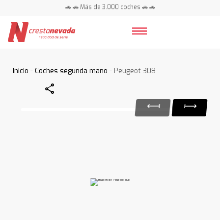
🚗 🚗 Más de 3.000 coches 🚗 🚗
📍 Centros en toda España ⭐
Inicio
-
Coches segunda mano
- Peugeot 308
Share