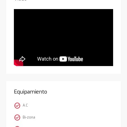
Equipamiento
check_circle
A.C
check_circle
Bi-zona