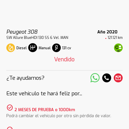
Peugeot 308
Año 2020
SW Allure BlueHDI 130 SS 6 Vel. MAN
121.121 km
Diesel
131 cv
Manual
Vendido
¿Te ayudamos?
Este vehículo te hará feliz por...
check_circle
2 MESES DE PRUEBA o 1000km
Podrá cambiar el vehículo por otro sin pérdida de valor.