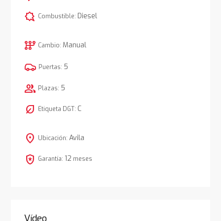
comic_bubble
Diesel
Combustible:
auto_transmission
Manual
Cambio:
5
Puertas:
group
5
Plazas:
nest_eco_leaf
C
Etiqueta DGT:
location_on
Avila
Ubicación:
local_police
12
Garantía:
meses
Vídeo