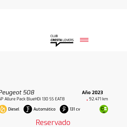
Peugeot 508
Año 2023
5P Allure Pack BlueHDi 130 SS EAT8
92.471 km
Diesel
Automático
131 cv
Reservado