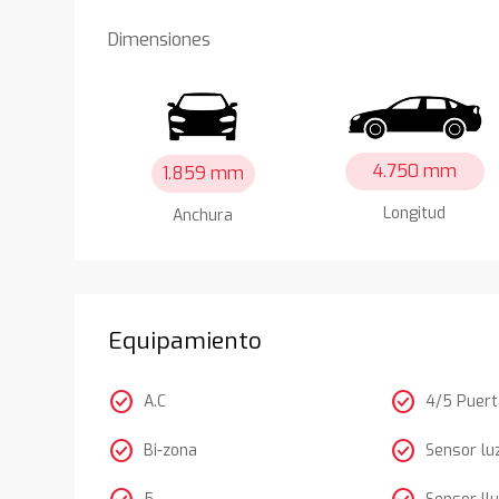
Dimensiones
4.750 mm
1.859 mm
Longitud
Anchura
Equipamiento
check_circle
check_circle
A.C
4/5 Puer
check_circle
check_circle
Bi-zona
Sensor lu
5
Sensor llu