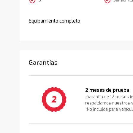
check_circle
check_circle
Equipamiento completo
Garantías
2 meses de prueba
¡Garantía de 12 meses i
respaldamos nuestros v
*No incluida para vehícu