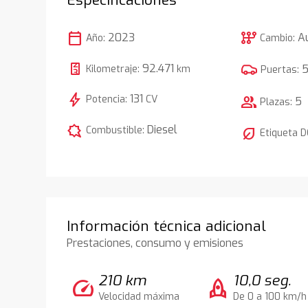
calendar_today
auto_transmission
2023
A
Año:
Cambio:
92.471
Kilometraje:
km
Puertas:
bolt
131
Potencia:
CV
group
5
Plazas:
comic_bubble
Diesel
Combustible:
nest_eco_leaf
Etiqueta 
Información técnica adicional
Prestaciones, consumo y emisiones
210 km
10,0 seg.
speed
rocket
Velocidad máxima
De 0 a 100 km/h