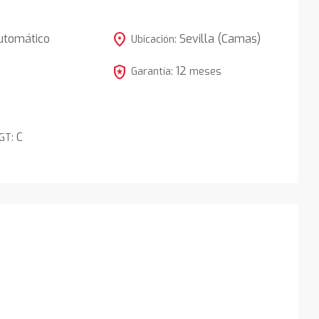
location_on
utomático
Sevilla (Camas)
Ubicación:
local_police
12
5
Garantía:
meses
C
DGT: