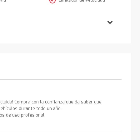
check_circle
ncluida! Compra con la confianza que da saber que
ehículos durante todo un año.
los de uso profesional