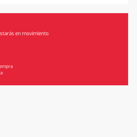
estarás en movimiento
 compra
da