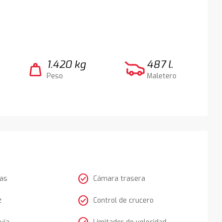
1.420 kg
487 l.
weight
Peso
Maletero
check_circle
tas
Cámara trasera
check_circle
z
Control de crucero
via
Limitador de velocidad