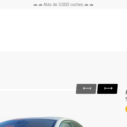
🚗 🚗 Más de 3.000 coches 🚗 🚗
📍 Centros en toda España ⭐