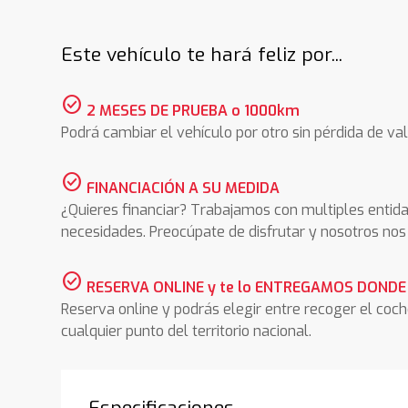
Este vehículo te hará feliz por...
check_circle
2 MESES DE PRUEBA o 1000km
Podrá cambiar el vehículo por otro sin pérdida de val
check_circle
FINANCIACIÓN A SU MEDIDA
¿Quieres financiar? Trabajamos con multiples entida
necesidades. Preocúpate de disfrutar y nosotros n
check_circle
RESERVA ONLINE y te lo ENTREGAMOS DONDE
Reserva online y podrás elegir entre recoger el coc
cualquier punto del territorio nacional.
Especificaciones