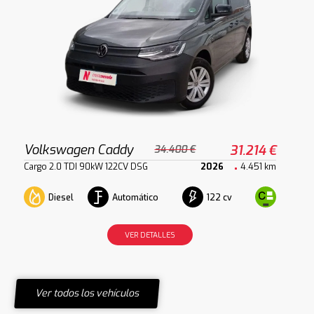
Volkswagen Caddy
31.214 €
34.400 €
Cargo 2.0 TDI 90kW 122CV DSG
2026
4.451 km
Diesel
Automático
122 cv
VER DETALLES
Ver todos los vehículos