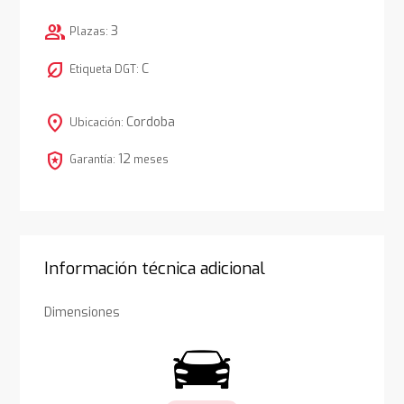
group
3
Plazas:
nest_eco_leaf
C
Etiqueta DGT:
location_on
Cordoba
Ubicación:
local_police
12
Garantía:
meses
Información técnica adicional
Dimensiones