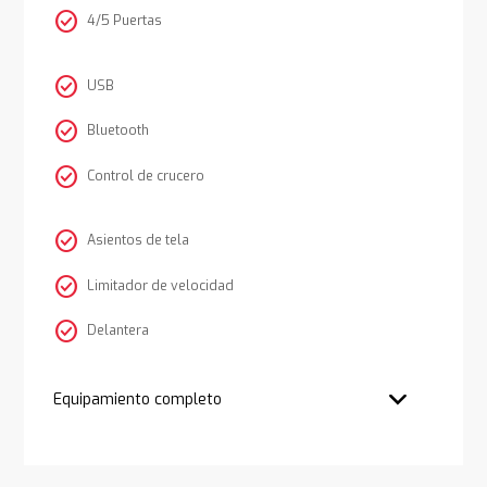
check_circle
4/5 Puertas
check_circle
USB
check_circle
Bluetooth
check_circle
Control de crucero
check_circle
Asientos de tela
check_circle
Limitador de velocidad
check_circle
Delantera
Equipamiento completo