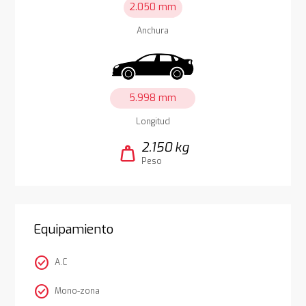
2.050 mm
Anchura
5.998 mm
Longitud
2.150 kg
weight
Peso
Equipamiento
check_circle
A.C
check_circle
Mono-zona