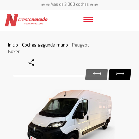
🚗 🚗 Más de 3.000 coches 🚗 🚗
📍 Centros en toda España ⭐
Inicio
-
Coches segunda mano
- Peugeot
Boxer
Share