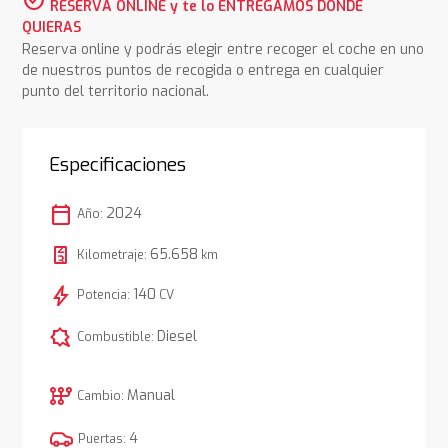
RESERVA ONLINE y te lo ENTREGAMOS DONDE
QUIERAS
Reserva online y podrás elegir entre recoger el coche en uno
de nuestros puntos de recogida o entrega en cualquier
punto del territorio nacional.
Especificaciones
calendar_today
2024
Año:
65.658
Kilometraje:
km
bolt
140
Potencia:
CV
comic_bubble
Diesel
Combustible:
auto_transmission
Manual
Cambio:
4
Puertas: