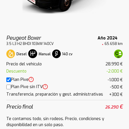
Peugeot Boxer
Año 2024
3.5 L3 H2 BHDI 103kW 140CV
65.658 km
Diesel
140 cv
Manual
Precio del vehículo
28.990 €
Descuento
-2.000 €
Plan Pive
?
-1.000 €
Plan Pive sin ITV
?
-500 €
Transferencia, preparación y gest. administrativas
+300 €
Precio final
€
26.290
Te contamos todo, sin rodeos. Precio, condiciones y
disponibilidad en un solo paso.