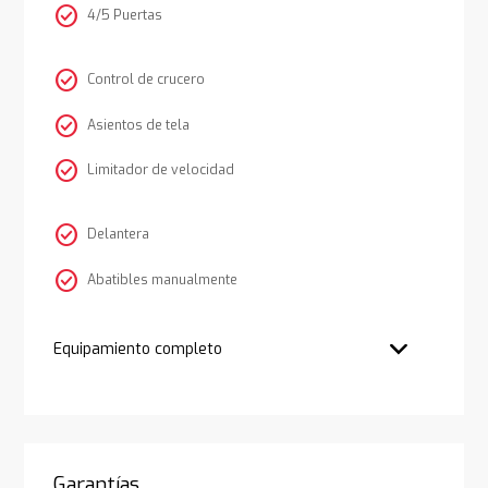
check_circle
4/5 Puertas
check_circle
Control de crucero
check_circle
Asientos de tela
check_circle
Limitador de velocidad
check_circle
Delantera
check_circle
Abatibles manualmente
Equipamiento completo
Garantías