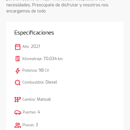
necesidades. Preocúpate de disfrutar y nosotros nos
encargamos de todo
Especificaciones
calendar_today
2021
Año:
70.034
Kilometraje:
km
bolt
98
Potencia:
CV
comic_bubble
Diesel
Combustible:
auto_transmission
Manual
Cambio:
4
Puertas:
group
3
Plazas: