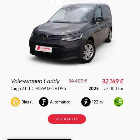
Volkswagen Caddy
32.149 €
34.400 €
Cargo 2.0 TDI 90kW 122CV DSG
2026
2.000 km
Diesel
Automático
122 cv
VER DETALLES