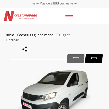
🚗 🚗 Más de 3.000 coches 🚗 🚗
📍 Centros en toda España ⭐
Inicio
-
Coches segunda mano
- Peugeot
Partner
Share