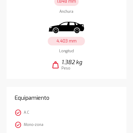
1.848 mm
Anchura
4.403 mm
Longitud
1.382 kg
weight
Peso
Equipamiento
check_circle
A.C
check_circle
Mono-zona