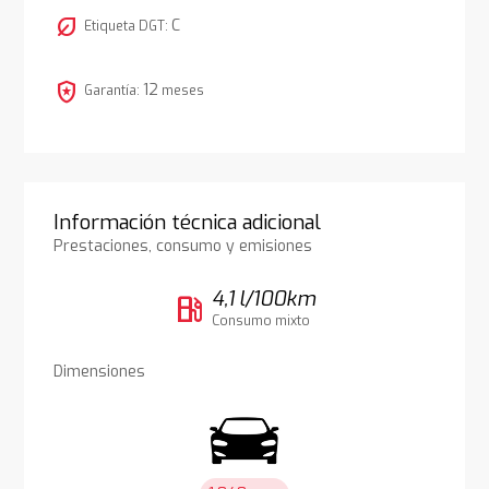
nest_eco_leaf
C
Etiqueta DGT:
local_police
12
Garantía:
meses
Información técnica adicional
Prestaciones, consumo y emisiones
4,1 l/100km
local_gas_station
Consumo mixto
Dimensiones