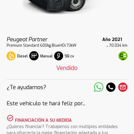
Peugeot Partner
Año 2021
Premium Standard 600kg BlueHDi 73kW
70.034 km
Diesel
98 cv
Manual
Vendido
¿Te ayudamos?
Este vehículo te hará feliz por...
check_circle
FINANCIACIÓN A SU MEDIDA
¿Quieres financiar? Trabajamos con multiples entidades
para ofrecerte la mejor financiación adaptada a tus