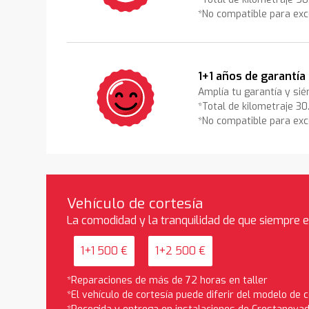
*No compatible para exc
1+1 años de garantía
Amplía tu garantía y sié
*Total de kilometraje 3
*No compatible para exc
Vehículo de cortesía
La comodidad y la tranquilidad de que siempre 
1+1 500 €
1+2 500 €
*Reparaciones de más de 72 horas en taller
*El vehículo de cortesía puede diferir del modelo de