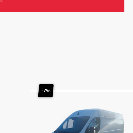
da
-7%