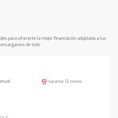
des para ofrecerte la mejor financiación adaptada a tus
os encargamos de todo
local_police
anual
12
Garantía:
meses
4
C
DGT: