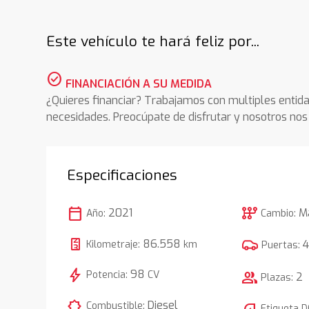
Este vehículo te hará feliz por...
check_circle
FINANCIACIÓN A SU MEDIDA
¿Quieres financiar? Trabajamos con multiples entida
necesidades. Preocúpate de disfrutar y nosotros n
Especificaciones
calendar_today
auto_transmission
2021
M
Año:
Cambio:
86.558
Kilometraje:
km
Puertas:
bolt
98
Potencia:
CV
group
2
Plazas:
comic_bubble
Diesel
Combustible:
Etiqueta 