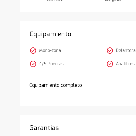
Equipamiento
check_circle
check_circle
Mono-zona
Delantera
check_circle
check_circle
4/5 Puertas
Abatible
Equipamiento completo
Garantías