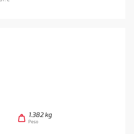
1.382 kg
weight
Peso