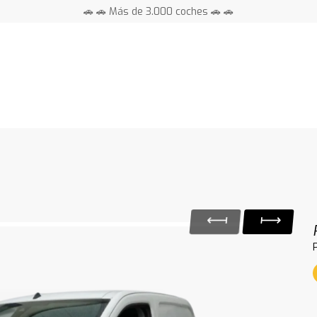
🚗 🚗 Más de 3.000 coches 🚗 🚗
📍 Centros en toda España ⭐