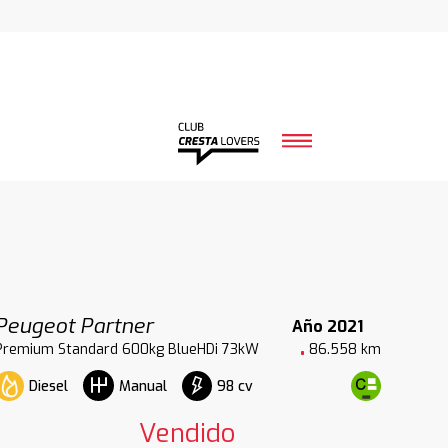
Peugeot Partner
Año 2021
Premium Standard 600kg BlueHDi 73kW
86.558 km
Diesel
98 cv
Manual
Vendido