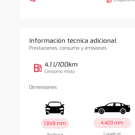
nest_eco_leaf
Información técnica adicional
Prestaciones, consumo y emisiones
4,1 l/100km
local_gas_station
Consumo mixto
Dimensiones
4.403 mm
1.848 mm
Longitud
Anchura