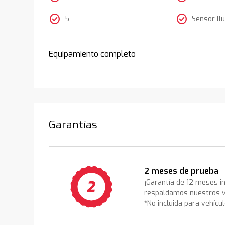
check_circle
check_circle
5
Sensor llu
Equipamiento completo
Garantías
2 meses de prueba
¡Garantía de 12 meses i
respaldamos nuestros v
*No incluida para vehícu