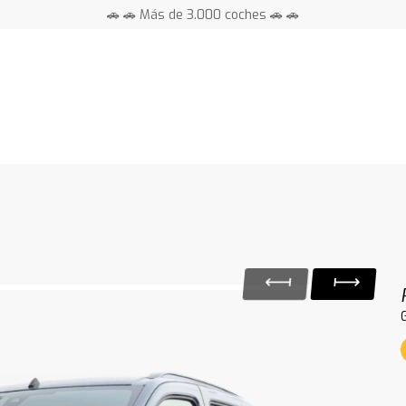
🚗 🚗 Más de 3.000 coches 🚗 🚗
📍 Centros en toda España ⭐