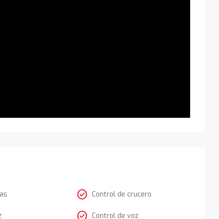
check_circle
tas
Control de crucero
check_circle
z
Control de voz