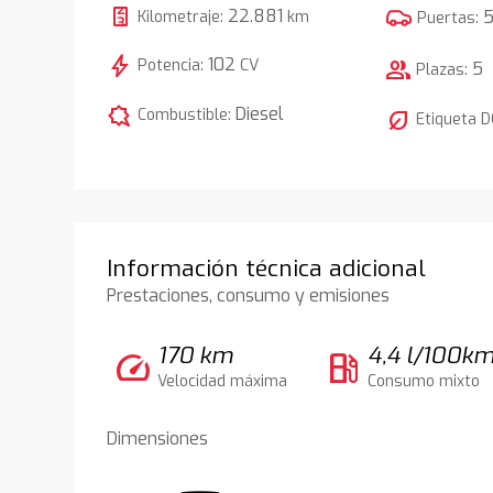
22.881
Kilometraje:
km
Puertas:
bolt
102
Potencia:
CV
group
5
Plazas:
comic_bubble
Diesel
Combustible:
nest_eco_leaf
Etiqueta 
Información técnica adicional
Prestaciones, consumo y emisiones
170 km
4,4 l/100k
speed
local_gas_station
Velocidad máxima
Consumo mixto
Dimensiones