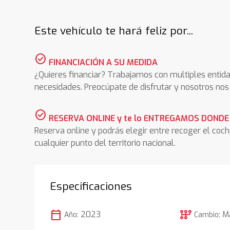
Este vehículo te hará feliz por...
check_circle
FINANCIACIÓN A SU MEDIDA
¿Quieres financiar? Trabajamos con multiples entida
necesidades. Preocúpate de disfrutar y nosotros n
check_circle
RESERVA ONLINE y te lo ENTREGAMOS DONDE
Reserva online y podrás elegir entre recoger el coc
cualquier punto del territorio nacional.
Especificaciones
calendar_today
auto_transmission
2023
M
Año:
Cambio: