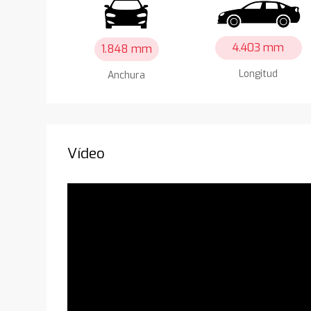
4.403 mm
1.848 mm
Longitud
Anchura
Vídeo