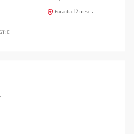
5
local_police
12
Garantía:
meses
C
DGT:
m