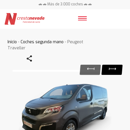
🚗 🚗 Más de 3.000 coches 🚗 🚗
📍 Centros en toda España ⭐
Inicio
-
Coches segunda mano
- Peugeot
Traveller
Share