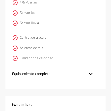
check_circle
4/5 Puertas
check_circle
Sensor luz
check_circle
Sensor lluvia
check_circle
Control de crucero
check_circle
Asientos de tela
check_circle
Limitador de velocidad
Equipamiento completo
Garantías