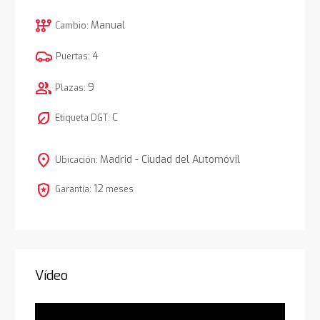
auto_transmission
Manual
Cambio:
4
Puertas:
group
9
Plazas:
nest_eco_leaf
C
Etiqueta DGT:
location_on
Madrid - Ciudad del Automóvil
Ubicación:
local_police
12
Garantía:
meses
Vídeo