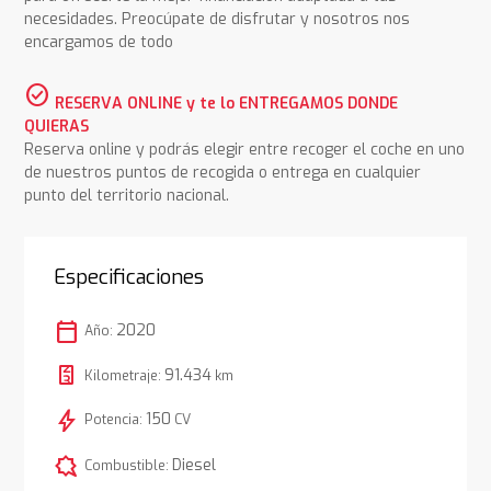
necesidades. Preocúpate de disfrutar y nosotros nos
encargamos de todo
check_circle
RESERVA ONLINE y te lo ENTREGAMOS DONDE
QUIERAS
Reserva online y podrás elegir entre recoger el coche en uno
de nuestros puntos de recogida o entrega en cualquier
punto del territorio nacional.
Especificaciones
calendar_today
2020
Año:
91.434
Kilometraje:
km
bolt
150
Potencia:
CV
comic_bubble
Diesel
Combustible: