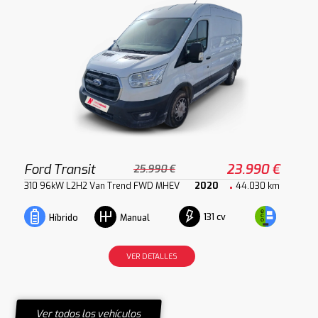
Ford Transit
23.990 €
25.990 €
310 96kW L2H2 Van Trend FWD MHEV
2020
44.030 km
131 cv
Híbrido
Manual
VER DETALLES
Ver todos los vehículos