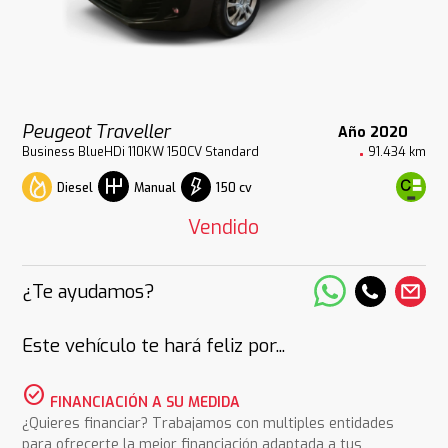
Peugeot Traveller
Año 2020
Business BlueHDi 110KW 150CV Standard
91.434 km
Diesel
150 cv
Manual
Vendido
¿Te ayudamos?
Este vehículo te hará feliz por...
check_circle
FINANCIACIÓN A SU MEDIDA
¿Quieres financiar? Trabajamos con multiples entidades
para ofrecerte la mejor financiación adaptada a tus