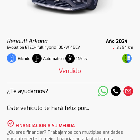
Renault Arkana
Año 2024
Evolution ETECH full hybrid 105kW145CV
13.794 km
Automático
145 cv
Híbrido
Vendido
¿Te ayudamos?
Este vehículo te hará feliz por...
check_circle
FINANCIACIÓN A SU MEDIDA
¿Quieres financiar? Trabajamos con multiples entidades
para ofrecerte la mejor financiación adaptada a tus