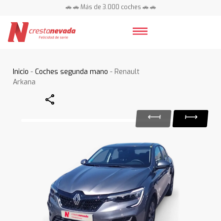
🚗 🚗 Más de 3.000 coches 🚗 🚗
📍 Centros en toda España ⭐
Inicio
-
Coches segunda mano
- Renault
Arkana
Share