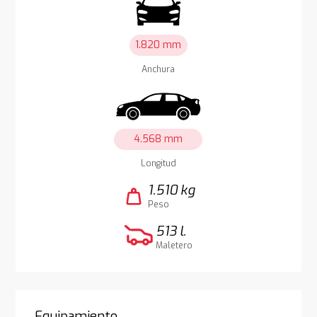
1.820 mm
Anchura
4.568 mm
Longitud
1.510 kg
weight
Peso
513 l.
Maletero
Equipamiento