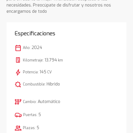
necesidades. Preocúpate de disfrutar y nosotros nos
encargamos de todo
Especificaciones
calendar_today
2024
Año:
13.794
Kilometraje:
km
bolt
145
Potencia:
CV
comic_bubble
Híbrido
Combustible:
auto_transmission
Automático
Cambio:
5
Puertas:
group
5
Plazas: