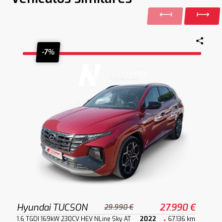
-7%
Hyundai TUCSON
27.990 €
29.990 €
1.6 TGDI 169kW 230CV HEV NLine Sky AT
2022
67.136 km