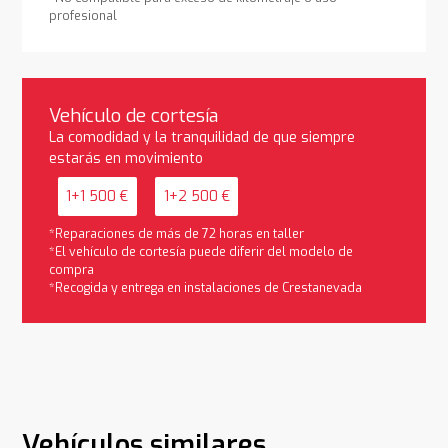
profesional
Vehículo de cortesía
La comodidad y la tranquilidad de que siempre
estarás en movimiento
1+1 500 €
1+2 500 €
*Reparaciones de más de 72 horas en taller
*El vehículo de cortesía puede diferir del modelo de
compra
*Recogida y entrega en instalaciones de Crestanevada
Vehículos similares