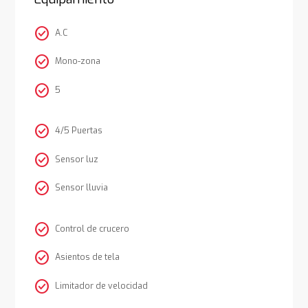
check_circle
A.C
check_circle
Mono-zona
check_circle
5
check_circle
4/5 Puertas
check_circle
Sensor luz
check_circle
Sensor lluvia
check_circle
Control de crucero
check_circle
Asientos de tela
check_circle
Limitador de velocidad