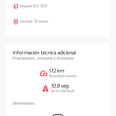
nest_eco_leaf
ECO
Etiqueta DGT:
local_police
12
Garantía:
meses
Información técnica adicional
Prestaciones, consumo y emisiones
172 km
speed
Velocidad máxima
10,8 seg.
rocket
De 0 a 100 km/h
Dimensiones