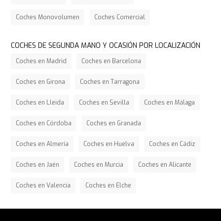
Coches Monovolumen
Coches Comercial
COCHES DE SEGUNDA MANO Y OCASIÓN POR LOCALIZACIÓN
Coches en Madrid
Coches en Barcelona
Coches en Girona
Coches en Tarragona
Coches en Lleida
Coches en Sevilla
Coches en Málaga
Coches en Córdoba
Coches en Granada
Coches en Almería
Coches en Huelva
Coches en Cádiz
Coches en Jaén
Coches en Murcia
Coches en Alicante
Coches en Valencia
Coches en Elche