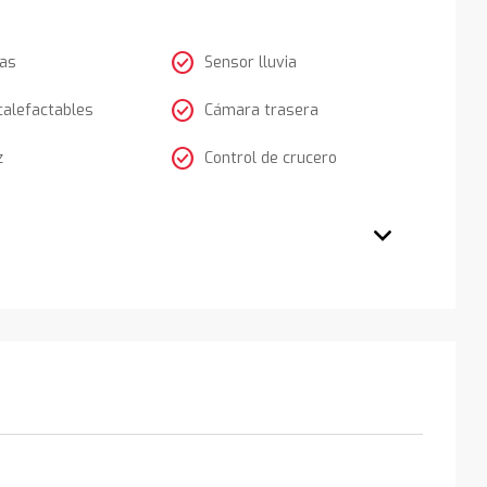
check_circle
tas
Sensor lluvia
check_circle
calefactables
Cámara trasera
check_circle
z
Control de crucero