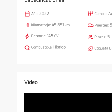
calendar_today
auto_transmission
2022
A
Año:
Cambio:
49.891
Kilometraje:
km
Puertas:
bolt
145
Potencia:
CV
group
5
Plazas:
comic_bubble
Híbrido
Combustible:
nest_eco_leaf
Etiqueta 
Vídeo