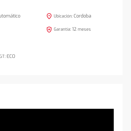
location_on
utomático
Cordoba
Ubicación:
local_police
12
5
Garantía:
meses
ECO
DGT: