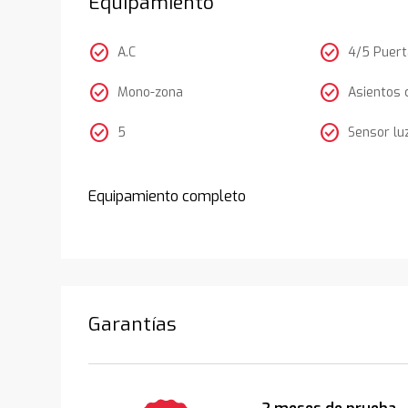
Equipamiento
check_circle
check_circle
A.C
4/5 Puer
check_circle
check_circle
Mono-zona
Asientos 
check_circle
check_circle
5
Sensor lu
Equipamiento completo
Garantías