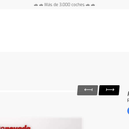
🚗 🚗 Más de 3.000 coches 🚗 🚗
📍 Centros en toda España ⭐