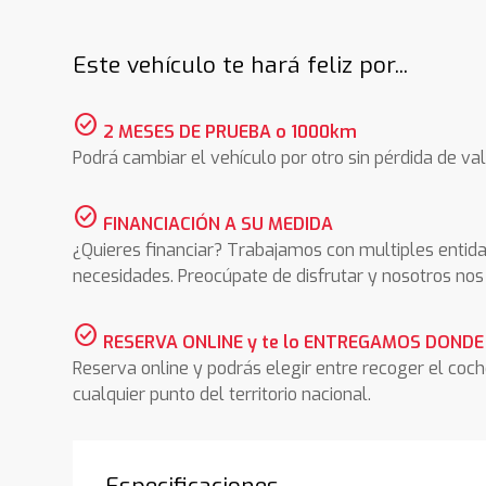
Este vehículo te hará feliz por...
check_circle
2 MESES DE PRUEBA o 1000km
Podrá cambiar el vehículo por otro sin pérdida de val
check_circle
FINANCIACIÓN A SU MEDIDA
¿Quieres financiar? Trabajamos con multiples entida
necesidades. Preocúpate de disfrutar y nosotros n
check_circle
RESERVA ONLINE y te lo ENTREGAMOS DONDE
Reserva online y podrás elegir entre recoger el coc
cualquier punto del territorio nacional.
Especificaciones