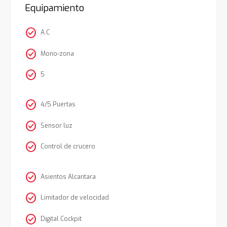
Equipamiento
check_circle
A.C
check_circle
Mono-zona
check_circle
5
check_circle
4/5 Puertas
check_circle
Sensor luz
check_circle
Control de crucero
check_circle
Asientos Alcantara
check_circle
Limitador de velocidad
check_circle
Digital Cockpit