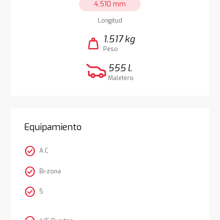
4.510 mm
Longitud
1.517 kg
weight
Peso
555 l.
Maletero
Equipamiento
check_circle
A.C
check_circle
Bi-zona
check_circle
5