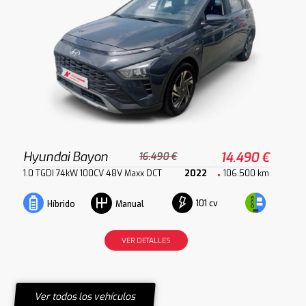
Hyundai Bayon
14.490 €
16.490 €
1.0 TGDI 74kW 100CV 48V Maxx DCT
2022
106.500 km
101 cv
Híbrido
Manual
VER DETALLES
Ver todos los vehículos