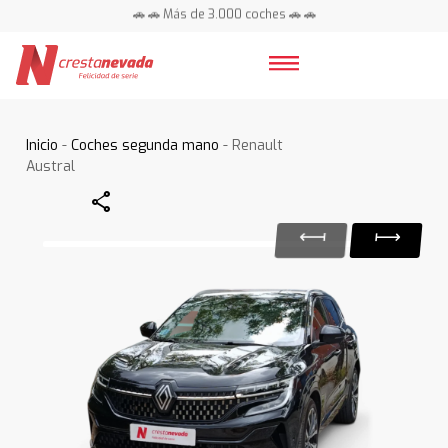
🚗 🚗 Más de 3.000 coches 🚗 🚗
📍 Centros en toda España ⭐
Inicio
-
Coches segunda mano
- Renault
Austral
Share