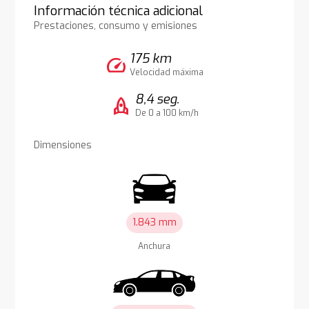
Información técnica adicional
Prestaciones, consumo y emisiones
175 km
speed
Velocidad máxima
8,4 seg.
rocket
De 0 a 100 km/h
Dimensiones
1.843 mm
Anchura