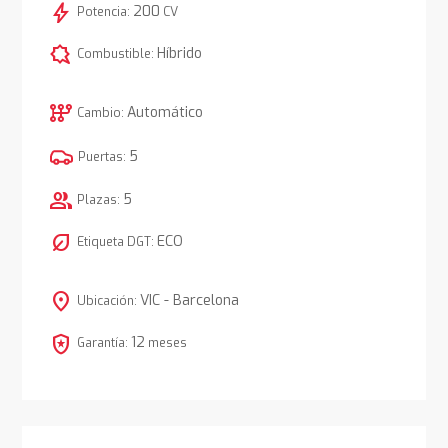
bolt
200
Potencia:
CV
comic_bubble
Híbrido
Combustible:
auto_transmission
Automático
Cambio:
5
Puertas:
group
5
Plazas:
nest_eco_leaf
ECO
Etiqueta DGT:
location_on
VIC - Barcelona
Ubicación:
local_police
12
Garantía:
meses