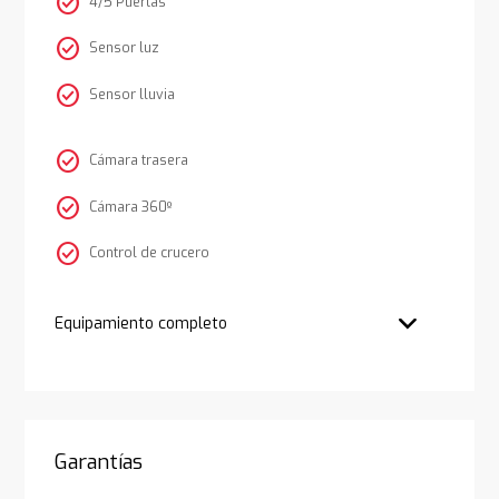
check_circle
4/5 Puertas
check_circle
Sensor luz
check_circle
Sensor lluvia
check_circle
Cámara trasera
check_circle
Cámara 360º
check_circle
Control de crucero
Equipamiento completo
Garantías