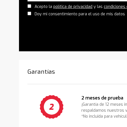
Acepto la
política de privacidad
y las
condiciones
Doy mi consentimiento para el uso de mis datos
Garantías
2 meses de prueba
¡Garantía de 12 meses i
respaldamos nuestros v
*No incluida para vehícu