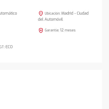
location_on
utomático
Madrid - Ciudad
Ubicación:
del Automóvil
5
local_police
12
Garantía:
meses
ECO
DGT: