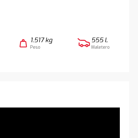
1.517 kg
555 l.
weight
Peso
Maletero