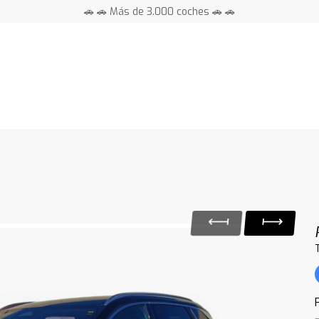
🚗 🚗 Más de 3.000 coches 🚗 🚗
📍 Centros en toda España ⭐