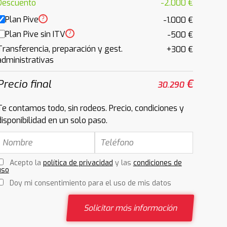
Descuento
-2.000 €
Plan Pive
?
-1.000 €
Plan Pive sin ITV
?
-500 €
Transferencia, preparación y gest.
+300 €
administrativas
Precio final
€
30.290
Te contamos todo, sin rodeos. Precio, condiciones y
disponibilidad en un solo paso.
Acepto la
política de privacidad
y las
condiciones de
uso
Doy mi consentimiento para el uso de mis datos
Solicitar más información