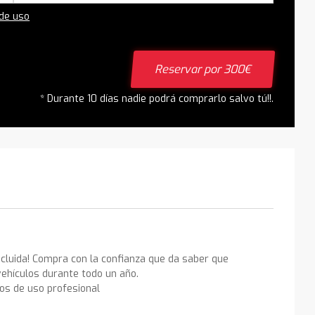
 de uso
Reservar por 300€
* Durante 10 días nadie podrá comprarlo salvo tú!!.
ncluida! Compra con la confianza que da saber que
ehículos durante todo un año.
los de uso profesional