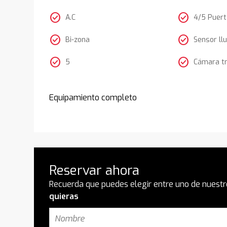
check_circle
check_circle
A.C
4/5 Puer
check_circle
check_circle
Bi-zona
Sensor llu
check_circle
check_circle
5
Cámara t
Equipamiento completo
Reservar ahora
Recuerda que puedes elegir entre uno de nuestr
quieras