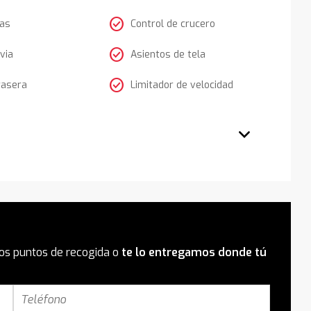
check_circle
tas
Control de crucero
check_circle
via
Asientos de tela
check_circle
rasera
Limitador de velocidad
os puntos de recogida o
te lo entregamos donde tú