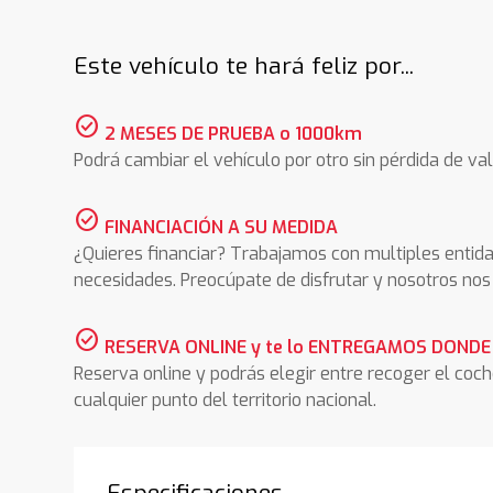
Este vehículo te hará feliz por...
check_circle
2 MESES DE PRUEBA o 1000km
Podrá cambiar el vehículo por otro sin pérdida de val
check_circle
FINANCIACIÓN A SU MEDIDA
¿Quieres financiar? Trabajamos con multiples entida
necesidades. Preocúpate de disfrutar y nosotros n
check_circle
RESERVA ONLINE y te lo ENTREGAMOS DONDE
Reserva online y podrás elegir entre recoger el coc
cualquier punto del territorio nacional.
Especificaciones