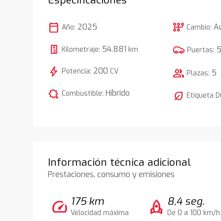
calendar_today
auto_transmission
2025
A
Año:
Cambio:
54.881
Kilometraje:
km
Puertas:
bolt
200
Potencia:
CV
group
5
Plazas:
comic_bubble
Híbrido
Combustible:
nest_eco_leaf
Etiqueta 
Información técnica adicional
Prestaciones, consumo y emisiones
175 km
8,4 seg.
speed
rocket
Velocidad máxima
De 0 a 100 km/h