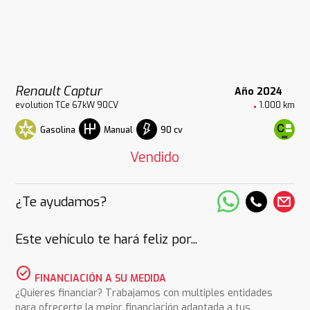
Renault Captur
Año 2024
evolution TCe 67kW 90CV
1.000 km
Gasolina
90 cv
Manual
Vendido
¿Te ayudamos?
Este vehículo te hará feliz por...
check_circle
FINANCIACIÓN A SU MEDIDA
¿Quieres financiar? Trabajamos con multiples entidades
para ofrecerte la mejor financiación adaptada a tus