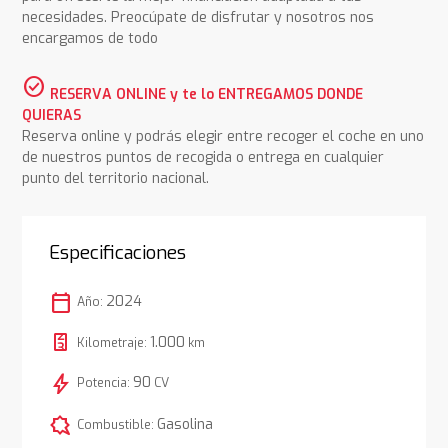
necesidades. Preocúpate de disfrutar y nosotros nos
encargamos de todo
check_circle
RESERVA ONLINE y te lo ENTREGAMOS DONDE
QUIERAS
Reserva online y podrás elegir entre recoger el coche en uno
de nuestros puntos de recogida o entrega en cualquier
punto del territorio nacional.
Especificaciones
calendar_today
2024
Año:
1.000
Kilometraje:
km
bolt
90
Potencia:
CV
comic_bubble
Gasolina
Combustible: