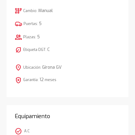
auto_transmission
Manual
Cambio:
5
Puertas:
group
5
Plazas:
nest_eco_leaf
C
Etiqueta DGT:
location_on
Girona GV
Ubicación:
local_police
12
Garantía:
meses
Equipamiento
check_circle
A.C