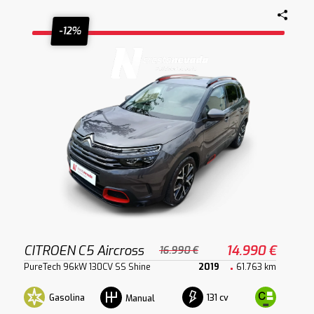
-12%
CITROEN C5 Aircross
14.990 €
16.990 €
PureTech 96kW 130CV SS Shine
2019
61.763 km
Gasolina
131 cv
Manual