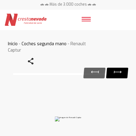
🚗 🚗 Más de 3.000 coches 🚗 🚗
📍 Centros en toda España ⭐
Inicio
-
Coches segunda mano
- Renault
Captur
Share