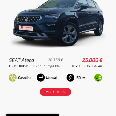
SEAT Ateca
25.000 €
26.750 €
1.5 TSI 110kW 150CV StSp Style XM
2023
36.954 km
Gasolina
150 cv
Manual
VER DETALLES