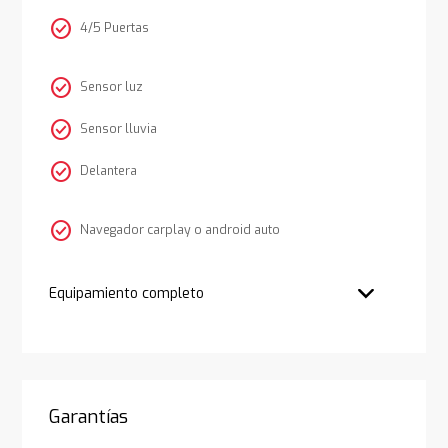
check_circle
4/5 Puertas
check_circle
Sensor luz
check_circle
Sensor lluvia
check_circle
Delantera
check_circle
Navegador carplay o android auto
Equipamiento completo
Garantías