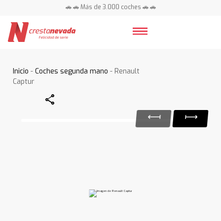
🚗 🚗 Más de 3.000 coches 🚗 🚗
📍 Centros en toda España ⭐
Inicio
-
Coches segunda mano
- Renault
Captur
Share