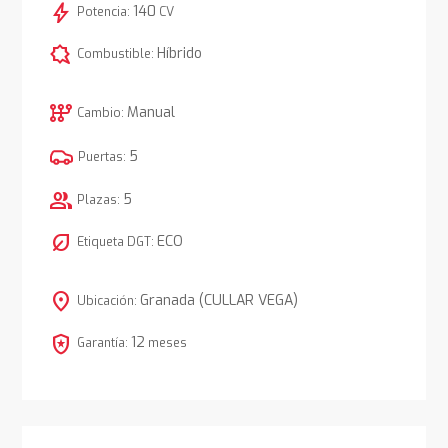
bolt
140
Potencia:
CV
comic_bubble
Híbrido
Combustible:
auto_transmission
Manual
Cambio:
5
Puertas:
group
5
Plazas:
nest_eco_leaf
ECO
Etiqueta DGT:
location_on
Granada (CULLAR VEGA)
Ubicación:
local_police
12
Garantía:
meses