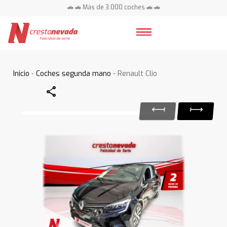
🚗 🚗 Más de 3.000 coches 🚗 🚗
📍 Centros en toda España ⭐
Inicio
-
Coches segunda mano
- Renault Clio
Share