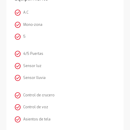
check_circle
A.C
check_circle
Mono-zona
check_circle
5
check_circle
4/5 Puertas
check_circle
Sensor luz
check_circle
Sensor lluvia
check_circle
Control de crucero
check_circle
Control de voz
check_circle
Asientos de tela