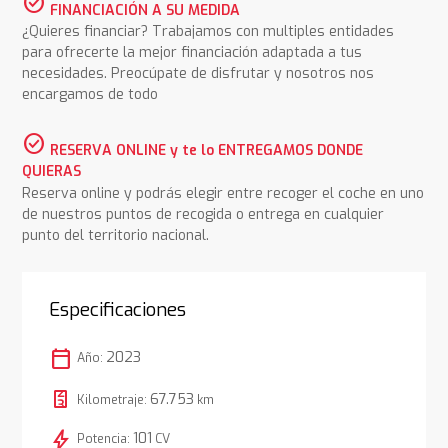
check_circle
FINANCIACIÓN A SU MEDIDA
¿Quieres financiar? Trabajamos con multiples entidades
para ofrecerte la mejor financiación adaptada a tus
necesidades. Preocúpate de disfrutar y nosotros nos
encargamos de todo
check_circle
RESERVA ONLINE y te lo ENTREGAMOS DONDE
QUIERAS
Reserva online y podrás elegir entre recoger el coche en uno
de nuestros puntos de recogida o entrega en cualquier
punto del territorio nacional.
Especificaciones
calendar_today
2023
Año:
67.753
Kilometraje:
km
bolt
101
Potencia:
CV