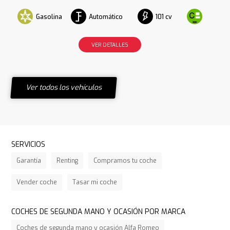
Gasolina
Automático
101 cv
VER DETALLES
Ver todos los vehículos
SERVICIOS
Garantía
Renting
Compramos tu coche
Vender coche
Tasar mi coche
COCHES DE SEGUNDA MANO Y OCASIÓN POR MARCA
Coches de segunda mano y ocasión Alfa Romeo