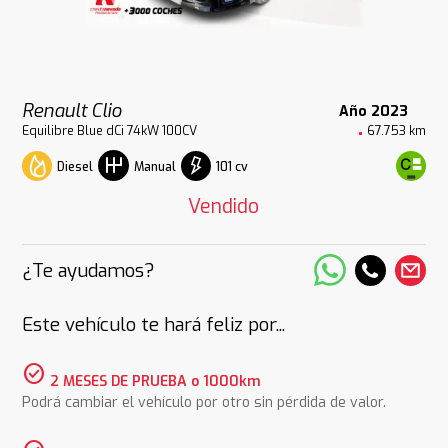
Renault Clio
Año 2023
Equilibre Blue dCi 74kW 100CV
67.753 km
Diesel
101 cv
Manual
Vendido
¿Te ayudamos?
Este vehículo te hará feliz por...
check_circle
2 MESES DE PRUEBA o 1000km
Podrá cambiar el vehículo por otro sin pérdida de valor.