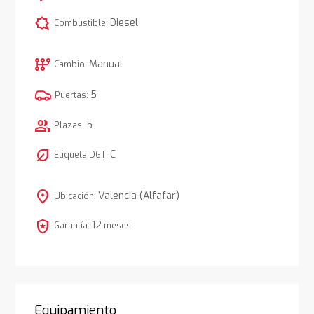
comic_bubble
Diesel
Combustible:
auto_transmission
Manual
Cambio:
5
Puertas:
group
5
Plazas:
nest_eco_leaf
C
Etiqueta DGT:
location_on
Valencia (Alfafar)
Ubicación:
local_police
12
Garantía:
meses
Equipamiento