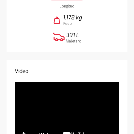
Longitud
1.178 kg
weight
Peso
391 l.
Maletero
Vídeo