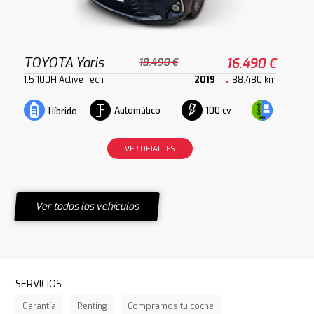
TOYOTA Yaris
16.490 €
18.490 €
1.5 100H Active Tech
2019
88.480 km
Automático
100 cv
Híbrido
VER DETALLES
Ver todos los vehículos
SERVICIOS
Garantía
Renting
Compramos tu coche