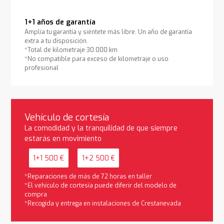
1+1 años de garantía
Amplía tu garantía y siéntete más libre. Un año de garantía
extra a tu disposición.
*Total de kilometraje 30.000 km
*No compatible para exceso de kilometraje o uso
profesional
Vehículo de cortesía
La comodidad y la tranquilidad de que siempre
estarás en movimiento
1+1 500 €
1+2 500 €
*Reparaciones de más de 72 horas en taller
*El vehículo de cortesía puede diferir del modelo de
compra
*Recogida y entrega en instalaciones de Crestanevada