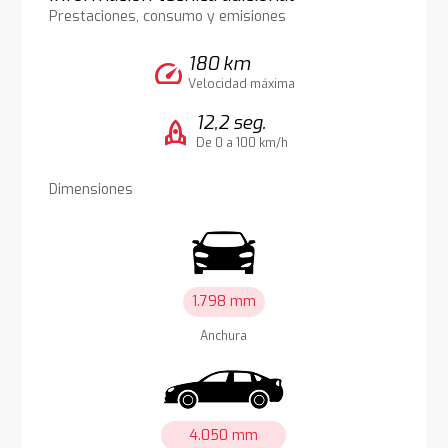
Prestaciones, consumo y emisiones
180 km
speed
Velocidad máxima
12,2 seg.
rocket
De 0 a 100 km/h
Dimensiones
1.798 mm
Anchura
4.050 mm