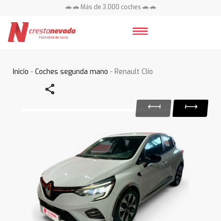
🚗 🚗 Más de 3.000 coches 🚗 🚗
📍 Centros en toda España ⭐
Inicio
-
Coches segunda mano
- Renault Clio
Share