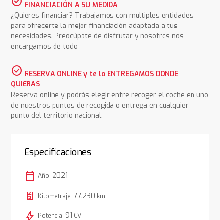
check_circle
FINANCIACIÓN A SU MEDIDA
¿Quieres financiar? Trabajamos con multiples entidades
para ofrecerte la mejor financiación adaptada a tus
necesidades. Preocúpate de disfrutar y nosotros nos
encargamos de todo
check_circle
RESERVA ONLINE y te lo ENTREGAMOS DONDE
QUIERAS
Reserva online y podrás elegir entre recoger el coche en uno
de nuestros puntos de recogida o entrega en cualquier
punto del territorio nacional.
Especificaciones
calendar_today
2021
Año:
77.230
Kilometraje:
km
bolt
91
Potencia:
CV