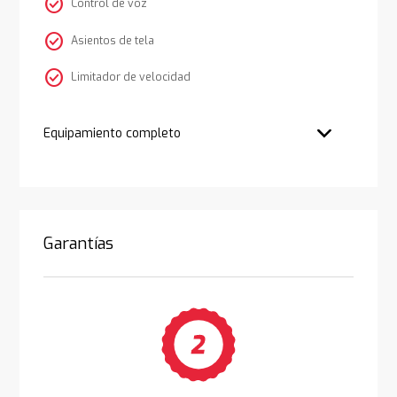
check_circle
Control de voz
check_circle
Asientos de tela
check_circle
Limitador de velocidad
Equipamiento completo
Garantías