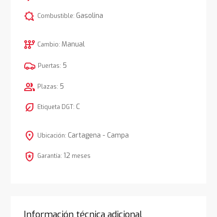
comic_bubble
Gasolina
Combustible:
auto_transmission
Manual
Cambio:
5
Puertas:
group
5
Plazas:
nest_eco_leaf
C
Etiqueta DGT:
location_on
Cartagena - Campa
Ubicación:
local_police
12
Garantía:
meses
Información técnica adicional