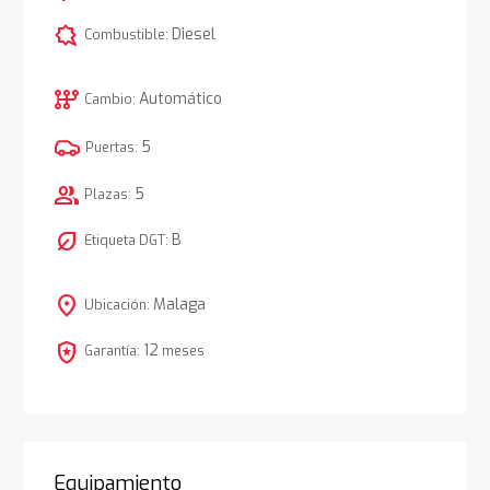
comic_bubble
Diesel
Combustible:
auto_transmission
Automático
Cambio:
5
Puertas:
group
5
Plazas:
nest_eco_leaf
B
Etiqueta DGT:
location_on
Malaga
Ubicación:
local_police
12
Garantía:
meses
Equipamiento