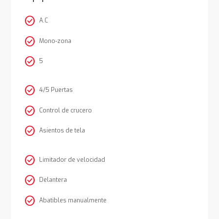
check_circle
A.C
check_circle
Mono-zona
check_circle
5
check_circle
4/5 Puertas
check_circle
Control de crucero
check_circle
Asientos de tela
check_circle
Limitador de velocidad
check_circle
Delantera
check_circle
Abatibles manualmente