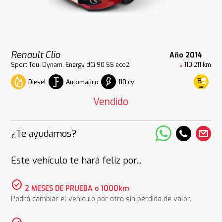
Renault Clio
Año 2014
Sport Tou. Dynam. Energy dCi 90 SS eco2
110.211 km
Diesel
Automático
110 cv
Vendido
¿Te ayudamos?
Este vehículo te hará feliz por...
check_circle
2 MESES DE PRUEBA o 1000km
Podrá cambiar el vehículo por otro sin pérdida de valor.