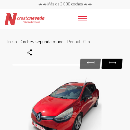
🚗 🚗 Más de 3.000 coches 🚗 🚗
📍 Centros en toda España ⭐
Inicio
-
Coches segunda mano
- Renault Clio
Share