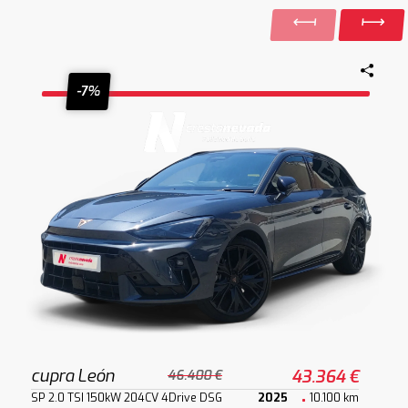
-7%
cupra León
43.364 €
46.400 €
SP 2.0 TSI 150kW 204CV 4Drive DSG
2025
10.100 km