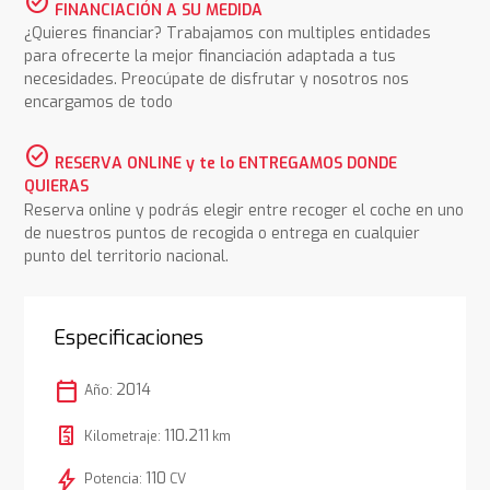
check_circle
FINANCIACIÓN A SU MEDIDA
¿Quieres financiar? Trabajamos con multiples entidades
para ofrecerte la mejor financiación adaptada a tus
necesidades. Preocúpate de disfrutar y nosotros nos
encargamos de todo
check_circle
RESERVA ONLINE y te lo ENTREGAMOS DONDE
QUIERAS
Reserva online y podrás elegir entre recoger el coche en uno
de nuestros puntos de recogida o entrega en cualquier
punto del territorio nacional.
Especificaciones
calendar_today
2014
Año:
110.211
Kilometraje:
km
bolt
110
Potencia:
CV