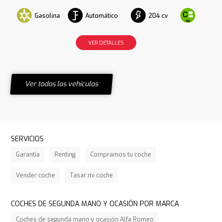
Gasolina
Automático
204 cv
VER DETALLES
Ver todos los vehículos
SERVICIOS
Garantía
Renting
Compramos tu coche
Vender coche
Tasar mi coche
COCHES DE SEGUNDA MANO Y OCASIÓN POR MARCA
Coches de segunda mano y ocasión Alfa Romeo