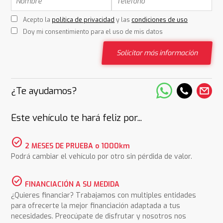
Acepto la
política de privacidad
y las
condiciones de uso
Doy mi consentimiento para el uso de mis datos
Solicitar más información
¿Te ayudamos?
Este vehículo te hará feliz por...
check_circle
2 MESES DE PRUEBA o 1000km
Podrá cambiar el vehículo por otro sin pérdida de valor.
check_circle
FINANCIACIÓN A SU MEDIDA
¿Quieres financiar? Trabajamos con multiples entidades
para ofrecerte la mejor financiación adaptada a tus
necesidades. Preocúpate de disfrutar y nosotros nos