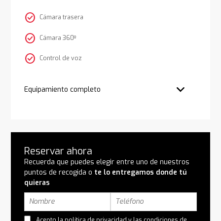
check_circle
Cámara trasera
check_circle
Cámara 360º
check_circle
Control de voz
Equipamiento completo
Reservar ahora
Recuerda que puedes elegir entre uno de nuestros
puntos de recogida o
te lo entregamos donde tú
quieras
Acepto la
política de privacidad
y las
condiciones de