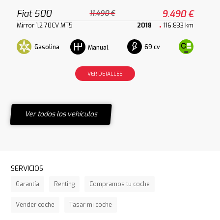
Fiat 500
9.490 €
11.490 €
Mirror 1.2 70CV MT5
2018
116.833 km
Gasolina
69 cv
Manual
VER DETALLES
Ver todos los vehículos
SERVICIOS
Garantía
Renting
Compramos tu coche
Vender coche
Tasar mi coche