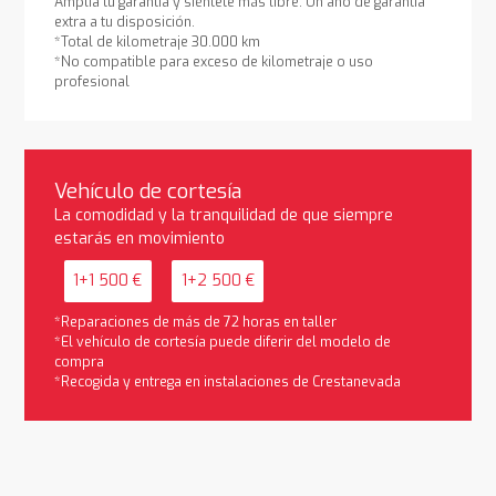
Amplía tu garantía y siéntete más libre. Un año de garantía
extra a tu disposición.
*Total de kilometraje 30.000 km
*No compatible para exceso de kilometraje o uso
profesional
Vehículo de cortesía
La comodidad y la tranquilidad de que siempre
estarás en movimiento
1+1 500 €
1+2 500 €
*Reparaciones de más de 72 horas en taller
*El vehículo de cortesía puede diferir del modelo de
compra
*Recogida y entrega en instalaciones de Crestanevada