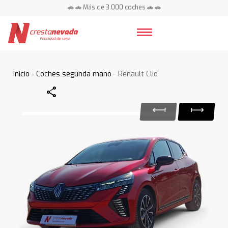
🚗 🚗 Más de 3.000 coches 🚗 🚗
📍 Centros en toda España ⭐
Inicio
-
Coches segunda mano
- Renault Clio
Share