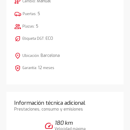
auto_transmission
Manual
Cambio:
5
Puertas:
group
5
Plazas:
nest_eco_leaf
ECO
Etiqueta DGT:
location_on
Barcelona
Ubicación:
local_police
12
Garantía:
meses
Información técnica adicional
Prestaciones, consumo y emisiones
180 km
speed
Velocidad máxima