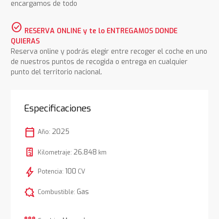
encargamos de todo
check_circle
RESERVA ONLINE y te lo ENTREGAMOS DONDE
QUIERAS
Reserva online y podrás elegir entre recoger el coche en uno
de nuestros puntos de recogida o entrega en cualquier
punto del territorio nacional.
Especificaciones
calendar_today
2025
Año:
26.848
Kilometraje:
km
bolt
100
Potencia:
CV
comic_bubble
Gas
Combustible: