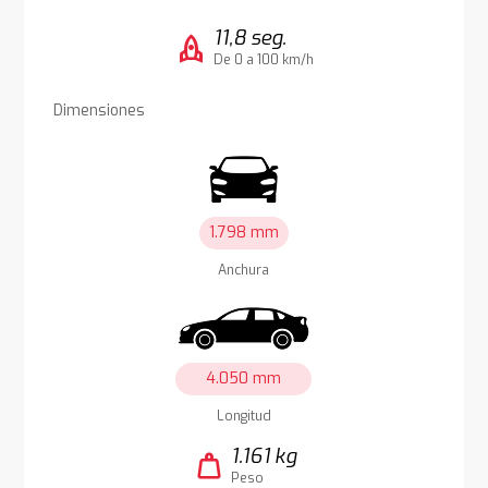
11,8 seg.
rocket
De 0 a 100 km/h
Dimensiones
1.798 mm
Anchura
4.050 mm
Longitud
1.161 kg
weight
Peso