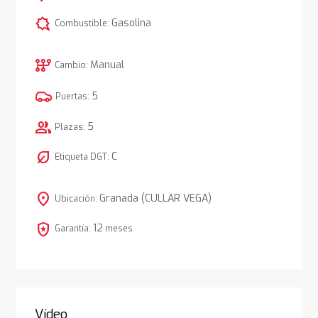
comic_bubble
Gasolina
Combustible:
auto_transmission
Manual
Cambio:
5
Puertas:
group
5
Plazas:
nest_eco_leaf
C
Etiqueta DGT:
location_on
Granada (CULLAR VEGA)
Ubicación:
local_police
12
Garantía:
meses
Vídeo