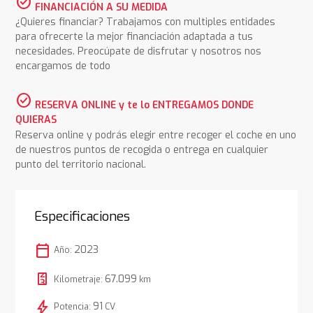
check_circle
FINANCIACIÓN A SU MEDIDA
¿Quieres financiar? Trabajamos con multiples entidades
para ofrecerte la mejor financiación adaptada a tus
necesidades. Preocúpate de disfrutar y nosotros nos
encargamos de todo
check_circle
RESERVA ONLINE y te lo ENTREGAMOS DONDE
QUIERAS
Reserva online y podrás elegir entre recoger el coche en uno
de nuestros puntos de recogida o entrega en cualquier
punto del territorio nacional.
Especificaciones
calendar_today
2023
Año:
67.099
Kilometraje:
km
bolt
91
Potencia:
CV