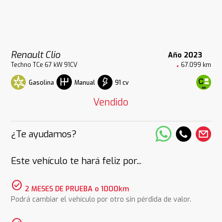
Renault Clio
Año 2023
Techno TCe 67 kW 91CV
67.099 km
Gasolina
91 cv
Manual
Vendido
¿Te ayudamos?
Este vehículo te hará feliz por...
check_circle
2 MESES DE PRUEBA o 1000km
Podrá cambiar el vehículo por otro sin pérdida de valor.