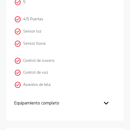
check_circle
5
check_circle
4/5 Puertas
check_circle
Sensor luz
check_circle
Sensor lluvia
check_circle
Control de crucero
check_circle
Control de voz
check_circle
Asientos de tela
Equipamiento completo