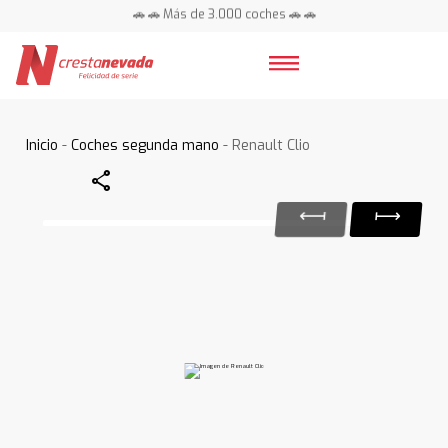
🚗 🚗 Más de 3.000 coches 🚗 🚗
📍 Centros en toda España ⭐
Inicio
-
Coches segunda mano
- Renault Clio
Share