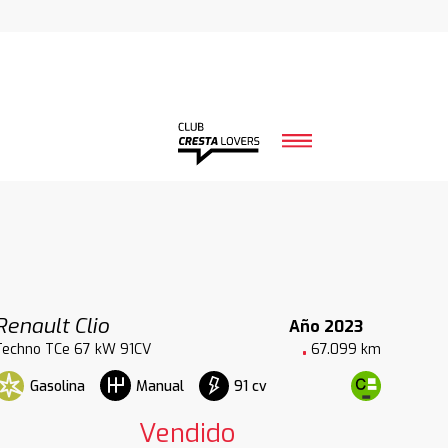
Renault Clio
Año 2023
Techno TCe 67 kW 91CV
67.099 km
Gasolina
91 cv
Manual
Vendido