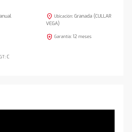
location_on
anual
Granada (CULLAR
Ubicación:
VEGA)
5
local_police
12
Garantía:
meses
C
DGT: