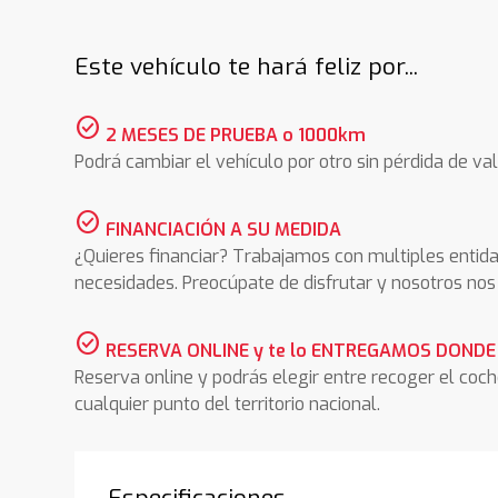
Este vehículo te hará feliz por...
check_circle
2 MESES DE PRUEBA o 1000km
Podrá cambiar el vehículo por otro sin pérdida de val
check_circle
FINANCIACIÓN A SU MEDIDA
¿Quieres financiar? Trabajamos con multiples entida
necesidades. Preocúpate de disfrutar y nosotros n
check_circle
RESERVA ONLINE y te lo ENTREGAMOS DONDE
Reserva online y podrás elegir entre recoger el coc
cualquier punto del territorio nacional.
Especificaciones