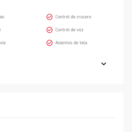
check_circle
tas
Control de crucero
check_circle
z
Control de voz
check_circle
via
Asientos de tela