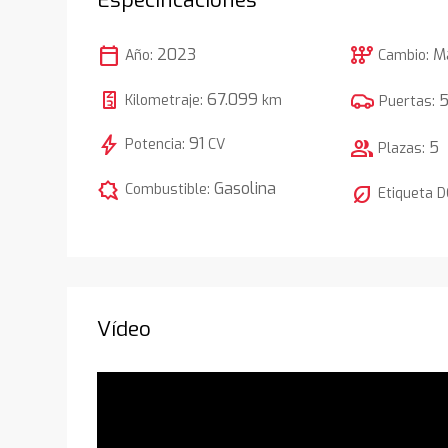
calendar_today
auto_transmission
2023
M
Año:
Cambio:
67.099
Kilometraje:
km
Puertas:
bolt
91
Potencia:
CV
group
5
Plazas:
comic_bubble
Gasolina
Combustible:
nest_eco_leaf
Etiqueta 
Vídeo