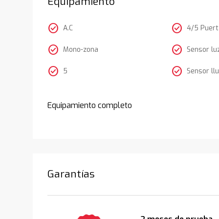
Equipamiento
check_circle
check_circle
A.C
4/5 Puer
check_circle
check_circle
Mono-zona
Sensor lu
check_circle
check_circle
5
Sensor llu
Equipamiento completo
Garantías