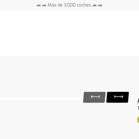
🚗 🚗 Más de 3.000 coches 🚗 🚗
📍 Centros en toda España ⭐