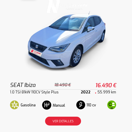
SEAT Ibiza
16.490 €
18.490 €
1.0 TSI 81kW 110CV Style Plus
2022
55.999 km
Gasolina
110 cv
Manual
VER DETALLES