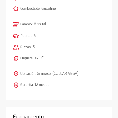
comic_bubble
Gasolina
Combustible:
auto_transmission
Manual
Cambio:
5
Puertas:
group
5
Plazas:
nest_eco_leaf
C
Etiqueta DGT:
location_on
Granada (CULLAR VEGA)
Ubicación:
local_police
12
Garantía:
meses
Equipamiento