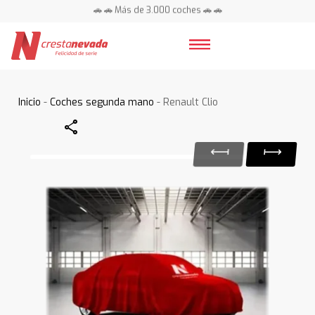
🚗 🚗 Más de 3.000 coches 🚗 🚗
📍 Centros en toda España ⭐
Inicio
-
Coches segunda mano
- Renault Clio
Share