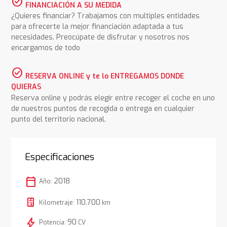
check_circle
FINANCIACIÓN A SU MEDIDA
¿Quieres financiar? Trabajamos con multiples entidades
para ofrecerte la mejor financiación adaptada a tus
necesidades. Preocúpate de disfrutar y nosotros nos
encargamos de todo
check_circle
RESERVA ONLINE y te lo ENTREGAMOS DONDE
QUIERAS
Reserva online y podrás elegir entre recoger el coche en uno
de nuestros puntos de recogida o entrega en cualquier
punto del territorio nacional.
Especificaciones
calendar_today
2018
Año:
110.700
Kilometraje:
km
bolt
90
Potencia:
CV