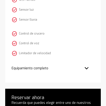
check_circle
check_circle
Sensor luz
check_circle
Sensor lluvia
check_circle
Control de crucero
check_circle
Control de voz
check_circle
Limitador de velocidad
Equipamiento completo
Reservar ahora
Recuerda que puedes elegir entre uno de nuestros