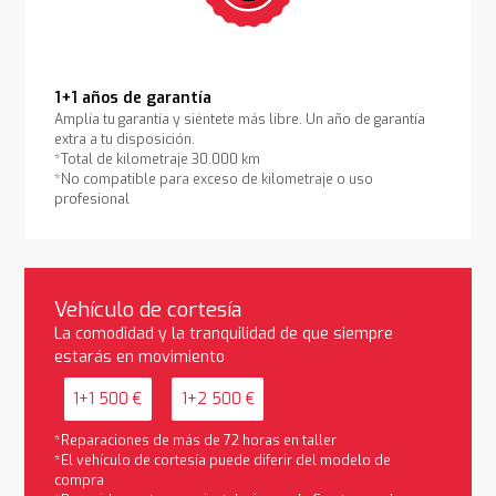
1+1 años de garantía
Amplía tu garantía y siéntete más libre. Un año de garantía
extra a tu disposición.
*Total de kilometraje 30.000 km
*No compatible para exceso de kilometraje o uso
profesional
Vehículo de cortesía
La comodidad y la tranquilidad de que siempre
estarás en movimiento
1+1 500 €
1+2 500 €
*Reparaciones de más de 72 horas en taller
*El vehículo de cortesía puede diferir del modelo de
compra