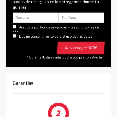
puntos de recogida o
te lo entregamos donde tú
quieras
Acepto la
política de privacidad
y las
condiciones de
uso
Doy mi consentimiento para el uso de mis datos
Reservar por 300€
* Durante 10 días nadie podrá comprarlo salvo tú!!.
Garantías