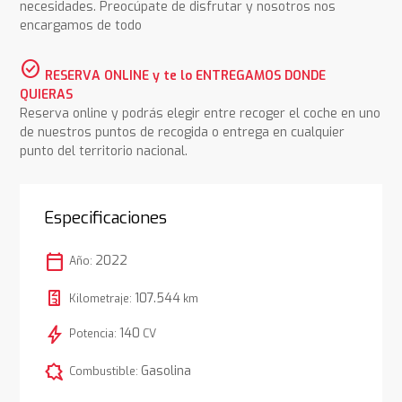
necesidades. Preocúpate de disfrutar y nosotros nos
encargamos de todo
check_circle
RESERVA ONLINE y te lo ENTREGAMOS DONDE
QUIERAS
Reserva online y podrás elegir entre recoger el coche en uno
de nuestros puntos de recogida o entrega en cualquier
punto del territorio nacional.
Especificaciones
calendar_today
2022
Año:
107.544
Kilometraje:
km
bolt
140
Potencia:
CV
comic_bubble
Gasolina
Combustible: