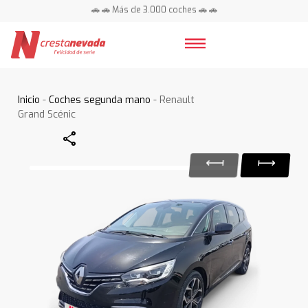
🚗 🚗 Más de 3.000 coches 🚗 🚗
📍 Centros en toda España ⭐
Inicio
-
Coches segunda mano
- Renault
Grand Scénic
Share