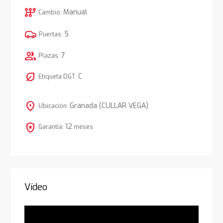
auto_transmission
Manual
Cambio:
5
Puertas:
group
7
Plazas:
nest_eco_leaf
C
Etiqueta DGT:
location_on
Granada (CULLAR VEGA)
Ubicación:
local_police
12
Garantía:
meses
Vídeo