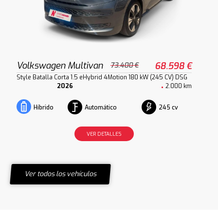
Volkswagen Multivan
68.598 €
73.400 €
Style Batalla Corta 1.5 eHybrid 4Motion 180 kW (245 CV) DSG
2026
2.000 km
Automático
245 cv
Híbrido
VER DETALLES
Ver todos los vehículos