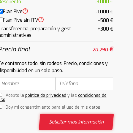
Descuento
-3.000 €
Plan Pive
?
-1.000 €
Plan Pive sin ITV
?
-500 €
Transferencia, preparación y gest.
+300 €
administrativas
Precio final
€
20.290
Te contamos todo, sin rodeos. Precio, condiciones y
disponibilidad en un solo paso.
Acepto la
política de privacidad
y las
condiciones de
uso
Doy mi consentimiento para el uso de mis datos
Solicitar más información