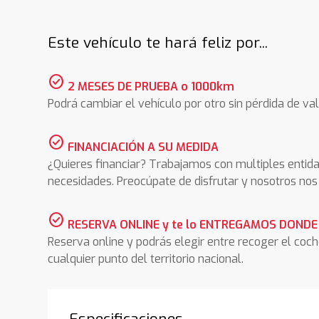
Este vehículo te hará feliz por...
check_circle
2 MESES DE PRUEBA o 1000km
Podrá cambiar el vehículo por otro sin pérdida de val
check_circle
FINANCIACIÓN A SU MEDIDA
¿Quieres financiar? Trabajamos con multiples entida
necesidades. Preocúpate de disfrutar y nosotros n
check_circle
RESERVA ONLINE y te lo ENTREGAMOS DONDE
Reserva online y podrás elegir entre recoger el coc
cualquier punto del territorio nacional.
Especificaciones