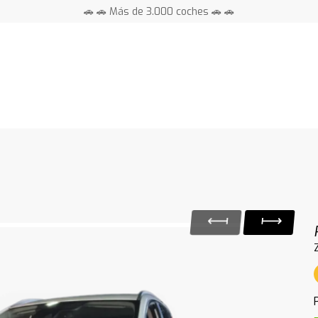
🚗 🚗 Más de 3.000 coches 🚗 🚗
📍 Centros en toda España ⭐