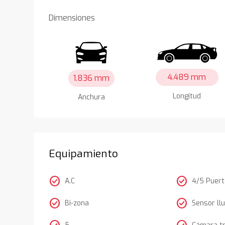
Dimensiones
4.489 mm
1.836 mm
Longitud
Anchura
Equipamiento
check_circle
check_circle
A.C
4/5 Puer
check_circle
check_circle
Bi-zona
Sensor llu
5
Cámara t