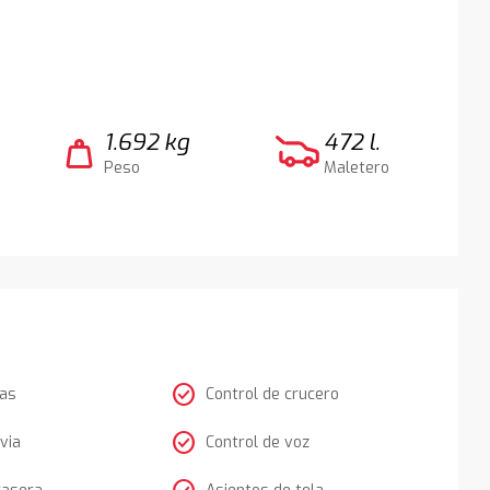
1.692 kg
472 l.
weight
Peso
Maletero
check_circle
tas
Control de crucero
check_circle
via
Control de voz
rasera
Asientos de tela