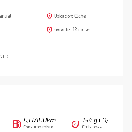
location_on
anual
Elche
Ubicación:
local_police
12
5
Garantía:
meses
C
DGT:
5,1 l/100km
134 g CO₂
local_gas_station
eco
Consumo mixto
Emisiones