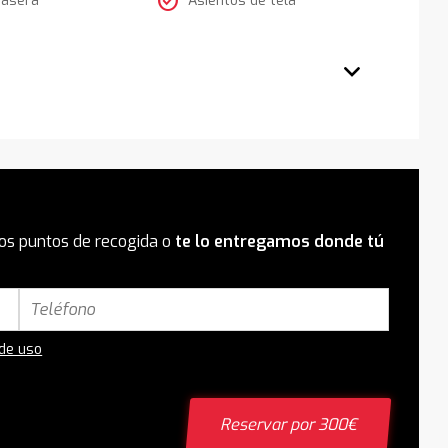
check_circle
os puntos de recogida o
te lo entregamos donde tú
 de uso
Reservar por 300€