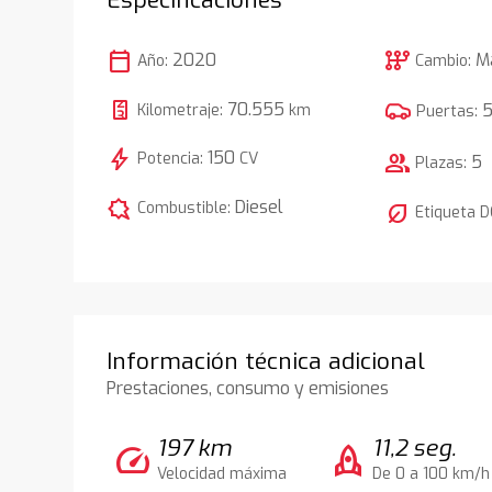
calendar_today
auto_transmission
2020
M
Año:
Cambio:
70.555
Kilometraje:
km
Puertas:
bolt
150
Potencia:
CV
group
5
Plazas:
comic_bubble
Diesel
Combustible:
nest_eco_leaf
Etiqueta 
Información técnica adicional
Prestaciones, consumo y emisiones
197 km
11,2 seg.
speed
rocket
Velocidad máxima
De 0 a 100 km/h