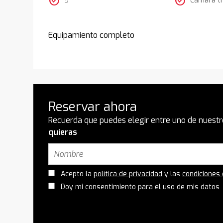
check_circle
check_circle
Equipamiento completo
Reservar ahora
Recuerda que puedes elegir entre uno de nuestr
quieras
Acepto la
política de privacidad
y las
condiciones
Doy mi consentimiento para el uso de mis datos