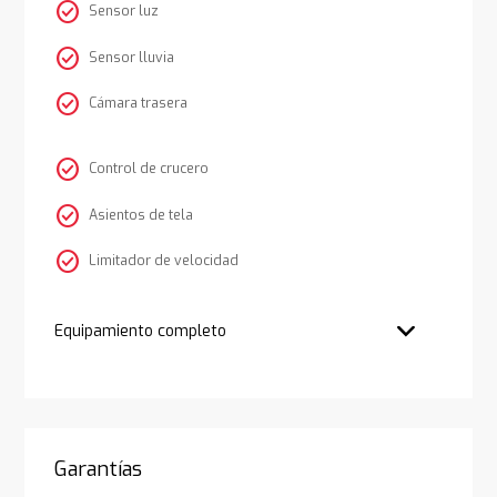
check_circle
Sensor luz
check_circle
Sensor lluvia
check_circle
Cámara trasera
check_circle
Control de crucero
check_circle
Asientos de tela
check_circle
Limitador de velocidad
Equipamiento completo
Garantías