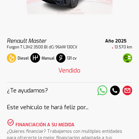
Renault Master
Año 2025
Furgon T L3H2 3500 Bl dCi 96kW 130CV
13.570 km
Diesel
131 cv
Manual
Vendido
¿Te ayudamos?
Este vehículo te hará feliz por...
check_circle
FINANCIACIÓN A SU MEDIDA
¿Quieres financiar? Trabajamos con multiples entidades
para ofrecerte la mejor financiación adaptada a tus