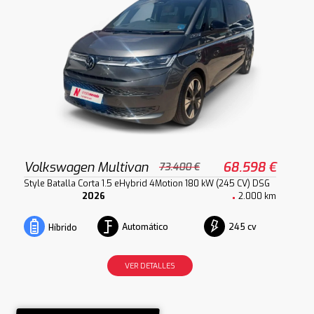
Volkswagen Multivan
68.598 €
73.400 €
Style Batalla Corta 1.5 eHybrid 4Motion 180 kW (245 CV) DSG
2026
2.000 km
Automático
245 cv
Híbrido
VER DETALLES