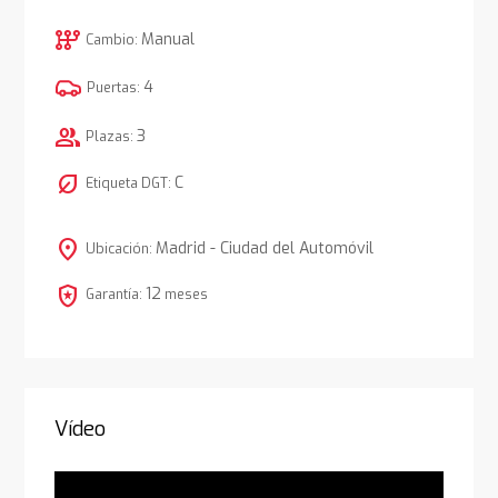
auto_transmission
Manual
Cambio:
4
Puertas:
group
3
Plazas:
nest_eco_leaf
C
Etiqueta DGT:
location_on
Madrid - Ciudad del Automóvil
Ubicación:
local_police
12
Garantía:
meses
Vídeo