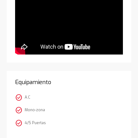
Equipamiento
check_circle
A.C
check_circle
Mono-zona
check_circle
4/5 Puertas