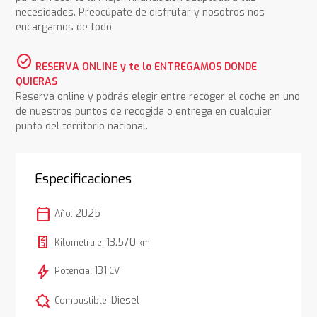
necesidades. Preocúpate de disfrutar y nosotros nos
encargamos de todo
check_circle
RESERVA ONLINE y te lo ENTREGAMOS DONDE
QUIERAS
Reserva online y podrás elegir entre recoger el coche en uno
de nuestros puntos de recogida o entrega en cualquier
punto del territorio nacional.
Especificaciones
calendar_today
2025
Año:
13.570
Kilometraje:
km
bolt
131
Potencia:
CV
comic_bubble
Diesel
Combustible: