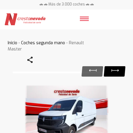
🚗 🚗 Más de 3.000 coches 🚗 🚗
📍 Centros en toda España ⭐
Inicio
-
Coches segunda mano
- Renault
Master
Share