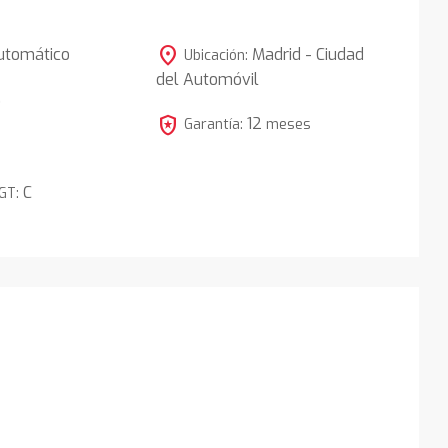
location_on
utomático
Madrid - Ciudad
Ubicación:
del Automóvil
5
local_police
12
Garantía:
meses
C
DGT: