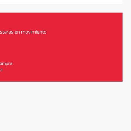
estarás en movimiento
 compra
da