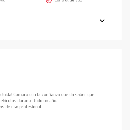
check_circle
ncluida! Compra con la confianza que da saber que
ehículos durante todo un año.
los de uso profesional