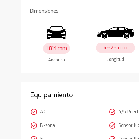
Dimensiones
4.626 mm
1.814 mm
Longitud
Anchura
Equipamiento
check_circle
check_circle
A.C
4/5 Puer
check_circle
check_circle
Bi-zona
Sensor lu
5
Sensor llu