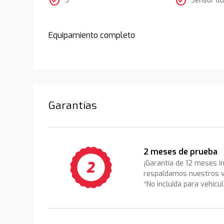
check_circle
check_circle
Equipamiento completo
Garantías
2 meses de prueba
¡Garantía de 12 meses i
respaldamos nuestros v
*No incluida para vehícu