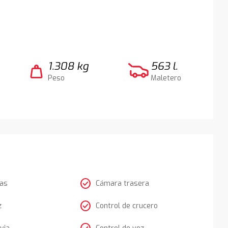
1.308 kg
563 l.
weight
Peso
Maletero
check_circle
tas
Cámara trasera
check_circle
z
Control de crucero
via
Control de voz