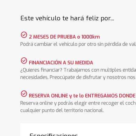
Este vehículo te hará feliz por...
check_circle
2 MESES DE PRUEBA o 1000km
Podrá cambiar el vehículo por otro sin pérdida de val
check_circle
FINANCIACIÓN A SU MEDIDA
¿Quieres financiar? Trabajamos con multiples entida
necesidades. Preocúpate de disfrutar y nosotros n
check_circle
RESERVA ONLINE y te lo ENTREGAMOS DONDE
Reserva online y podrás elegir entre recoger el coc
cualquier punto del territorio nacional.
Especificaciones