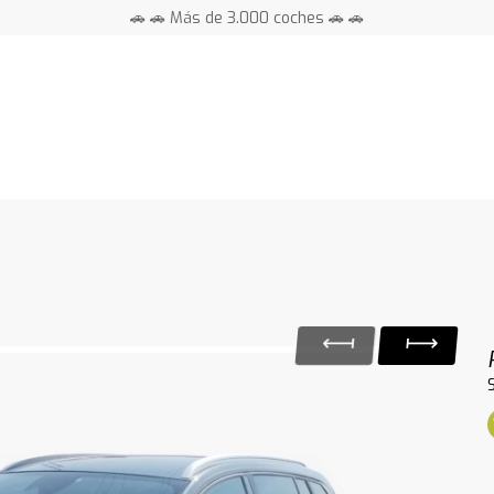
🚗 🚗 Más de 3.000 coches 🚗 🚗
📍 Centros en toda España ⭐