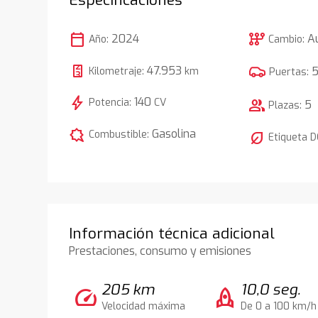
calendar_today
auto_transmission
2024
A
Año:
Cambio:
47.953
Kilometraje:
km
Puertas:
bolt
140
Potencia:
CV
group
5
Plazas:
comic_bubble
Gasolina
Combustible:
nest_eco_leaf
Etiqueta 
Información técnica adicional
Prestaciones, consumo y emisiones
205 km
10,0 seg.
speed
rocket
Velocidad máxima
De 0 a 100 km/h