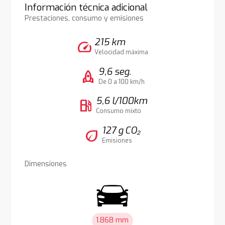
Información técnica adicional
Prestaciones, consumo y emisiones
215 km
speed
Velocidad máxima
9,6 seg.
rocket
De 0 a 100 km/h
5,6 l/100km
local_gas_station
Consumo mixto
127 g CO₂
eco
Emisiones
Dimensiones
1.868 mm