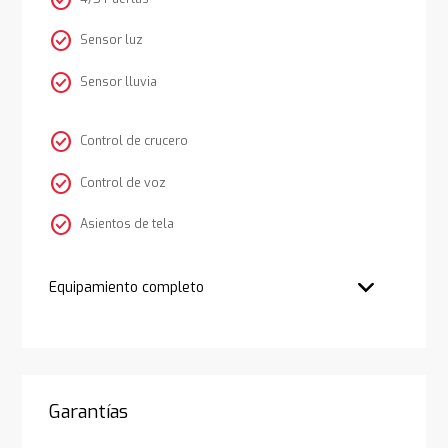
check_circle
Sensor luz
check_circle
Sensor lluvia
check_circle
Control de crucero
check_circle
Control de voz
check_circle
Asientos de tela
Equipamiento completo
Garantías