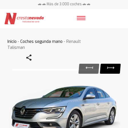
🚗 🚗 Más de 3.000 coches 🚗 🚗
📍 Centros en toda España ⭐
Inicio
-
Coches segunda mano
- Renault
Talisman
Share