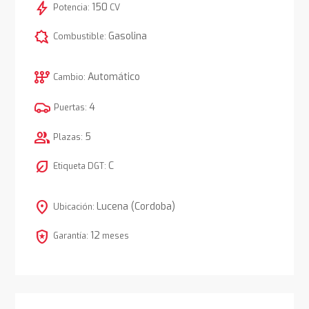
bolt
150
Potencia:
CV
comic_bubble
Gasolina
Combustible:
auto_transmission
Automático
Cambio:
4
Puertas:
group
5
Plazas:
nest_eco_leaf
C
Etiqueta DGT:
location_on
Lucena (Cordoba)
Ubicación:
local_police
12
Garantía:
meses