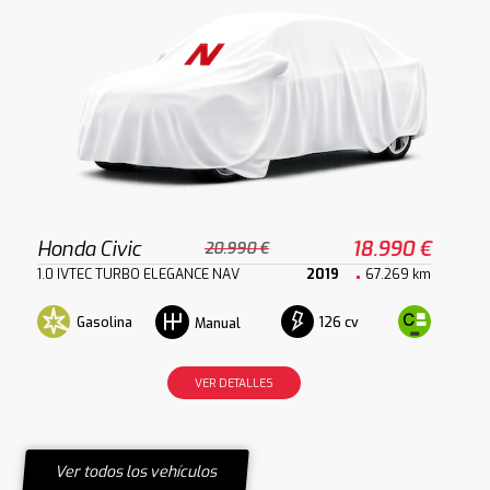
Honda Civic
18.990 €
20.990 €
1.0 IVTEC TURBO ELEGANCE NAV
2019
67.269 km
Gasolina
126 cv
Manual
VER DETALLES
Ver todos los vehículos