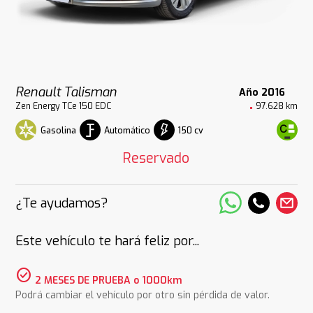
Renault Talisman
Año 2016
Zen Energy TCe 150 EDC
97.628 km
Gasolina
Automático
150 cv
Reservado
¿Te ayudamos?
Este vehículo te hará feliz por...
check_circle
2 MESES DE PRUEBA o 1000km
Podrá cambiar el vehículo por otro sin pérdida de valor.