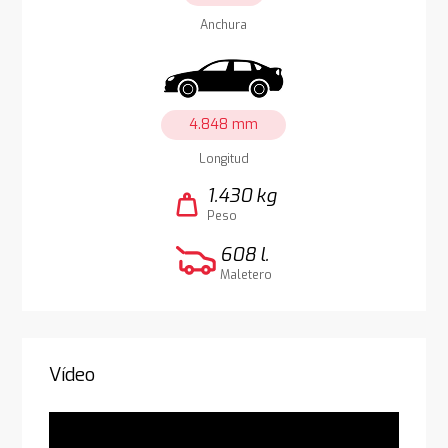
Anchura
4.848 mm
Longitud
1.430 kg
weight
Peso
608 l.
Maletero
Vídeo