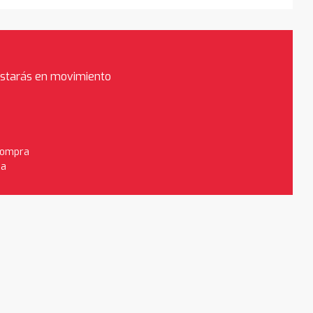
estarás en movimiento
 compra
da