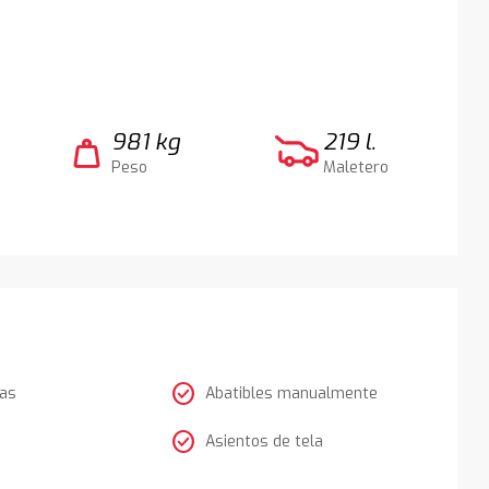
981 kg
219 l.
weight
Peso
Maletero
check_circle
tas
Abatibles manualmente
check_circle
Asientos de tela