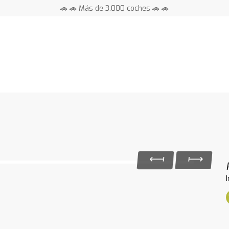
🚗 🚗 Más de 3.000 coches 🚗 🚗
📍 Centros en toda España ⭐