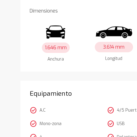
Dimensiones
3.614 mm
1.646 mm
Longitud
Anchura
Equipamiento
check_circle
check_circle
A.C
4/5 Puer
check_circle
check_circle
Mono-zona
USB
4
Delantera