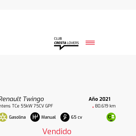
Renault Twingo
Año 2021
Intens TCe 55kW 75CV GPF
80.619 km
Gasolina
65 cv
Manual
Vendido