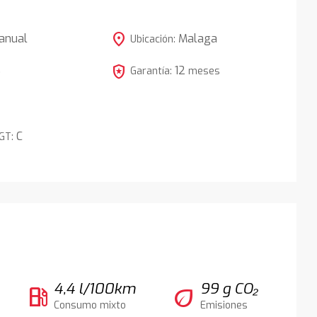
location_on
anual
Malaga
Ubicación:
local_police
12
5
Garantía:
meses
C
DGT:
4,4 l/100km
99 g CO₂
local_gas_station
eco
Consumo mixto
Emisiones