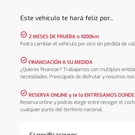
Este vehículo te hará feliz por...
check_circle
2 MESES DE PRUEBA o 1000km
Podrá cambiar el vehículo por otro sin pérdida de val
check_circle
FINANCIACIÓN A SU MEDIDA
¿Quieres financiar? Trabajamos con multiples entida
necesidades. Preocúpate de disfrutar y nosotros n
check_circle
RESERVA ONLINE y te lo ENTREGAMOS DONDE
Reserva online y podrás elegir entre recoger el coc
cualquier punto del territorio nacional.
Especificaciones