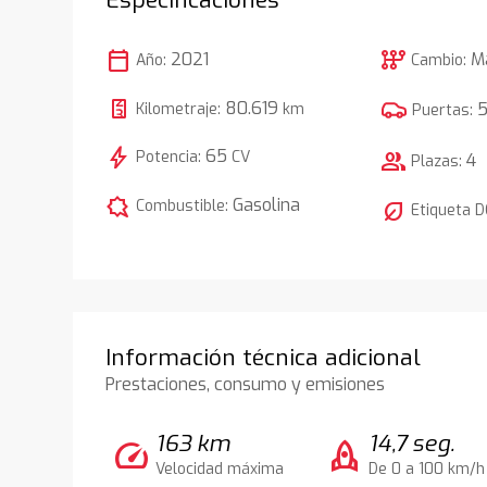
calendar_today
auto_transmission
2021
M
Año:
Cambio:
80.619
Kilometraje:
km
Puertas:
bolt
65
Potencia:
CV
group
4
Plazas:
comic_bubble
Gasolina
Combustible:
nest_eco_leaf
Etiqueta 
Información técnica adicional
Prestaciones, consumo y emisiones
163 km
14,7 seg.
speed
rocket
Velocidad máxima
De 0 a 100 km/h