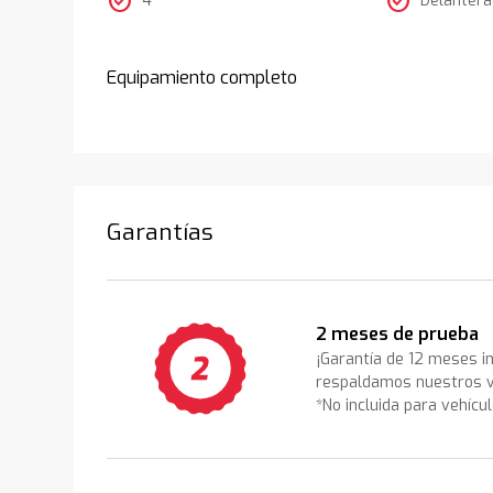
check_circle
check_circle
Equipamiento completo
Garantías
2 meses de prueba
¡Garantía de 12 meses i
respaldamos nuestros v
*No incluida para vehícu