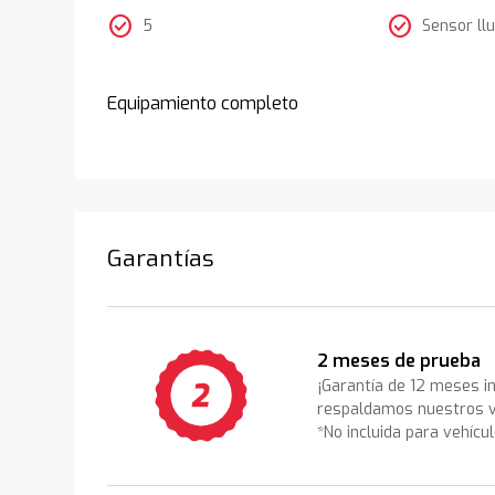
check_circle
check_circle
5
Sensor llu
Equipamiento completo
Garantías
2 meses de prueba
¡Garantía de 12 meses i
respaldamos nuestros v
*No incluida para vehícu