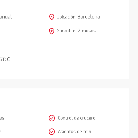
location_on
anual
Barcelona
Ubicación:
local_police
12
5
Garantía:
meses
C
DGT:
check_circle
tas
Control de crucero
check_circle
z
Asientos de tela