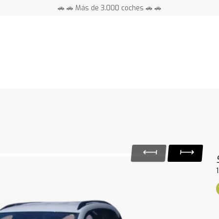
🚗 🚗 Más de 3.000 coches 🚗 🚗
📍 Centros en toda España ⭐