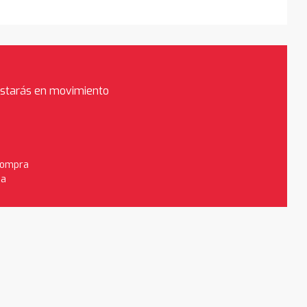
estarás en movimiento
 compra
da