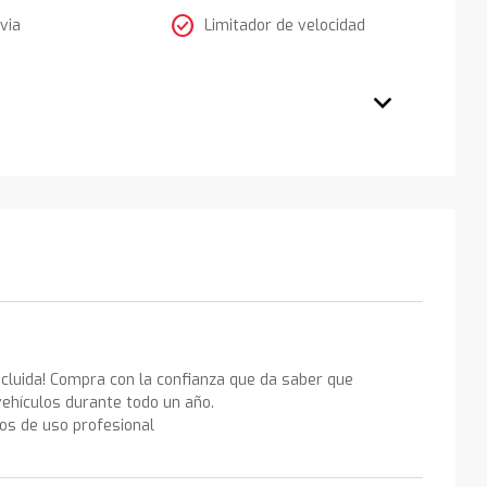
check_circle
via
Limitador de velocidad
ncluida! Compra con la confianza que da saber que
ehículos durante todo un año.
los de uso profesional