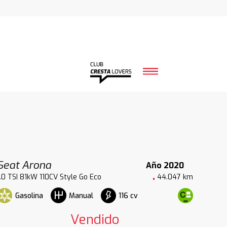
Seat Arona
Año 2020
1.0 TSI 81kW 110CV Style Go Eco
44.047 km
Gasolina
116 cv
Manual
Vendido