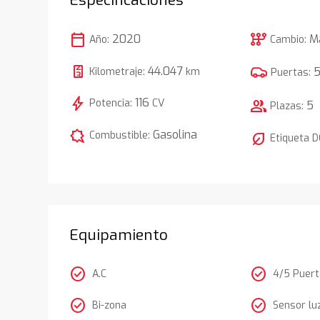
calendar_today
auto_transmission
2020
M
Año:
Cambio:
44.047
Kilometraje:
km
Puertas:
bolt
116
Potencia:
CV
group
5
Plazas:
comic_bubble
Gasolina
Combustible:
nest_eco_leaf
Etiqueta 
Equipamiento
check_circle
check_circle
A.C
4/5 Puer
check_circle
check_circle
Bi-zona
Sensor lu