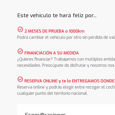
Este vehículo te hará feliz por...
check_circle
2 MESES DE PRUEBA o 1000km
Podrá cambiar el vehículo por otro sin pérdida de val
check_circle
FINANCIACIÓN A SU MEDIDA
¿Quieres financiar? Trabajamos con multiples entida
necesidades. Preocúpate de disfrutar y nosotros n
check_circle
RESERVA ONLINE y te lo ENTREGAMOS DONDE
Reserva online y podrás elegir entre recoger el coc
cualquier punto del territorio nacional.
Especificaciones