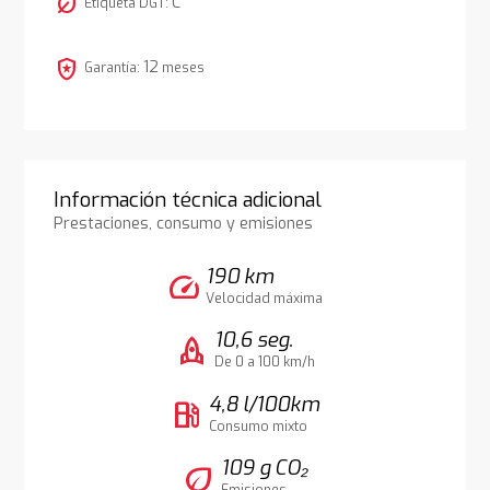
nest_eco_leaf
C
Etiqueta DGT:
local_police
12
Garantía:
meses
Información técnica adicional
Prestaciones, consumo y emisiones
190 km
speed
Velocidad máxima
10,6 seg.
rocket
De 0 a 100 km/h
4,8 l/100km
local_gas_station
Consumo mixto
109 g CO₂
eco