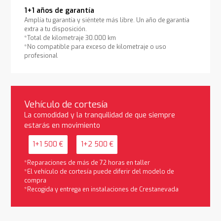
1+1 años de garantía
Amplía tu garantía y siéntete más libre. Un año de garantía
extra a tu disposición.
*Total de kilometraje 30.000 km
*No compatible para exceso de kilometraje o uso
profesional
Vehículo de cortesía
La comodidad y la tranquilidad de que siempre
estarás en movimiento
1+1 500 €
1+2 500 €
*Reparaciones de más de 72 horas en taller
*El vehículo de cortesía puede diferir del modelo de
compra
*Recogida y entrega en instalaciones de Crestanevada