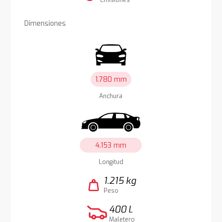
Emisiones
Dimensiones
1.780 mm
Anchura
4.153 mm
Longitud
1.215 kg
weight
Peso
400 l.
Maletero