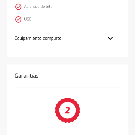
check_circle
Asientos de tela
check_circle
USB
Equipamiento completo
Garantías