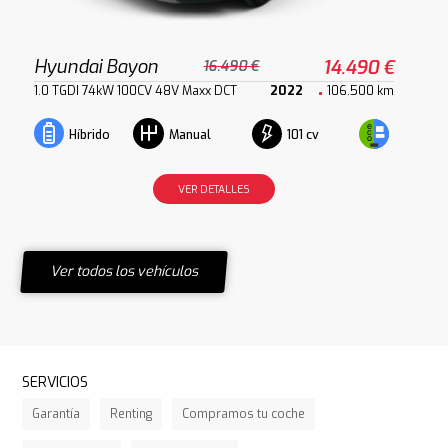
Hyundai Bayon
14.490 €
16.490 €
1.0 TGDI 74kW 100CV 48V Maxx DCT
2022
106.500 km
101 cv
Híbrido
Manual
VER DETALLES
Ver todos los vehículos
SERVICIOS
Garantía
Renting
Compramos tu coche