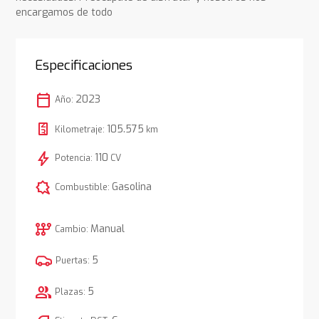
encargamos de todo
Especificaciones
calendar_today
2023
Año:
105.575
Kilometraje:
km
bolt
110
Potencia:
CV
comic_bubble
Gasolina
Combustible:
auto_transmission
Manual
Cambio:
5
Puertas:
group
5
Plazas: