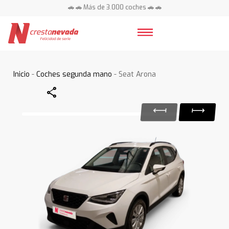
🚗 🚗 Más de 3.000 coches 🚗 🚗
📍 Centros en toda España ⭐
Inicio
-
Coches segunda mano
- Seat Arona
Share