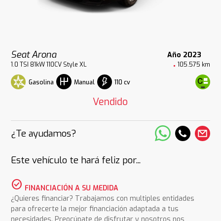
Seat Arona
Año 2023
1.0 TSI 81kW 110CV Style XL
105.575 km
Gasolina
110 cv
Manual
Vendido
¿Te ayudamos?
Este vehículo te hará feliz por...
check_circle
FINANCIACIÓN A SU MEDIDA
¿Quieres financiar? Trabajamos con multiples entidades
para ofrecerte la mejor financiación adaptada a tus
necesidades. Preocúpate de disfrutar y nosotros nos