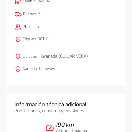
auto_transmission
Manual
Cambio:
5
Puertas:
group
5
Plazas:
nest_eco_leaf
C
Etiqueta DGT:
location_on
Granada (CULLAR VEGA)
Ubicación:
local_police
12
Garantía:
meses
Información técnica adicional
Prestaciones, consumo y emisiones
190 km
speed
Velocidad máxima