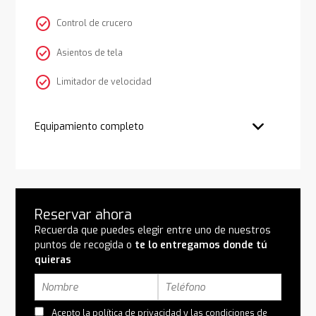
check_circle
Control de crucero
check_circle
Asientos de tela
check_circle
Limitador de velocidad
Equipamiento completo
Reservar ahora
Recuerda que puedes elegir entre uno de nuestros
puntos de recogida o
te lo entregamos donde tú
quieras
Acepto la
política de privacidad
y las
condiciones de