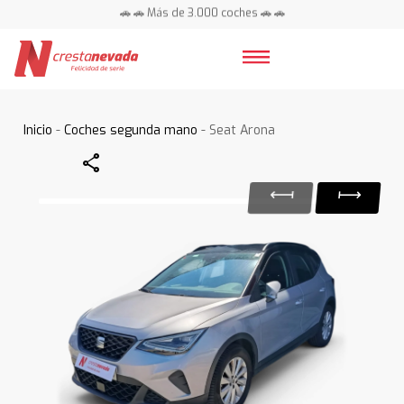
🚗 🚗 Más de 3.000 coches 🚗 🚗
📍 Centros en toda España ⭐
Inicio
-
Coches segunda mano
- Seat Arona
Share