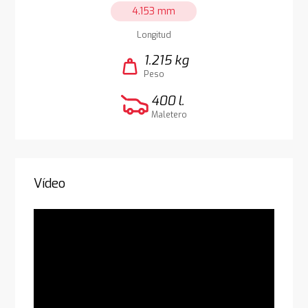
4.153 mm
Longitud
1.215 kg
weight
Peso
400 l.
Maletero
Vídeo