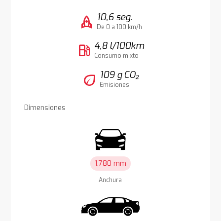
10,6 seg.
rocket
De 0 a 100 km/h
4,8 l/100km
local_gas_station
Consumo mixto
109 g CO₂
eco
Emisiones
Dimensiones
1.780 mm
Anchura