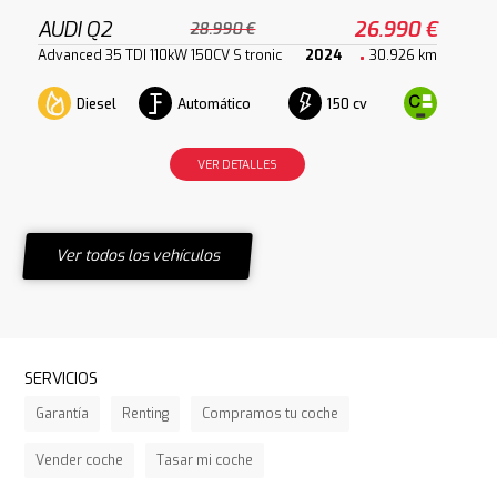
AUDI Q2
26.990 €
28.990 €
Advanced 35 TDI 110kW 150CV S tronic
2024
30.926 km
Diesel
Automático
150 cv
VER DETALLES
Ver todos los vehículos
SERVICIOS
Garantía
Renting
Compramos tu coche
Vender coche
Tasar mi coche