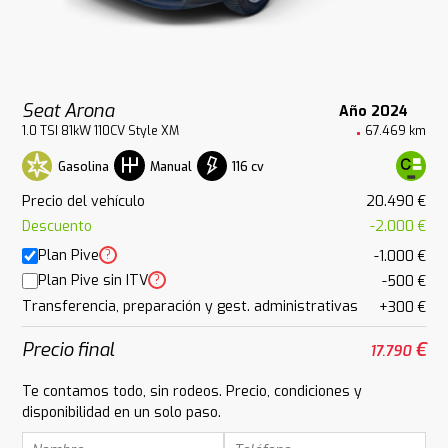
Seat Arona
Año 2024
1.0 TSI 81kW 110CV Style XM
67.469 km
Gasolina
116 cv
Manual
Precio del vehículo
20.490 €
Descuento
-2.000 €
Plan Pive
?
-1.000 €
Plan Pive sin ITV
?
-500 €
Transferencia, preparación y gest. administrativas
+300 €
Precio final
€
17.790
Te contamos todo, sin rodeos. Precio, condiciones y
disponibilidad en un solo paso.