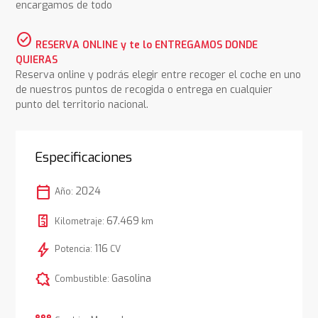
encargamos de todo
check_circle
RESERVA ONLINE y te lo ENTREGAMOS DONDE
QUIERAS
Reserva online y podrás elegir entre recoger el coche en uno
de nuestros puntos de recogida o entrega en cualquier
punto del territorio nacional.
Especificaciones
calendar_today
2024
Año:
67.469
Kilometraje:
km
bolt
116
Potencia:
CV
comic_bubble
Gasolina
Combustible: