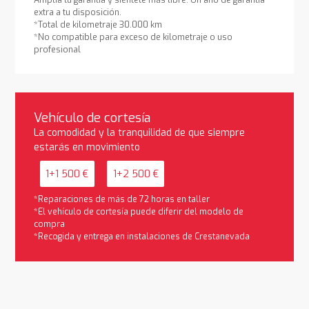
extra a tu disposición.
*Total de kilometraje 30.000 km
*No compatible para exceso de kilometraje o uso
profesional
Vehículo de cortesía
La comodidad y la tranquilidad de que siempre
estarás en movimiento
1+1 500 €
1+2 500 €
*Reparaciones de más de 72 horas en taller
*El vehículo de cortesía puede diferir del modelo de
compra
*Recogida y entrega en instalaciones de Crestanevada