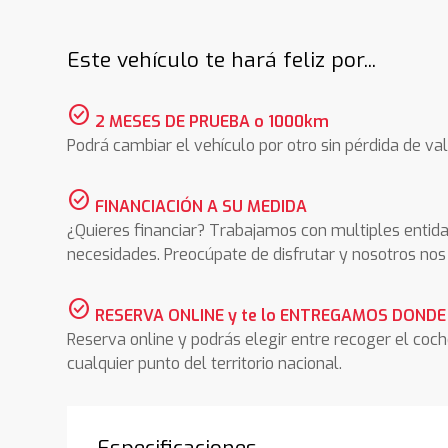
Este vehículo te hará feliz por...
check_circle
2 MESES DE PRUEBA o 1000km
Podrá cambiar el vehículo por otro sin pérdida de val
check_circle
FINANCIACIÓN A SU MEDIDA
¿Quieres financiar? Trabajamos con multiples entida
necesidades. Preocúpate de disfrutar y nosotros n
check_circle
RESERVA ONLINE y te lo ENTREGAMOS DONDE
Reserva online y podrás elegir entre recoger el coc
cualquier punto del territorio nacional.
Especificaciones