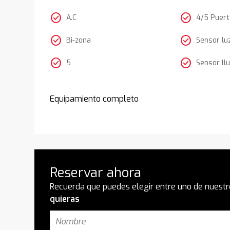
check_circle
check_circle
A.C
4/5 Puer
check_circle
check_circle
Bi-zona
Sensor lu
check_circle
check_circle
5
Sensor llu
Equipamiento completo
Reservar ahora
Recuerda que puedes elegir entre uno de nuestr
quieras