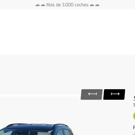
🚗 🚗 Más de 3.000 coches 🚗 🚗
📍 Centros en toda España ⭐