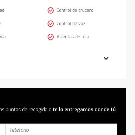
check_circle
tas
Control de crucero
check_circle
z
Control de voz
check_circle
via
Asientos de tela
os puntos de recogida o
te lo entregamos donde tú