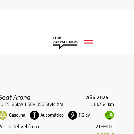
Seat Arona
Año 2024
1.0 TSI 85kW 115CV DSG Style XM
61.754 km
Gasolina
Automático
116 cv
Precio del vehículo
21.990 €