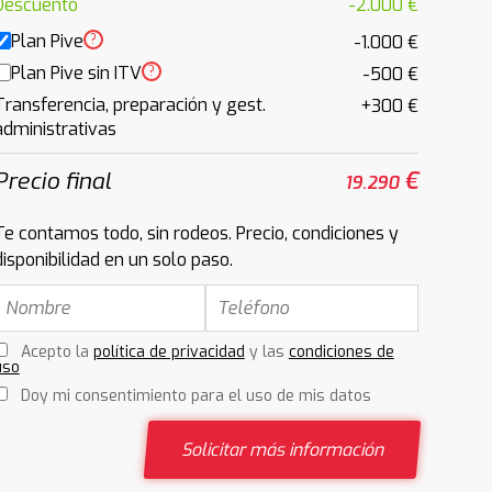
Descuento
-2.000 €
Plan Pive
?
-1.000 €
Plan Pive sin ITV
?
-500 €
Transferencia, preparación y gest.
+300 €
administrativas
Precio final
€
19.290
Te contamos todo, sin rodeos. Precio, condiciones y
disponibilidad en un solo paso.
Acepto la
política de privacidad
y las
condiciones de
uso
Doy mi consentimiento para el uso de mis datos
Solicitar más información