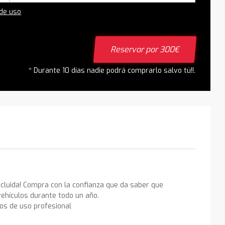
 de uso
Reservar por 300€
* Durante 10 días nadie podrá comprarlo salvo tú!!.
ncluida! Compra con la confianza que da saber que
ehículos durante todo un año.
los de uso profesional