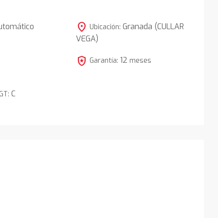
location_on
utomático
Granada (CULLAR
Ubicación:
VEGA)
5
local_police
12
Garantía:
meses
C
DGT: