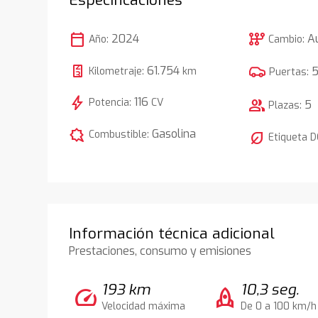
calendar_today
auto_transmission
2024
A
Año:
Cambio:
61.754
Kilometraje:
km
Puertas:
bolt
116
Potencia:
CV
group
5
Plazas:
comic_bubble
Gasolina
Combustible:
nest_eco_leaf
Etiqueta 
Información técnica adicional
Prestaciones, consumo y emisiones
193 km
10,3 seg.
speed
rocket
Velocidad máxima
De 0 a 100 km/h