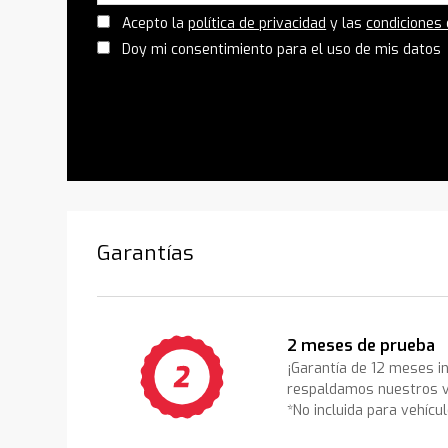
Acepto la
política de privacidad
y las
condiciones
Doy mi consentimiento para el uso de mis datos
Garantías
2 meses de prueba
¡Garantía de 12 meses i
respaldamos nuestros v
*No incluida para vehícu