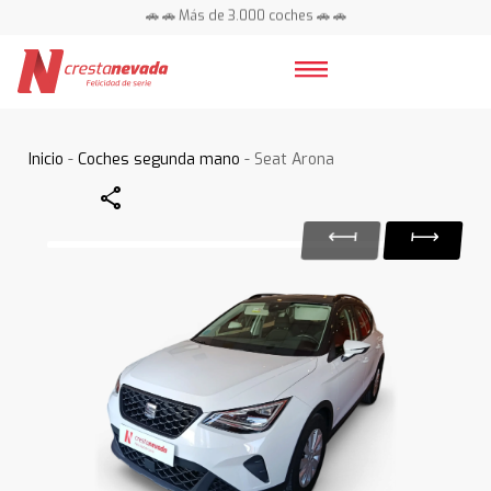
🚗 🚗 Más de 3.000 coches 🚗 🚗
📍 Centros en toda España ⭐
Inicio
-
Coches segunda mano
- Seat Arona
Share