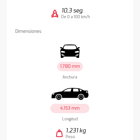
10,3 seg.
rocket
De 0 a 100 km/h
Dimensiones
1.780 mm
Anchura
4.153 mm
Longitud
1.231 kg
weight
Peso