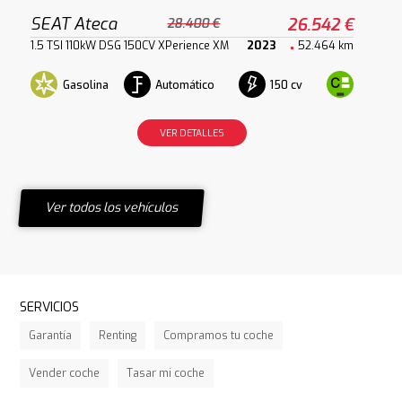
SEAT Ateca
26.542 €
28.400 €
1.5 TSI 110kW DSG 150CV XPerience XM
2023
52.464 km
Gasolina
Automático
150 cv
VER DETALLES
Ver todos los vehículos
SERVICIOS
Garantía
Renting
Compramos tu coche
Vender coche
Tasar mi coche