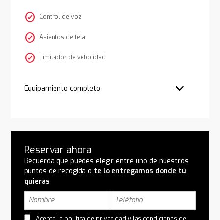
check_circle
Control de voz
check_circle
Asientos de tela
check_circle
Limitador de velocidad
Equipamiento completo
Reservar ahora
Recuerda que puedes elegir entre uno de nuestros
puntos de recogida o
te lo entregamos donde tú
quieras
Acepto la
política de privacidad
y las
condiciones de