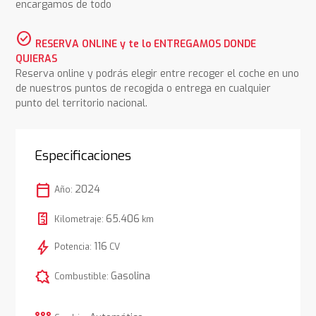
encargamos de todo
check_circle
RESERVA ONLINE y te lo ENTREGAMOS DONDE
QUIERAS
Reserva online y podrás elegir entre recoger el coche en uno
de nuestros puntos de recogida o entrega en cualquier
punto del territorio nacional.
Especificaciones
calendar_today
2024
Año:
65.406
Kilometraje:
km
bolt
116
Potencia:
CV
comic_bubble
Gasolina
Combustible: