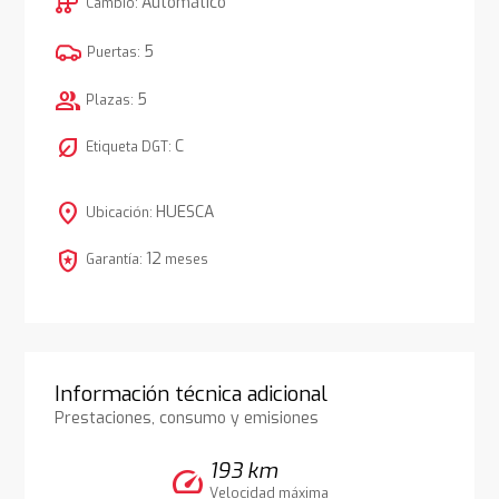
auto_transmission
Automático
Cambio:
5
Puertas:
group
5
Plazas:
nest_eco_leaf
C
Etiqueta DGT:
location_on
HUESCA
Ubicación:
local_police
12
Garantía:
meses
Información técnica adicional
Prestaciones, consumo y emisiones
193 km
speed
Velocidad máxima