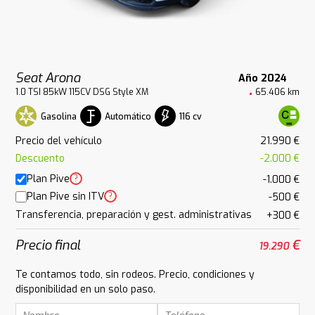
Seat Arona
Año 2024
1.0 TSI 85kW 115CV DSG Style XM
65.406 km
Gasolina
Automático
116 cv
Precio del vehículo
21.990 €
Descuento
-2.000 €
Plan Pive
?
-1.000 €
Plan Pive sin ITV
?
-500 €
Transferencia, preparación y gest. administrativas
+300 €
Precio final
€
19.290
Te contamos todo, sin rodeos. Precio, condiciones y
disponibilidad en un solo paso.