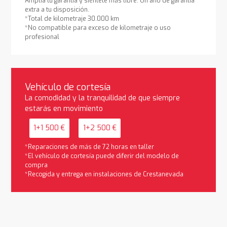
Amplía tu garantía y siéntete más libre. Un año de garantía
extra a tu disposición.
*Total de kilometraje 30.000 km
*No compatible para exceso de kilometraje o uso
profesional
Vehículo de cortesía
La comodidad y la tranquilidad de que siempre
estarás en movimiento
1+1 500 €
1+2 500 €
*Reparaciones de más de 72 horas en taller
*El vehículo de cortesía puede diferir del modelo de
compra
*Recogida y entrega en instalaciones de Crestanevada