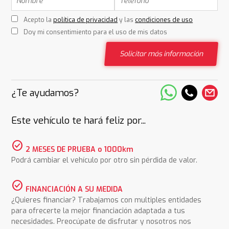
Acepto la
política de privacidad
y las
condiciones de uso
Doy mi consentimiento para el uso de mis datos
Solicitar más información
¿Te ayudamos?
Este vehículo te hará feliz por...
check_circle
2 MESES DE PRUEBA o 1000km
Podrá cambiar el vehículo por otro sin pérdida de valor.
check_circle
FINANCIACIÓN A SU MEDIDA
¿Quieres financiar? Trabajamos con multiples entidades
para ofrecerte la mejor financiación adaptada a tus
necesidades. Preocúpate de disfrutar y nosotros nos