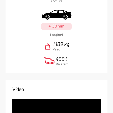
Anchura
4.138 mm
Longitud
1.189 kg
weight
Peso
400 l.
Maletero
Vídeo