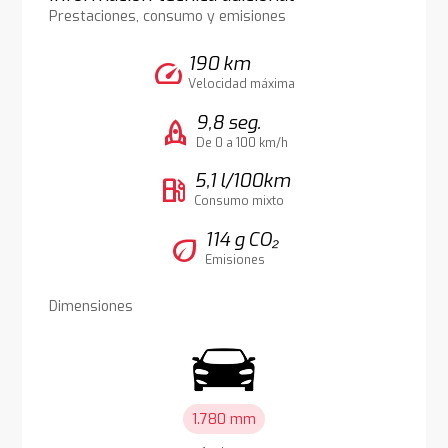
Prestaciones, consumo y emisiones
190 km
speed
Velocidad máxima
9,8 seg.
rocket
De 0 a 100 km/h
5,1 l/100km
local_gas_station
Consumo mixto
114 g CO₂
eco
Emisiones
Dimensiones
1.780 mm