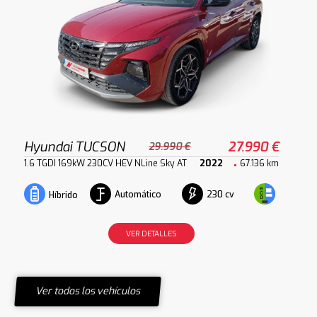
Hyundai TUCSON
27.990 €
29.990 €
1.6 TGDI 169kW 230CV HEV NLine Sky AT
2022
67.136 km
Automático
230 cv
Híbrido
VER DETALLES
Ver todos los vehículos