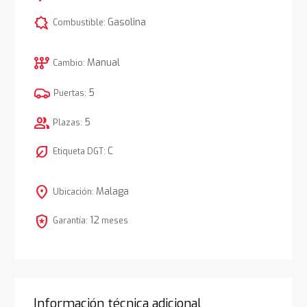
comic_bubble
Gasolina
Combustible:
auto_transmission
Manual
Cambio:
5
Puertas:
group
5
Plazas:
nest_eco_leaf
C
Etiqueta DGT:
location_on
Malaga
Ubicación:
local_police
12
Garantía:
meses
Información técnica adicional