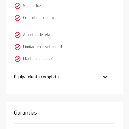
check_circle
Sensor luz
check_circle
Control de crucero
check_circle
Asientos de tela
check_circle
Limitador de velocidad
check_circle
Llantas de aleación
Equipamiento completo
Garantías