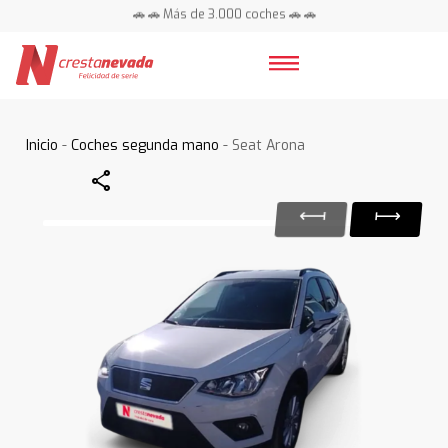
🚗 🚗 Más de 3.000 coches 🚗 🚗
📍 Centros en toda España ⭐
Inicio
-
Coches segunda mano
- Seat Arona
Share