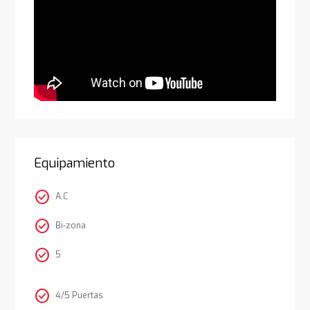
Equipamiento
check_circle
A.C
check_circle
Bi-zona
check_circle
5
check_circle
4/5 Puertas