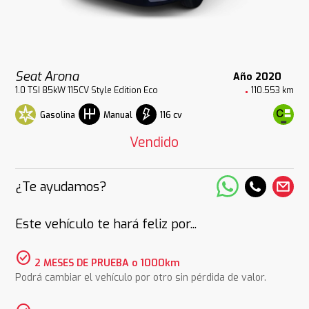
Seat Arona
Año 2020
1.0 TSI 85kW 115CV Style Edition Eco
110.553 km
Gasolina
116 cv
Manual
Vendido
¿Te ayudamos?
Este vehículo te hará feliz por...
check_circle
2 MESES DE PRUEBA o 1000km
Podrá cambiar el vehículo por otro sin pérdida de valor.