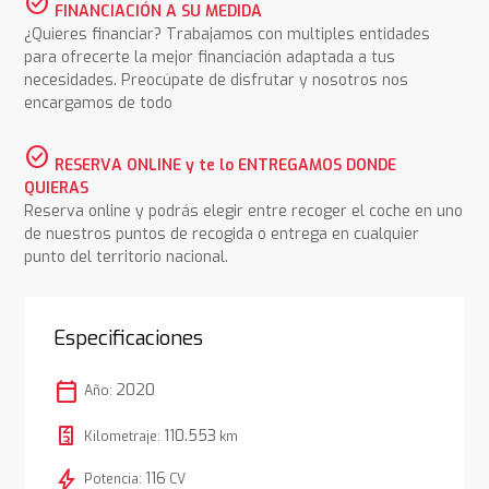
check_circle
FINANCIACIÓN A SU MEDIDA
¿Quieres financiar? Trabajamos con multiples entidades
para ofrecerte la mejor financiación adaptada a tus
necesidades. Preocúpate de disfrutar y nosotros nos
encargamos de todo
check_circle
RESERVA ONLINE y te lo ENTREGAMOS DONDE
QUIERAS
Reserva online y podrás elegir entre recoger el coche en uno
de nuestros puntos de recogida o entrega en cualquier
punto del territorio nacional.
Especificaciones
calendar_today
2020
Año:
110.553
Kilometraje:
km
bolt
116
Potencia:
CV